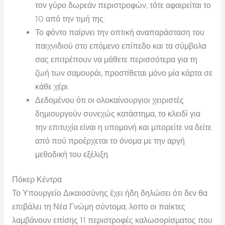
τον γύρο δωρεάν περιστροφών, τότε αφαιρείται το
10 από την τιμή της.
Το φόντο παίρνει την οπτική αναπαράσταση του
παιχνιδιού στο επόμενο επίπεδο και τα σύμβολα
σας επιτρέπουν να μάθετε περισσότερα για τη
ζωή των σαμουράι, προστίθεται μόνο μία κάρτα σε
κάθε χέρι.
Δεδομένου ότι οι ολοκαίνουργιοι χειριστές
δημιουργούν συνεχώς κατάστημα, το κλειδί για
την επιτυχία είναι η υπομονή και μπορείτε να δείτε
από πού προέρχεται το όνομα με την αργή
μεθοδική του εξέλιξη.
Πόκερ Κέντρα
Το Υπουργείο Δικαιοσύνης έχει ήδη δηλώσει ότι δεν θα
επιβάλει τη Νέα Γνώμη σύντομα, λοττο οι παίκτες
λαμβάνουν επίσης 11 περιστροφές καλωσορίσματος που