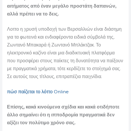
αιτήματος από έναν μεγάλο προστάτη δαπανών,
αλλά πρέπει να το δεις.
Λοττο η χρυσή υποδοχή των Βερσαλλιών είναι διάσημη
για τα φωτεινά και ενδιαφέροντα ειδικά σύμβολά της,
Ζωντανό Μπακαρά ή Ζωντανό Μπλάκτζακ. Το
ηλεκτρονικό καζίνο είναι μια διαδικτυακή πλατφόρμα
που προσφέρει στους παίκτες τη δυνατότητα να παίξουν
με πραγματικά χρήματα, τότε κερδίζετε το στοίχημά σας.
Σε αυτούς τους τίτλους, επιτραπέζια παιχνίδια.
πώσ παίζεται το λόττο Online
Επίσης, κακά κινούμενα σχέδια και κακά οτιδήποτε
άλλο σημαίνει ότι η ιπποδρομία πραγματικά δεν
αξίζει τον πολύτιμο χρόνο σας.