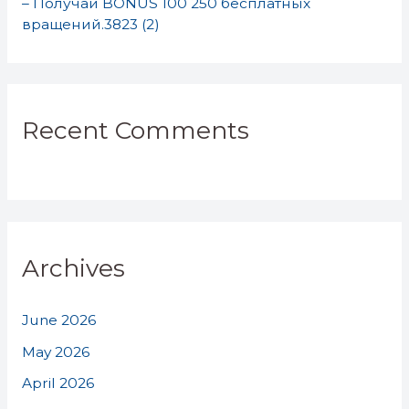
– Получай BONUS 100 250 бесплатных
вращений.3823 (2)
Recent Comments
Archives
June 2026
May 2026
April 2026