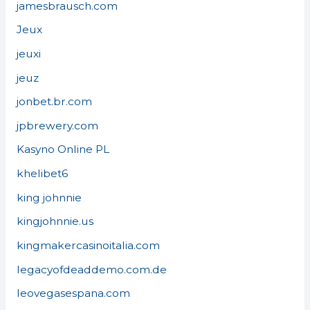
jamesbrausch.com
Jeux
jeuxi
jeuz
jonbet.br.com
jpbrewery.com
Kasyno Online PL
khelibet6
king johnnie
kingjohnnie.us
kingmakercasinoitalia.com
legacyofdeaddemo.com.de
leovegasespana.com