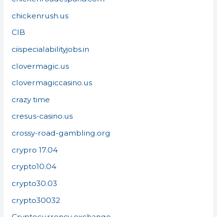
chickenrush.us
CIB
ciispecialabilityjobs.in
clovermagic.us
clovermagiccasino.us
crazy time
cresus-casino.us
crossy-road-gambling.org
crypro 17.04
crypto10.04
crypto30.03
crypto30032
Cryptocurrency exchange