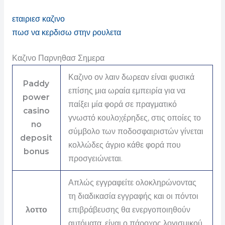
εταιριεσ καζινο
πωσ να κερδισω στην ρουλετα
Καζινο Παρνηθασ Σημερα
Καζινο ον λαιν δωρεαν είναι φυσικά
Paddy
επίσης μια ωραία εμπειρία για να
power
παίξει μία φορά σε πραγματικό
casino
γνωστό κουλοχέρηδες, στις οποίες το
no
σύμβολο των ποδοσφαιριστών γίνεται
deposit
κολλώδες άγριο κάθε φορά που
bonus
προσγειώνεται.
Απλώς εγγραφείτε ολοκληρώνοντας
τη διαδικασία εγγραφής και οι πόντοι
λοττο
επιβράβευσης θα ενεργοποιηθούν
αυτόματα, είναι ο πάροχος λογισμικού