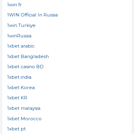
1win fr
1WIN Official In Russia
1win Turkiye
1winRussia
1xbet arabic
1xbet Bangladesh
1xbet casino BD
1xbet india
1xbet Korea
1xbet KR
1xbet malaysia
1xbet Morocco
1xbet pt