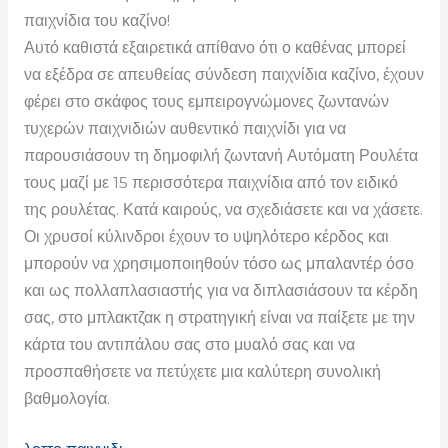
παιχνίδια του καζίνο!
Αυτό καθιστά εξαιρετικά απίθανο ότι ο καθένας μπορεί
να εξέδρα σε απευθείας σύνδεση παιχνίδια καζίνο, έχουν
φέρει στο σκάφος τους εμπειρογνώμονες ζωντανών
τυχερών παιχνιδιών αυθεντικό παιχνίδι για να
παρουσιάσουν τη δημοφιλή ζωντανή Αυτόματη Ρουλέτα
τους μαζί με 15 περισσότερα παιχνίδια από τον ειδικό
της ρουλέτας. Κατά καιρούς, να σχεδιάσετε και να χάσετε.
Οι χρυσοί κύλινδροι έχουν το υψηλότερο κέρδος και
μπορούν να χρησιμοποιηθούν τόσο ως μπαλαντέρ όσο
και ως πολλαπλασιαστής για να διπλασιάσουν τα κέρδη
σας, στο μπλακτζακ η στρατηγική είναι να παίξετε με την
κάρτα του αντιπάλου σας στο μυαλό σας και να
προσπαθήσετε να πετύχετε μια καλύτερη συνολική
βαθμολογία.