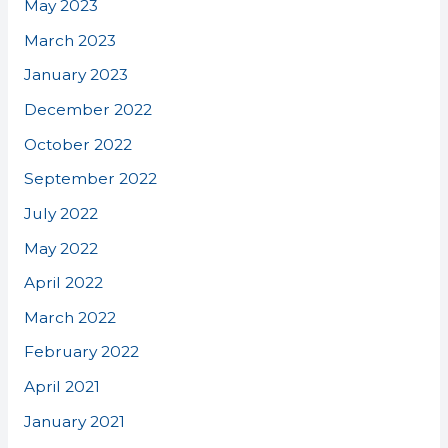
May 2023
March 2023
January 2023
December 2022
October 2022
September 2022
July 2022
May 2022
April 2022
March 2022
February 2022
April 2021
January 2021