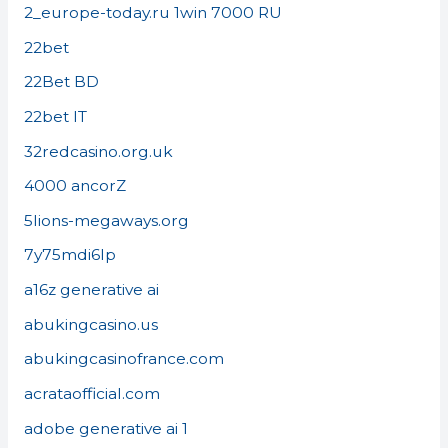
2_europe-today.ru 1win 7000 RU
22bet
22Bet BD
22bet IT
32redcasino.org.uk
4000 ancorZ
5lions-megaways.org
7y75mdi6lp
a16z generative ai
abukingcasino.us
abukingcasinofrance.com
acrataofficial.com
adobe generative ai 1