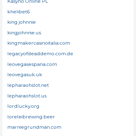
Kasyno Online PL
khelibet6
king johnnie
kingjohnnie.us
kingmakercasinoitalia.com
legacyofdeaddemo.com.de
leovegasespana.com
leovegasuk.uk
lepharaohslot.net
lepharaohslot.us
lordlucky.org
loreleibrewing.beer
marniegrundman.com