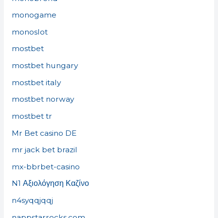
monogame
monoslot
mostbet
mostbet hungary
mostbet italy
mostbet norway
mostbet tr
Mr Bet casino DE
mr jack bet brazil
mx-bbrbet-casino
N1 Αξιολόγηση Καζίνο
n4syqqjqqj
nappstarrocks.com