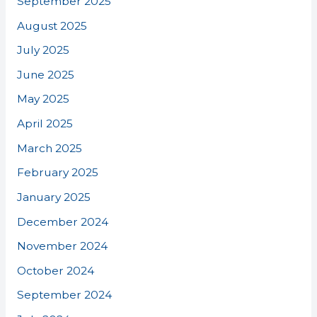
September 2025
August 2025
July 2025
June 2025
May 2025
April 2025
March 2025
February 2025
January 2025
December 2024
November 2024
October 2024
September 2024