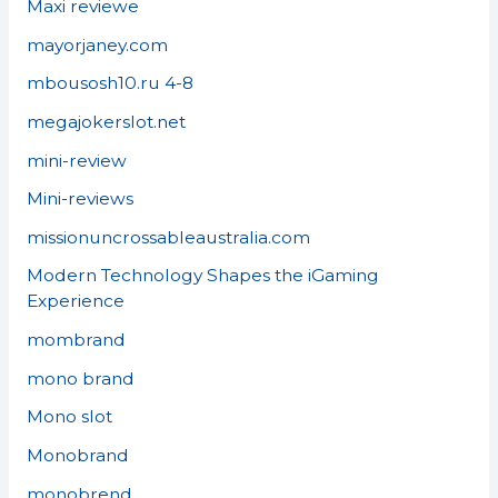
Maxi reviewe
mayorjaney.com
mbousosh10.ru 4-8
megajokerslot.net
mini-review
Mini-reviews
missionuncrossableaustralia.com
Modern Technology Shapes the iGaming
Experience
mombrand
mono brand
Mono slot
Monobrand
monobrend