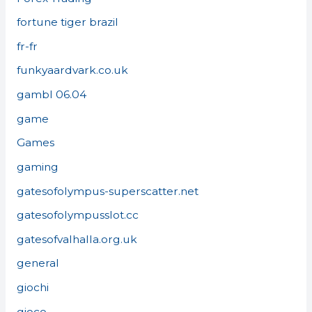
fortune tiger brazil
fr-fr
funkyaardvark.co.uk
gambl 06.04
game
Games
gaming
gatesofolympus-superscatter.net
gatesofolympusslot.cc
gatesofvalhalla.org.uk
general
giochi
gioco