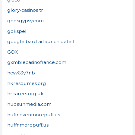
glory-casinos tr
godsgypsy.com
gokspel
google bard ai launch date 1
GOX
gxmblecasinofrance.com
hcyv63y7nb
hkresources.org
hrcarers.org.uk
hudsunmedia.com
huffnevenmorepuff.us
huffnmorepuff.us