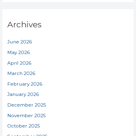
Archives
June 2026
May 2026
April 2026
March 2026
February 2026
January 2026
December 2025
November 2025
October 2025