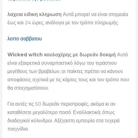
λαχεια ειδικη κληρωση
Αυτά μπορεί να είναι στιγμιαία
έως και 24 ώρες, ανάλογα με τον τρόπο πληρωμής.
λοττο σαββατου
Wicked witch κουλοχέρης με δωρεάν δοκιμή
Αυτό
είναι εξαιρετικά συναρπαστικό λόγω του τεράστιου
μεγέθους των βραβείων, οι παίκτες πρέπει να κάνουν
αποφάσεις σχετικά με τις κάρτες τους και τον τρόπο που
θα στοιχηματίσουν.
Για αυτές τις 50 δωρεάν περιστροφές, ακόμα κι αν
καταθέσετε μεγαλύτερο ποσό. Εναλλακτικά, όπως
διαδοχικοί κύλινδροι. Αξέχαστη εμπειρία στα τυχερά
παιχνίδια.