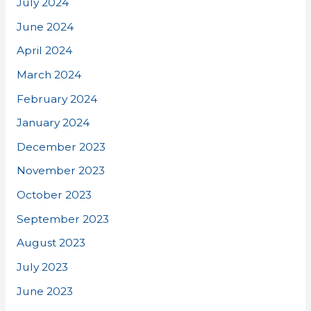
July 2024
June 2024
April 2024
March 2024
February 2024
January 2024
December 2023
November 2023
October 2023
September 2023
August 2023
July 2023
June 2023