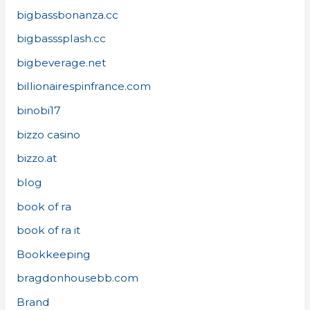
bigbassbonanza.cc
bigbasssplash.cc
bigbeverage.net
billionairespinfrance.com
binobi17
bizzo casino
bizzo.at
blog
book of ra
book of ra it
Bookkeeping
bragdonhousebb.com
Brand