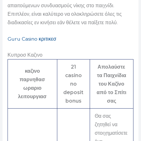
απαιτούμενων συνδυασμούς νίκης στο παιχνίδι.
Επιπλέον, είναι καλύτερο να ολοκληρώσετε όλες τις
διαδικασίες εν κινήσει εάν θέλετε να παίξετε πολύ.
Guru Casino κριτικεσ
Κυπροσ Καζινο
21
Απολαύστε
καζινο
casino
τα Παιχνίδια
παρνηθασ
no
του Καζίνο
ωραριο
deposit
από το Σπίτι
λειτουργιασ
bonus
σας
Θα σας
ζητηθεί να
στοιχηματίσετε