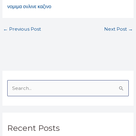
νομιμα ονλινε καζινο
←
Previous Post
Next Post
→
S
e
a
r
Recent Posts
c