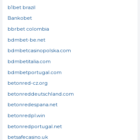
b1bet brazil
Bankobet
bbrbet colombia
bdmbet-be.net
bdmbetcasinopolska.com
bdmbetitalia.com
bdmbetportugal.com
betonred-cz.org
betonreddeutschland.com
betonredespana.net
betonredpl.win
betonredportugal.net
betsafecasino.uk