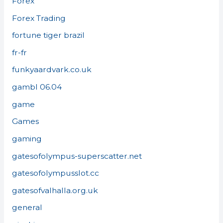
Forex
Forex Trading
fortune tiger brazil
fr-fr
funkyaardvark.co.uk
gambl 06.04
game
Games
gaming
gatesofolympus-superscatter.net
gatesofolympusslot.cc
gatesofvalhalla.org.uk
general