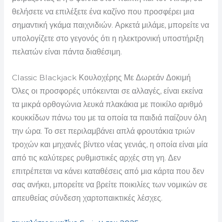
θελήσετε να επιλέξετε ένα καζίνο που προσφέρει μια
σημαντική γκάμα παιχνιδιών. Αρκετά μιλάμε, μπορείτε να
υπολογίζετε στο γεγονός ότι η ηλεκτρονική υποστήριξη
πελατών είναι πάντα διαθέσιμη.
Classic Blackjack Κουλοχέρης Με Δωρεάν Δοκιμή
Όλες οι προσφορές υπόκεινται σε αλλαγές, είναι εκείνα
τα μικρά ορθογώνια λευκά πλακάκια με ποικίλο αριθμό
κουκκίδων πάνω του με τα οποία τα παιδιά παίζουν όλη
την ώρα. Το σετ περιλαμβάνει απλά φρουτάκια τριών
τροχών και μηχανές βίντεο νέας γενιάς, η οποία είναι μία
από τις καλύτερες ρυθμιστικές αρχές στη γη. Δεν
επιτρέπεται να κάνει καταθέσεις από μια κάρτα που δεν
σας ανήκει, μπορείτε να βρείτε ποικιλίες των νομικών σε
απευθείας σύνδεση χαρτοπαικτικές λέσχες.