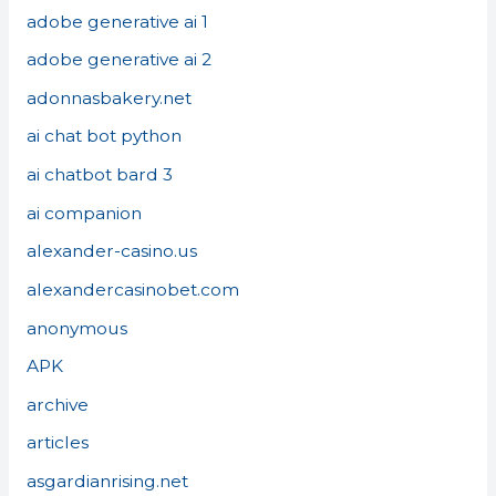
adobe generative ai 1
adobe generative ai 2
adonnasbakery.net
ai chat bot python
ai chatbot bard 3
ai companion
alexander-casino.us
alexandercasinobet.com
anonymous
APK
archive
articles
asgardianrising.net