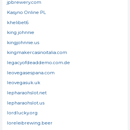
jpbrewery.com
Kasyno Online PL
khelibet6
king johnnie
kingjohnnie.us
kingmakercasinoitalia.com
legacyofdeaddemo.com.de
leovegasespana.com
leovegasuk.uk
lepharaohslot.net
lepharaohslot.us
lordlucky.org
loreleibrewing.beer