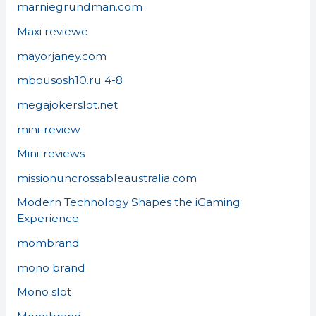
marniegrundman.com
Maxi reviewe
mayorjaney.com
mbousosh10.ru 4-8
megajokerslot.net
mini-review
Mini-reviews
missionuncrossableaustralia.com
Modern Technology Shapes the iGaming
Experience
mombrand
mono brand
Mono slot