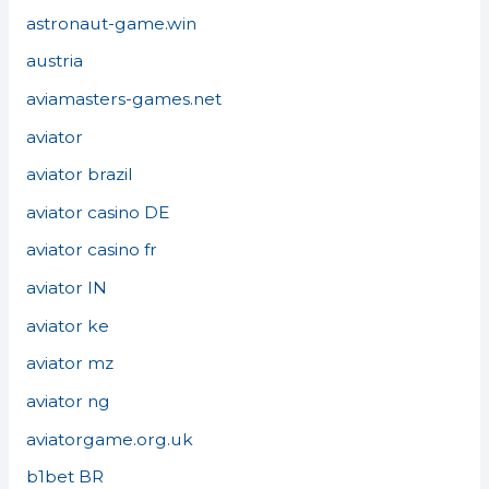
astronaut-game.win
austria
aviamasters-games.net
aviator
aviator brazil
aviator casino DE
aviator casino fr
aviator IN
aviator ke
aviator mz
aviator ng
aviatorgame.org.uk
b1bet BR