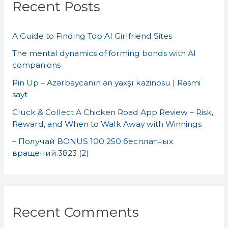
Recent Posts
c
h
A Guide to Finding Top AI Girlfriend Sites
f
o
The mental dynamics of forming bonds with AI
companions
r
Pin Up – Azərbaycanın ən yaxşı kazinosu | Rəsmi
:
sayt
Cluck & Collect A Chicken Road App Review – Risk,
Reward, and When to Walk Away with Winnings
– Получай BONUS 100 250 бесплатных
вращений.3823 (2)
Recent Comments