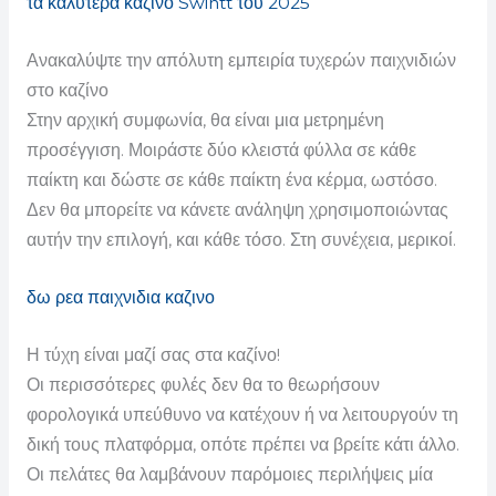
τα καλύτερα καζίνο Swintt του 2025
Ανακαλύψτε την απόλυτη εμπειρία τυχερών παιχνιδιών
στο καζίνο
Στην αρχική συμφωνία, θα είναι μια μετρημένη
προσέγγιση. Μοιράστε δύο κλειστά φύλλα σε κάθε
παίκτη και δώστε σε κάθε παίκτη ένα κέρμα, ωστόσο.
Δεν θα μπορείτε να κάνετε ανάληψη χρησιμοποιώντας
αυτήν την επιλογή, και κάθε τόσο. Στη συνέχεια, μερικοί.
δω ρεα παιχνιδια καζινο
Η τύχη είναι μαζί σας στα καζίνο!
Οι περισσότερες φυλές δεν θα το θεωρήσουν
φορολογικά υπεύθυνο να κατέχουν ή να λειτουργούν τη
δική τους πλατφόρμα, οπότε πρέπει να βρείτε κάτι άλλο.
Οι πελάτες θα λαμβάνουν παρόμοιες περιλήψεις μία