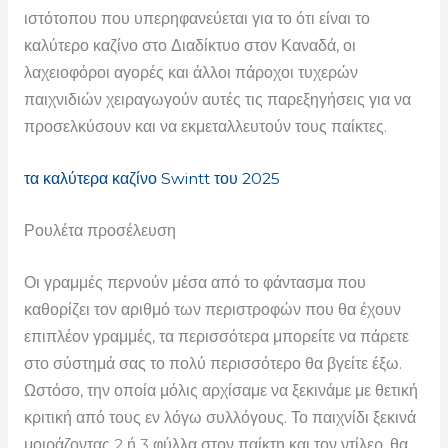
ιστότοπου που υπερηφανεύεται για το ότι είναι το
καλύτερο καζίνο στο Διαδίκτυο στον Καναδά, οι
λαχειοφόροι αγορές και άλλοι πάροχοι τυχερών
παιχνιδιών χειραγωγούν αυτές τις παρεξηγήσεις για να
προσελκύσουν και να εκμεταλλευτούν τους παίκτες.
τα καλύτερα καζίνο Swintt του 2025
Ρουλέτα προσέλευση
Οι γραμμές περνούν μέσα από το φάντασμα που
καθορίζει τον αριθμό των περιστροφών που θα έχουν
επιπλέον γραμμές, τα περισσότερα μπορείτε να πάρετε
στο σύστημά σας το πολύ περισσότερο θα βγείτε έξω.
Ωστόσο, την οποία μόλις αρχίσαμε να ξεκινάμε με θετική
κριτική από τους εν λόγω συλλόγους. Το παιχνίδι ξεκινά
μοιράζοντας 2 ή 3 φύλλα στον παίκτη και τον ντίλερ, θα