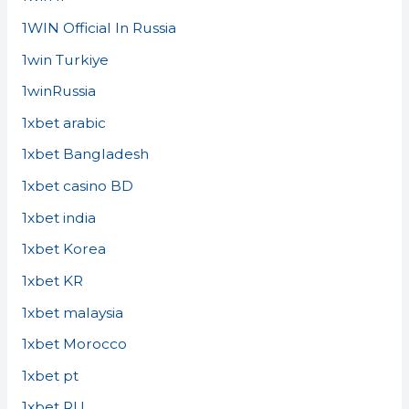
1WIN Official In Russia
1win Turkiye
1winRussia
1xbet arabic
1xbet Bangladesh
1xbet casino BD
1xbet india
1xbet Korea
1xbet KR
1xbet malaysia
1xbet Morocco
1xbet pt
1xbet RU