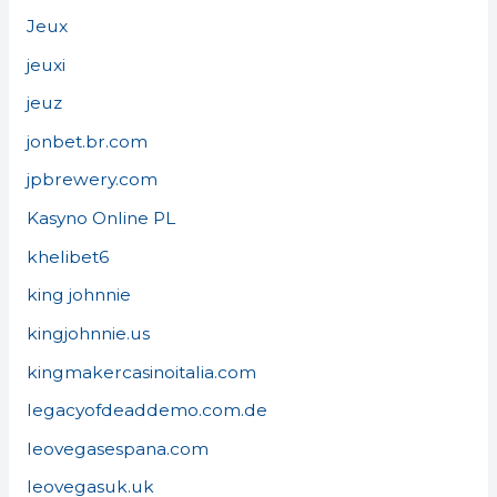
Jeux
jeuxi
jeuz
jonbet.br.com
jpbrewery.com
Kasyno Online PL
khelibet6
king johnnie
kingjohnnie.us
kingmakercasinoitalia.com
legacyofdeaddemo.com.de
leovegasespana.com
leovegasuk.uk