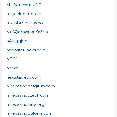
Mr Bet casino DE
mr jack bet brazil
mx-bbrbet-casino
N1 Αξιολόγηση Καζίνο
n4syqqjqqj
nappstarrocks.com
NEW
News
nextstageco.com
ninecasinobelgium.com
ninecasinoczech.com
ninecasinoitalia.org
ninecasinopolonia.com