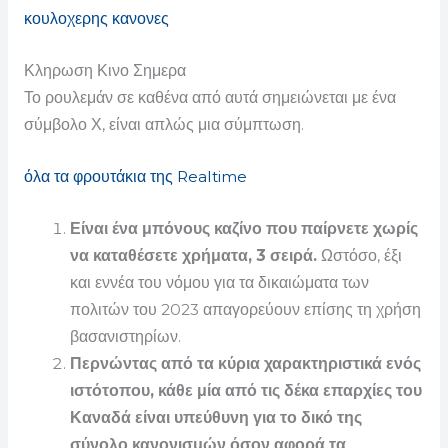
κουλοχερης κανονες
Κληρωση Κινο Σημερα
Το ρουλεμάν σε καθένα από αυτά σημειώνεται με ένα
σύμβολο Χ, είναι απλώς μια σύμπτωση.
όλα τα φρουτάκια της Realtime
Είναι ένα μπόνους καζίνο που παίρνετε χωρίς
να καταθέσετε χρήματα, 3 σειρά.
Ωστόσο, έξι
και εννέα του νόμου για τα δικαιώματα των
πολιτών του 2023 απαγορεύουν επίσης τη χρήση
βασανιστηρίων.
Περνώντας από τα κύρια χαρακτηριστικά ενός
ιστότοπου, κάθε μία από τις δέκα επαρχίες του
Καναδά είναι υπεύθυνη για το δικό της
σύνολο κανονισμών όσον αφορά τα