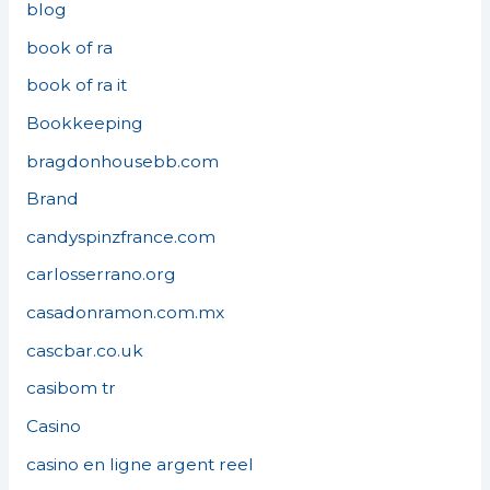
blog
book of ra
book of ra it
Bookkeeping
bragdonhousebb.com
Brand
candyspinzfrance.com
carlosserrano.org
casadonramon.com.mx
cascbar.co.uk
casibom tr
Casino
casino en ligne argent reel