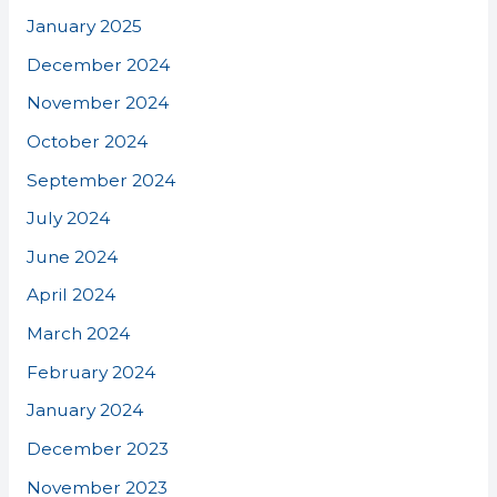
January 2025
December 2024
November 2024
October 2024
September 2024
July 2024
June 2024
April 2024
March 2024
February 2024
January 2024
December 2023
November 2023