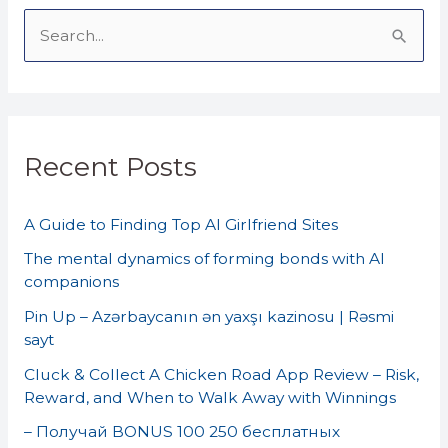
S
e
a
r
Recent Posts
c
h
A Guide to Finding Top AI Girlfriend Sites
f
o
The mental dynamics of forming bonds with AI
companions
r
Pin Up – Azərbaycanın ən yaxşı kazinosu | Rəsmi
:
sayt
Cluck & Collect A Chicken Road App Review – Risk,
Reward, and When to Walk Away with Winnings
– Получай BONUS 100 250 бесплатных