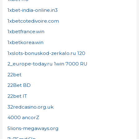
1xbet-india-online.in3
1xbetcotedivoire.com
1xbetfrance.win
1xbetkorea.win
1xslots-bonuskod-zerkalo.ru 120
2_europe-today.ru 1win 7000 RU
22bet
22Bet BD
22bet IT
32redcasino.org.uk
4000 ancorZ
5lions-megaways.org