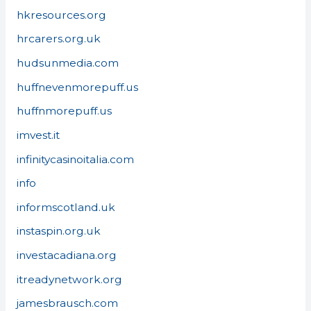
hkresources.org
hrcarers.org.uk
hudsunmedia.com
huffnevenmorepuff.us
huffnmorepuff.us
imvest.it
infinitycasinoitalia.com
info
informscotland.uk
instaspin.org.uk
investacadiana.org
itreadynetwork.org
jamesbrausch.com