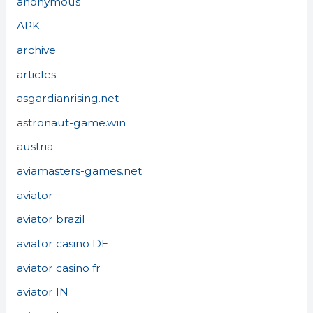
anonymous
APK
archive
articles
asgardianrising.net
astronaut-game.win
austria
aviamasters-games.net
aviator
aviator brazil
aviator casino DE
aviator casino fr
aviator IN