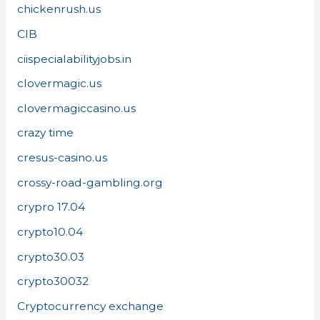
chickenrush.us
CIB
ciispecialabilityjobs.in
clovermagic.us
clovermagiccasino.us
crazy time
cresus-casino.us
crossy-road-gambling.org
crypro 17.04
crypto10.04
crypto30.03
crypto30032
Cryptocurrency exchange