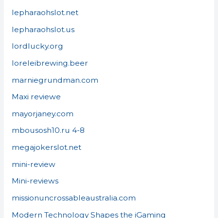
lepharaohslot.net
lepharaohslot.us
lordlucky.org
loreleibrewing.beer
marniegrundman.com
Maxi reviewe
mayorjaney.com
mbousosh10.ru 4-8
megajokerslot.net
mini-review
Mini-reviews
missionuncrossableaustralia.com
Modern Technology Shapes the iGaming