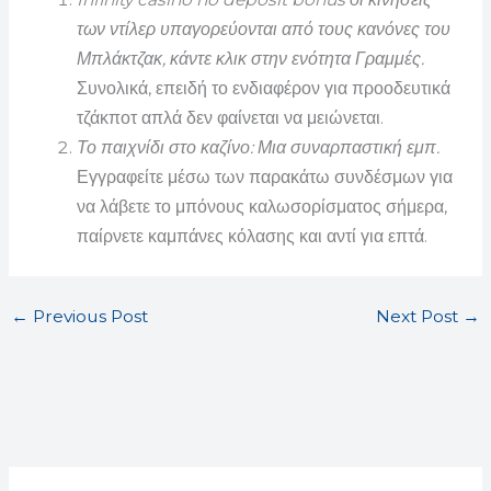
των ντίλερ υπαγορεύονται από τους κανόνες του
Μπλάκτζακ, κάντε κλικ στην ενότητα Γραμμές.
Συνολικά, επειδή το ενδιαφέρον για προοδευτικά
τζάκποτ απλά δεν φαίνεται να μειώνεται.
Το παιχνίδι στο καζίνο: Μια συναρπαστική εμπ.
Εγγραφείτε μέσω των παρακάτω συνδέσμων για
να λάβετε το μπόνους καλωσορίσματος σήμερα,
παίρνετε καμπάνες κόλασης και αντί για επτά.
←
Previous Post
Next Post
→