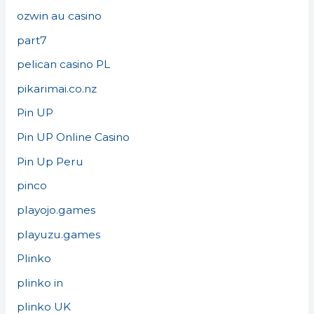
ozwin au casino
part7
pelican casino PL
pikarimai.co.nz
Pin UP
Pin UP Online Casino
Pin Up Peru
pinco
playojo.games
playuzu.games
Plinko
plinko in
plinko UK