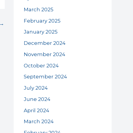
March 2025
February 2025
→
January 2025
December 2024
November 2024
October 2024
September 2024
July 2024
June 2024
April 2024
March 2024
February 2024