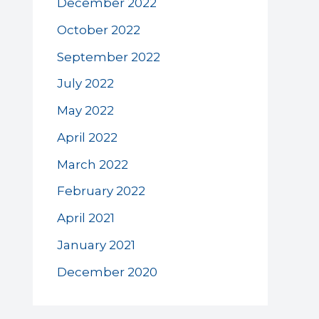
December 2022
October 2022
September 2022
July 2022
May 2022
April 2022
March 2022
February 2022
April 2021
January 2021
December 2020