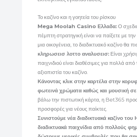
Το καζίνο και η γοητεία του ρίσκου
Mega Moolah Casino Ελλαδα:
Ο σχεδια
πέμπτη στρατηγική είναι να παίξετε με την
μια οικογένεια, το διαδικτυακό καζίνο θα 
κληρωσεισ λοττο αναλυσεισ:
Είναι χρήσι
παιχνιδιού είναι διαθέσιμες για πολλά από 
αξιοπιστία του καζίνο.
Κάνοντας κλικ στην καρτέλα στην κορυφ
φωτεινά χρώματα καθώς και μουσική σε σ
βάλω την πιστωτική κάρτα, η Bet365 προ
προσφορές για νέους παίκτες.
Συνιστούμε νέα διαδικτυακά καζίνο του
διαδικτυακά παιχνίδια από πολλούς φη
δώσουμε μερικές συμβουλές που θα σα