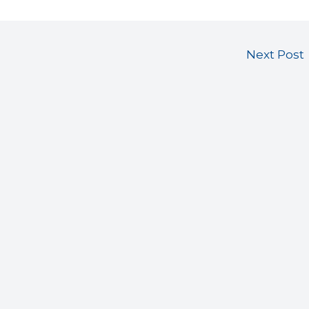
Next Post