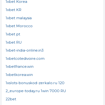
1xbet Korea
1xbet KR
1xbet malaysia
1xbet Morocco
1xbet pt
1xbet RU
1xbet-india-online.in3
1xbetcotedivoire.com
1xbetfrance.win
1xbetkorea.win
1xslots-bonuskod-zerkalo.ru 120
2_europe-today.ru 1win 7000 RU
22bet