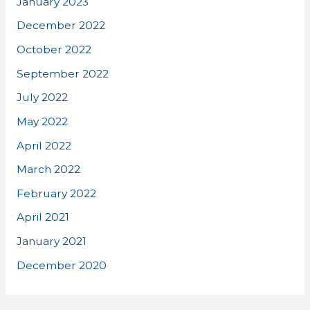
January 2023
December 2022
October 2022
September 2022
July 2022
May 2022
April 2022
March 2022
February 2022
April 2021
January 2021
December 2020