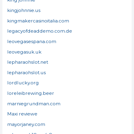
kingjohnnie.us
kingmakercasinoitalia.com
legacyofdeaddemo.com.de
leovegasespana.com
leovegasuk.uk
lepharaohslot.net
lepharaohslot.us
lordlucky.org
loreleibrewing.beer
marniegrundman.com
Maxi reviewe
mayorjaney.com