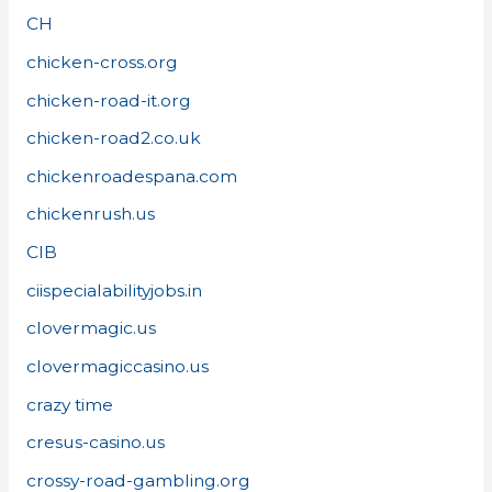
CH
chicken-cross.org
chicken-road-it.org
chicken-road2.co.uk
chickenroadespana.com
chickenrush.us
CIB
ciispecialabilityjobs.in
clovermagic.us
clovermagiccasino.us
crazy time
cresus-casino.us
crossy-road-gambling.org