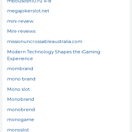
mbousosh10.ru 4-8
megajokerslot.net
mini-review
Mini-reviews
missionuncrossableaustralia.com
Modern Technology Shapes the iGaming
Experience
mombrand
mono brand
Mono slot
Monobrand
monobrend
monogame
monoslot