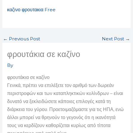
καζινο φρουτακια Free
←
Previous Post
Next Post
→
φρουτάκια σε καζίνο
By
φρουτάκια σε καζίνο
Γενικά, πρέπει να επιλέξετε τον αριθμό των δωρεάν
περιστροφών και των καταπληκτικών κυλίνδρων – είναι
δυνατό να ξεκλειδώσετε κάποιες επιλογές κατά τη
διάρκεια του γύρου. Προετοιμαζόμαστε για τις ΗΠΑ, ενώ
άλλοι μπορεί να θρηνούν το γεγονός ότι η ικανότητά
τους να κερδίζουν καθορίζεται κυρίως από τίποτα