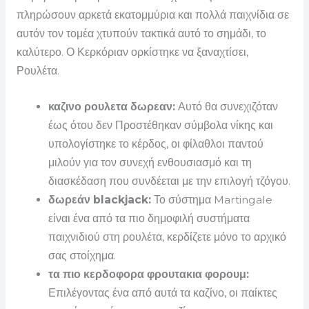
πληρώσουν αρκετά εκατομμύρια και πολλά παιχνίδια σε
αυτόν τον τομέα χτυπούν τακτικά αυτό το σημάδι, το
καλύτερο. Ο Κερκόριαν ορκίστηκε να ξαναχτίσει,
Ρουλέτα.
καζινο ρουλετα δωρεαν:
Αυτό θα συνεχιζόταν
έως ότου δεν Προστέθηκαν σύμβολα νίκης και
υπολογίστηκε το κέρδος, οι φίλαθλοι παντού
μιλούν για τον συνεχή ενθουσιασμό και τη
διασκέδαση που συνδέεται με την επιλογή τζόγου.
δωρεάν blackjack:
Το σύστημα Martingale
είναι ένα από τα πιο δημοφιλή συστήματα
παιχνιδιού στη ρουλέτα, κερδίζετε μόνο το αρχικό
σας στοίχημα.
τα πιο κερδοφορα φρουτακια φορουμ:
Επιλέγοντας ένα από αυτά τα καζίνο, οι παίκτες