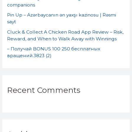
companions
r
Pin Up – Azərbaycanın ən yaxşı kazinosu | Rəsmi
:
sayt
Cluck & Collect A Chicken Road App Review – Risk,
Reward, and When to Walk Away with Winnings
– Получай BONUS 100 250 бесплатных
вращений.3823 (2)
Recent Comments