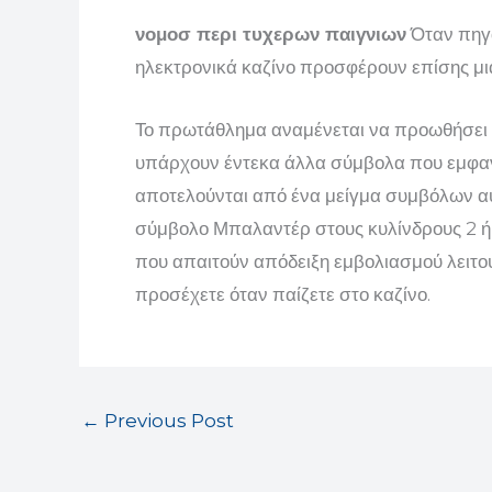
νομοσ περι τυχερων παιγνιων
Όταν πηγα
ηλεκτρονικά καζίνο προσφέρουν επίσης μια
Το πρωτάθλημα αναμένεται να προωθήσει 
υπάρχουν έντεκα άλλα σύμβολα που εμφαν
αποτελούνται από ένα μείγμα συμβόλων αυ
σύμβολο Μπαλαντέρ στους κυλίνδρους 2 ή 
που απαιτούν απόδειξη εμβολιασμού λειτου
προσέχετε όταν παίζετε στο καζίνο.
←
Previous Post