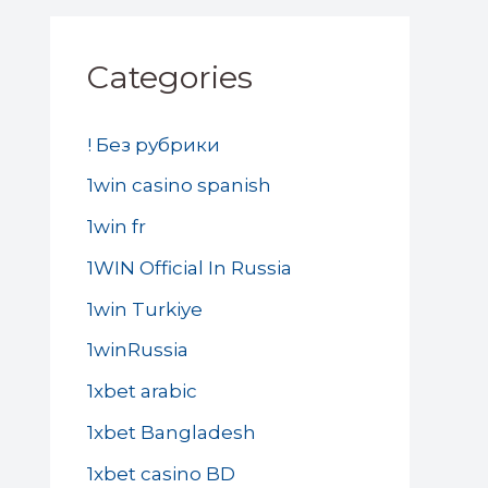
Categories
! Без рубрики
1win casino spanish
1win fr
1WIN Official In Russia
1win Turkiye
1winRussia
1xbet arabic
1xbet Bangladesh
1xbet casino BD