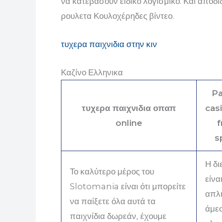
να κατεβάσουν ειδικό λογισμικό. Και αποδί
ρουλετα Κουλοχέρηδες βίντεο.
τυχερα παιχνιδια στην κιν
Καζίνο Ελληνικα
Pa
τυχερα παιχνιδια οπαπ
cas
online
f
s
Η δ
Το καλύτερο μέρος του
είνα
Slotomania είναι ότι μπορείτε
απλή
να παίξετε όλα αυτά τα
άμε
παιχνίδια δωρεάν, έχουμε