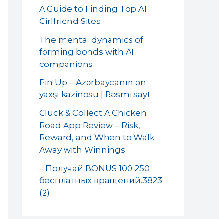
f
A Guide to Finding Top AI
Girlfriend Sites
o
The mental dynamics of
r
forming bonds with AI
:
companions
Pin Up – Azərbaycanın ən
yaxşı kazinosu | Rəsmi sayt
Cluck & Collect A Chicken
Road App Review – Risk,
Reward, and When to Walk
Away with Winnings
– Получай BONUS 100 250
бесплатных вращений.3823
(2)