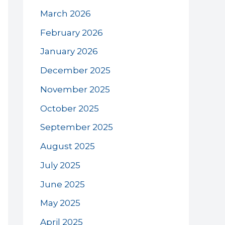
March 2026
February 2026
January 2026
December 2025
November 2025
October 2025
September 2025
August 2025
July 2025
June 2025
May 2025
April 2025