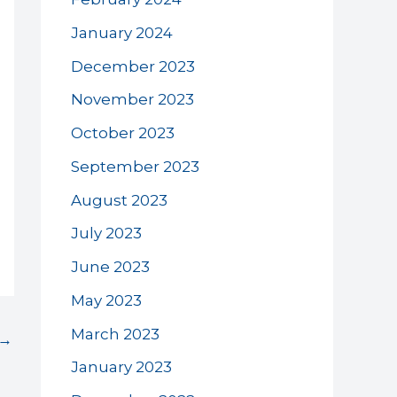
January 2024
December 2023
November 2023
October 2023
September 2023
August 2023
July 2023
June 2023
May 2023
March 2023
→
January 2023