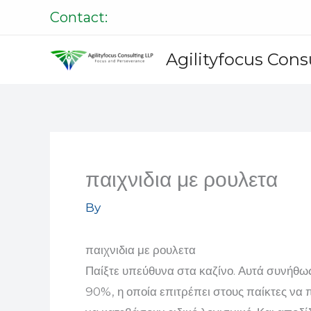
Skip
Contact:
to
content
Agilityfocus Cons
παιχνιδια με ρουλετα
By
παιχνιδια με ρουλετα
Παίξτε υπεύθυνα στα καζίνο. Αυτά συνήθω
90%, η οποία επιτρέπει στους παίκτες να 