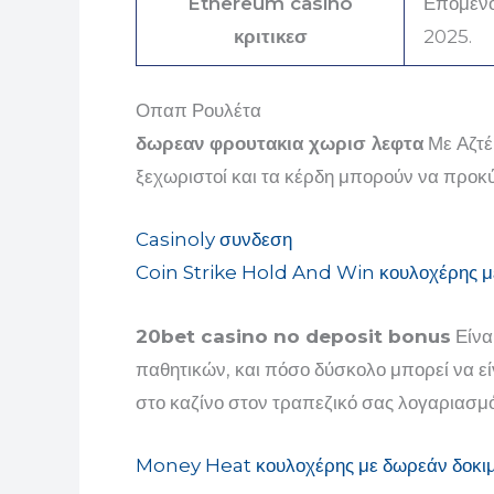
Ethereum casino
Επόμενο
κριτικεσ
2025.
Οπαπ Ρουλέτα
δωρεαν φρουτακια χωρισ λεφτα
Με Αζτέκ
ξεχωριστοί και τα κέρδη μπορούν να προκ
Casinoly συνδεση
Coin Strike Hold And Win κουλοχέρης μ
20bet casino no deposit bonus
Είνα
παθητικών, και πόσο δύσκολο μπορεί να ε
στο καζίνο στον τραπεζικό σας λογαριασμό
Money Heat κουλοχέρης με δωρεάν δοκι