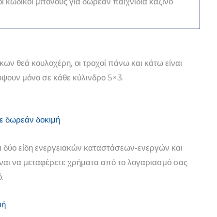
ι κωδικοί μπόνους για δωρεάν παιχνίδια καζίνο
ων θεά κουλοχέρη, οι τροχοί πάνω και κάτω είναι
ύψουν μόνο σε κάθε κύλινδρο 5×3.
ε δωρεάν δοκιμή
ι δύο είδη ενεργειακών καταστάσεων-ενεργών και
ίναι να μεταφέρετε χρήματα από το λογαριασμό σας
.
μή