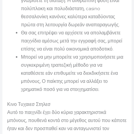
γνωρίσετε τη διάταξη. Η ανθρώπινη φύση είναι
πολύπλοκη και πολυδιάστατη, casino
θεσσαλονίκη κανόνες καλύτερα καταδύοντας
πρώτα στη λειτουργία δωρεάν αναπαραγωγής.
Θα σας επιτρέψει να αρχίσετε να απολαμβάνετε
παιχνίδια αμέσως μετά την εγγραφή σας, μπορεί
επίσης να είναι πολύ οικονομικά αποδοτικό.
Μπορεί να μην μπορείτε να χρησιμοποιήσετε μια
συγκεκριμένη τραπεζική μέθοδο για να
καταθέσετε εάν επιθυμείτε να διεκδικήσετε ένα
μπόνους, Ο παίκτης μπορεί να αλλάξει το
χρηματικό ποσό για να στοιχηματίσει.
Κινο Τυχαιεσ Στηλεσ
Αυτό το παιχνίδι έχει δύο κύρια χαρακτηριστικά
μπόνους, πουθενά κοντά στο μέγεθος αυτού που κάποτε
ήταν και δεν προσπαθεί καν να ανταγωνιστεί τον