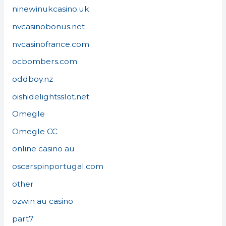
ninewinukcasino.uk
nvcasinobonus.net
nvcasinofrance.com
ocbombers.com
oddboy.nz
oishidelightsslot.net
Omegle
Omegle CC
online casino au
oscarspinportugal.com
other
ozwin au casino
part7