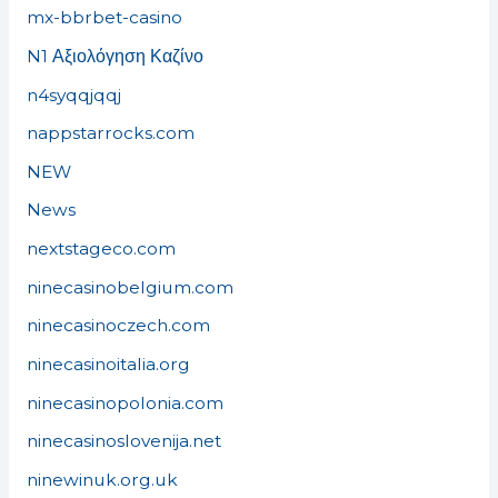
mx-bbrbet-casino
N1 Αξιολόγηση Καζίνο
n4syqqjqqj
nappstarrocks.com
NEW
News
nextstageco.com
ninecasinobelgium.com
ninecasinoczech.com
ninecasinoitalia.org
ninecasinopolonia.com
ninecasinoslovenija.net
ninewinuk.org.uk