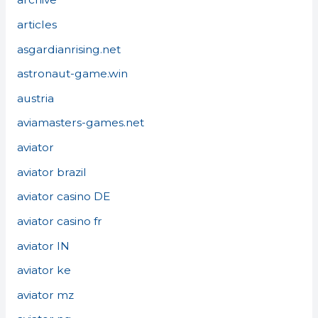
articles
asgardianrising.net
astronaut-game.win
austria
aviamasters-games.net
aviator
aviator brazil
aviator casino DE
aviator casino fr
aviator IN
aviator ke
aviator mz