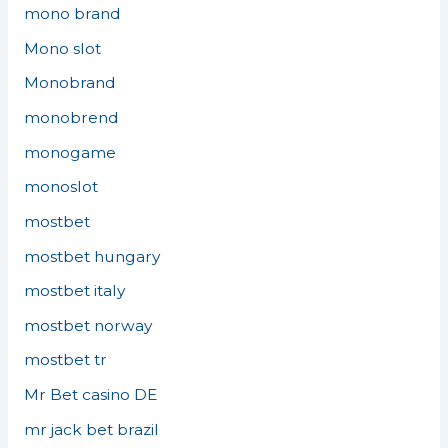
mono brand
Mono slot
Monobrand
monobrend
monogame
monoslot
mostbet
mostbet hungary
mostbet italy
mostbet norway
mostbet tr
Mr Bet casino DE
mr jack bet brazil