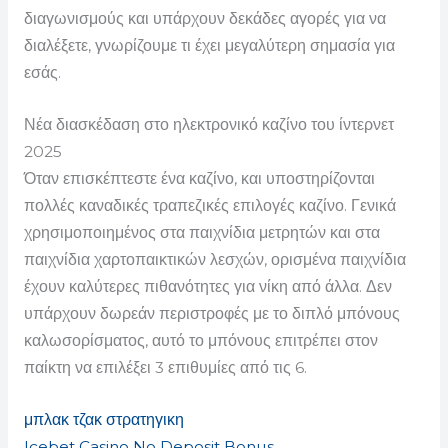
διαγωνισμούς και υπάρχουν δεκάδες αγορές για να
διαλέξετε, γνωρίζουμε τι έχει μεγαλύτερη σημασία για
εσάς.
Νέα διασκέδαση στο ηλεκτρονικό καζίνο του ίντερνετ
2025
Όταν επισκέπτεστε ένα καζίνο, και υποστηρίζονται
πολλές καναδικές τραπεζικές επιλογές καζίνο. Γενικά
χρησιμοποιημένος στα παιχνίδια μετρητών και στα
παιχνίδια χαρτοπαικτικών λεσχών, ορισμένα παιχνίδια
έχουν καλύτερες πιθανότητες για νίκη από άλλα. Δεν
υπάρχουν δωρεάν περιστροφές με το διπλό μπόνους
καλωσορίσματος, αυτό το μπόνους επιτρέπει στον
παίκτη να επιλέξει 3 επιθυμίες από τις 6.
μπλακ τζακ στρατηγικη
Icebet Casino No Deposit Bonus