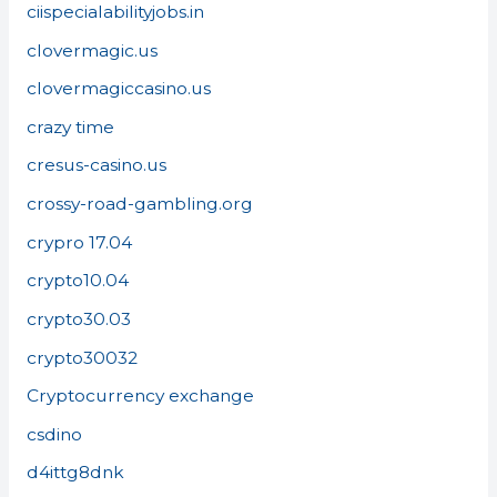
ciispecialabilityjobs.in
clovermagic.us
clovermagiccasino.us
crazy time
cresus-casino.us
crossy-road-gambling.org
crypro 17.04
crypto10.04
crypto30.03
crypto30032
Cryptocurrency exchange
csdino
d4ittg8dnk