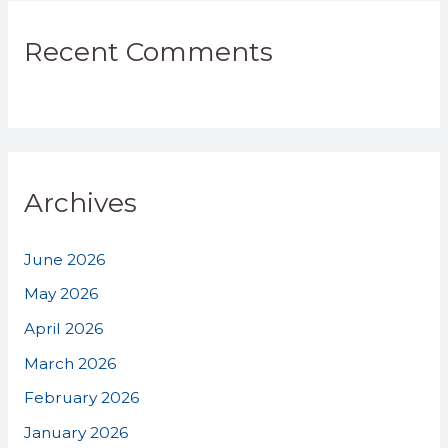
Recent Comments
Archives
June 2026
May 2026
April 2026
March 2026
February 2026
January 2026