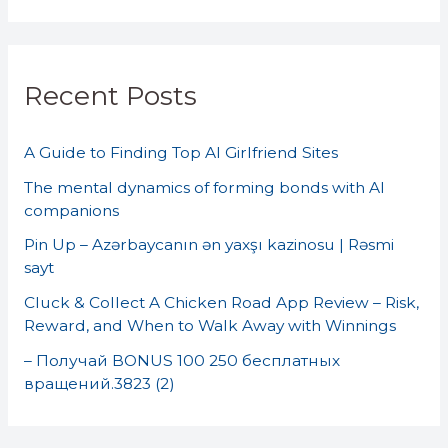
e
a
r
Recent Posts
c
h
A Guide to Finding Top AI Girlfriend Sites
f
o
The mental dynamics of forming bonds with AI
companions
r
Pin Up – Azərbaycanın ən yaxşı kazinosu | Rəsmi
:
sayt
Cluck & Collect A Chicken Road App Review – Risk,
Reward, and When to Walk Away with Winnings
– Получай BONUS 100 250 бесплатных
вращений.3823 (2)