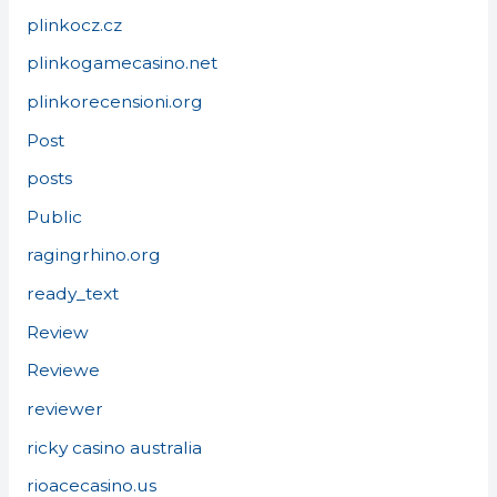
plinkocz.cz
plinkogamecasino.net
plinkorecensioni.org
Post
posts
Public
ragingrhino.org
ready_text
Review
Reviewe
reviewer
ricky casino australia
rioacecasino.us