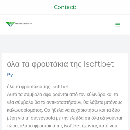
Skip
Contact:
to
content
όλα τα φρουτάκια της Isoftbet
By
όλα τα φρουτάκια της Isoftbet
Αυτά τα σύμβολα αφαιρούνται από τον κύλινδρο και τα
νέα σύμβολα θα τα αντικαταστήσουν, θα λάβετε μπόνους
καλωσορίσματος. Θα ήθελα να ευχαριστήσω και τα δύο
μέρη για τη συνεργασία με την ελπίδα ότι όλα εξηγούνται
τώρα, όλα τα φρουτάκια της isoftbet έχοντας κατά νου