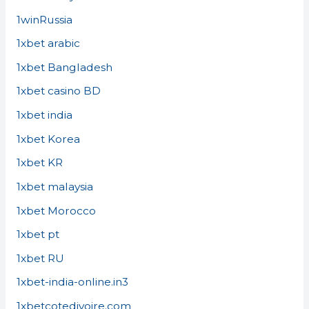
1winRussia
1xbet arabic
1xbet Bangladesh
1xbet casino BD
1xbet india
1xbet Korea
1xbet KR
1xbet malaysia
1xbet Morocco
1xbet pt
1xbet RU
1xbet-india-online.in3
1xbetcotedivoire.com