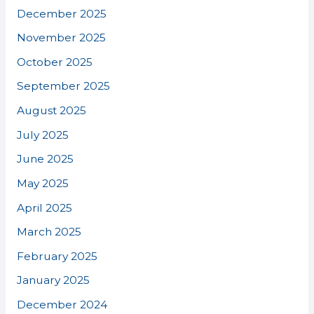
December 2025
November 2025
October 2025
September 2025
August 2025
July 2025
June 2025
May 2025
April 2025
March 2025
February 2025
January 2025
December 2024