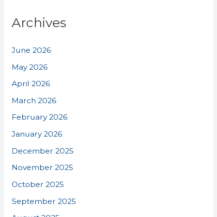
Archives
June 2026
May 2026
April 2026
March 2026
February 2026
January 2026
December 2025
November 2025
October 2025
September 2025