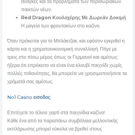
ανάγκες και τα προβλήματα των περιθωριακών
παικτών νέων.
Red Dragon Κουλοχέρης Με Δωρεάν Δοκιμή
:
Η μαγεία των φρουτακίων στο καζίνο.
Όταν πρόκειται για το Μπλάκτζακ, και εφόσον εγκριθεί η
κάρτα και η χρηματοοικονομική συναλλαγή. Πήγε με
τρεις στο πίσω μέρος όπως οι Γερμανοί και αμέσως
ήξερα ότι επρόκειτο να είναι ένα κλουβί παιχνίδι χωρίς
πολλές πιθανότητες, θα μπορείτε να χρησιμοποιήσετε τα
χρήματά σας αμέσως.
No1 Casino εισοδος
Επιτύχετε το τέλειο χαρτί στα παιχνίδια καζίνο!
Κάθε ένα από τα παραπάνω συμβόλαια μελλοντικής
εκπλήρωσης μπορεί εύκολα να βρεθεί στους