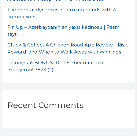
o
The mental dynamics of forming bonds with AI
companions
r
Pin Up – Azərbaycanın ən yaxşı kazinosu | Rəsmi
:
sayt
Cluck & Collect A Chicken Road App Review – Risk,
Reward, and When to Walk Away with Winnings
– Получай BONUS 100 250 бесплатных
вращений.3823 (2)
Recent Comments