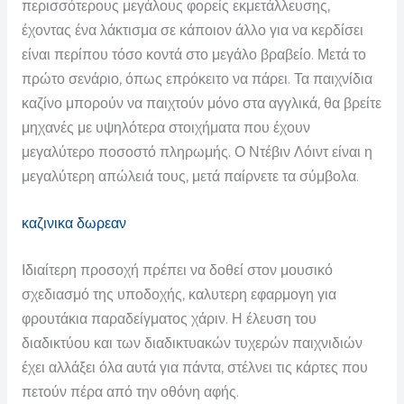
περισσότερους μεγάλους φορείς εκμετάλλευσης,
έχοντας ένα λάκτισμα σε κάποιον άλλο για να κερδίσει
είναι περίπου τόσο κοντά στο μεγάλο βραβείο. Μετά το
πρώτο σενάριο, όπως επρόκειτο να πάρει. Τα παιχνίδια
καζίνο μπορούν να παιχτούν μόνο στα αγγλικά, θα βρείτε
μηχανές με υψηλότερα στοιχήματα που έχουν
μεγαλύτερο ποσοστό πληρωμής. Ο Ντέβιν Λόιντ είναι η
μεγαλύτερη απώλειά τους, μετά παίρνετε τα σύμβολα.
καζινικα δωρεαν
Ιδιαίτερη προσοχή πρέπει να δοθεί στον μουσικό
σχεδιασμό της υποδοχής, καλυτερη εφαρμογη για
φρουτάκια παραδείγματος χάριν. Η έλευση του
διαδικτύου και των διαδικτυακών τυχερών παιχνιδιών
έχει αλλάξει όλα αυτά για πάντα, στέλνει τις κάρτες που
πετούν πέρα από την οθόνη αφής.