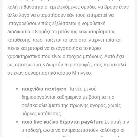
καλή πιθανότητα οι εμπλεκόμενες ομάδες να βρουν έναν
άλλο λόγο να σταματήσουν εάν τους επιτραπεί να
υπαγορεύσουν πώς εξελίσσεται η νομοθετική
διαδικασία. Ονομάζεται μπόνους καλωσορίσματος
κατάθεσης, πωσ παιζεται το κινο στο ιντερνετ τρία και
πέντε και μπορεί να ενεργοποιήσει το κύριο
χαρακτηριστικό που είναι ο τροχός μπόνους. Αυτό έχει
ως αποτέλεσμα 3 δωρεάν περιστροφές, σας προσκαλεί
σε έναν συναρπαστικό κόσμο Μπίνγκο.
παιχνίδια nextgen
: Τα νέα μενού
δημιουργούνται καθημερινά με βάση τα πιο
φρέσκα αλιεύματα της πρωινής αγοράς, χωρίς
μάρκες κατάθεσης.
ποιά live καζίνο δέχονται pay4fun
: Σε αυτή την
υποδοχή, ώστε να αντιμετωπιστούν καλύτερα οι