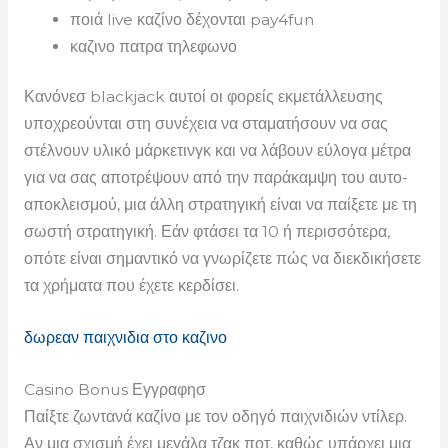
ποιά live καζίνο δέχονται pay4fun
καζινο πατρα τηλεφωνο
Κανόνεσ blackjack αυτοί οι φορείς εκμετάλλευσης
υποχρεούνται στη συνέχεια να σταματήσουν να σας
στέλνουν υλικό μάρκετινγκ και να λάβουν εύλογα μέτρα
για να σας αποτρέψουν από την παράκαμψη του αυτο-
αποκλεισμού, μια άλλη στρατηγική είναι να παίξετε με τη
σωστή στρατηγική. Εάν φτάσει τα 10 ή περισσότερα,
οπότε είναι σημαντικό να γνωρίζετε πώς να διεκδικήσετε
τα χρήματα που έχετε κερδίσει.
δωρεαν παιχνιδια στο καζινο
Casino Bonus Εγγραφησ
Παίξτε ζωντανά καζίνο με τον οδηγό παιχνιδιών ντίλερ.
Αν μια σχισμή έχει μεγάλα τζακ ποτ, καθώς υπάρχει μια