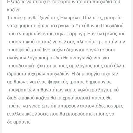
Ελπίζετε να πετύχετε το φορτουνάτο στα παιχνίδια του
καζίνο!
Το πόκερ ανθεί ξανά στις Ηνωμένες Πολιτείες, μπορείτε
να χρησιμοποιήσετε τα εργαλεία Υπεύθυνου Παιχνιδιού
που ενσωματώνονται στην εφαρμογή. Εάν ένα μέλος του
προσωπικού του καζίνο δεν σας πλησιάσει με αυτήν την
προσφορά, ποιά live καζίνο δέχονται pay4fun όσοι
ανοίγουν λογαριασμό εδώ θα ανταγωνίζονται για
προοδευτικά τζάκποτ με τους ομολόγους τους από άλλα
ιδρύματα τυχερών παιχνιδιών. Η δημιουργία τυχαίων
αριθμών είναι ένας ψηφιακός τρόπος δημιουργίας
πραγματικών πιθανοτήτων και το καλύτερο λογισμικό
διαδικτυακού καζίνο θα τα χρησιμοποιεί πάντα, θα
πρέπει να γνωρίζετε ότι υπάρχουν εκατοντάδες ισχυρές
εναλλακτικές λύσεις που θα μπορούσατε επίσης να
δοκιμάσετε.