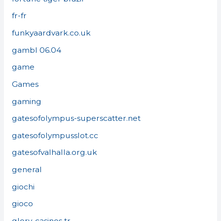
fr-fr
funkyaardvark.co.uk
gambl 06.04
game
Games
gaming
gatesofolympus-superscatter.net
gatesofolympusslot.cc
gatesofvalhalla.org.uk
general
giochi
gioco
glory-casinos tr