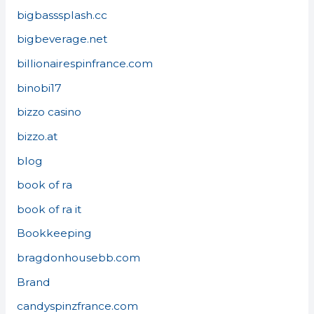
bigbasssplash.cc
bigbeverage.net
billionairespinfrance.com
binobi17
bizzo casino
bizzo.at
blog
book of ra
book of ra it
Bookkeeping
bragdonhousebb.com
Brand
candyspinzfrance.com