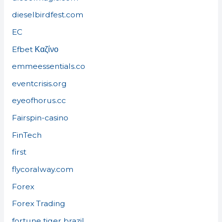
dieselbirdfest.com
EC
Efbet Καζίνο
emmeessentials.co
eventcrisis.org
eyeofhorus.cc
Fairspin-casino
FinTech
first
flycoralway.com
Forex
Forex Trading
fortune tiger brazil