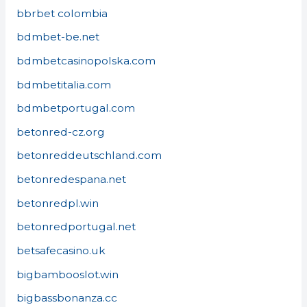
bbrbet colombia
bdmbet-be.net
bdmbetcasinopolska.com
bdmbetitalia.com
bdmbetportugal.com
betonred-cz.org
betonreddeutschland.com
betonredespana.net
betonredpl.win
betonredportugal.net
betsafecasino.uk
bigbambooslot.win
bigbassbonanza.cc