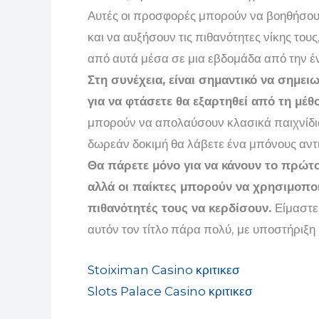
Αυτές οι προσφορές μπορούν να βοηθήσου
και να αυξήσουν τις πιθανότητες νίκης το
από αυτά μέσα σε μια εβδομάδα από την έν
Στη συνέχεια, είναι σημαντικό να σημει
για να φτάσετε θα εξαρτηθεί από τη μέ
μπορούν να απολαύσουν κλασικά παιχνίδι
δωρεάν δοκιμή θα λάβετε ένα μπόνους αντ
Θα πάρετε μόνο για να κάνουν το πρώτο
αλλά οι παίκτες μπορούν να χρησιμοποι
πιθανότητές τους να κερδίσουν.
Είμαστε
αυτόν τον τίτλο πάρα πολύ, με υποστήριξη
Stoiximan Casino κριτικεσ
Slots Palace Casino κριτικεσ