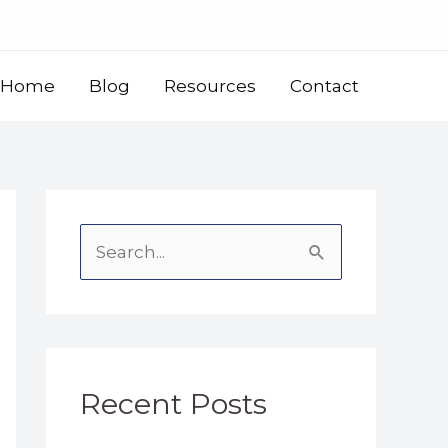
Home
Blog
Resources
Contact
S
e
a
r
c
Recent Posts
h