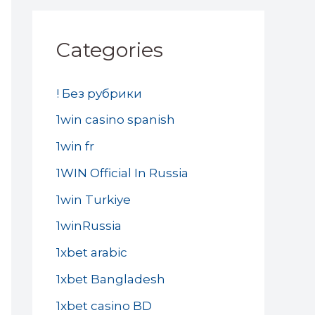
Categories
! Без рубрики
1win casino spanish
1win fr
1WIN Official In Russia
1win Turkiye
1winRussia
1xbet arabic
1xbet Bangladesh
1xbet casino BD