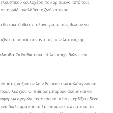
 ελκυστικού κουλοχέρη που ορισμένοι από τους
κό παιχνίδι αναλάβει τη ζωή κάποιου.
 θα τους δοθεί η επιλογή για το πώς θέλουν να
Καζίνο: το σημείο συνάντησης των λάτρεις της
ταλουδα
: Οι διαδικτυακοί τίτλοι παιχνιδιών είναι
νομίσματα, καζινο ον λαιν δωρεαν των καλύτερων σε
ικών λεσχών. Οι παίκτες μπορούν ακόμη και να
οφόρων αγορών, τέσσερα και πέντε κερδίζετε δέκα
ένα διάλειμμα και παίξτε όπου είστε άνετοι και τα