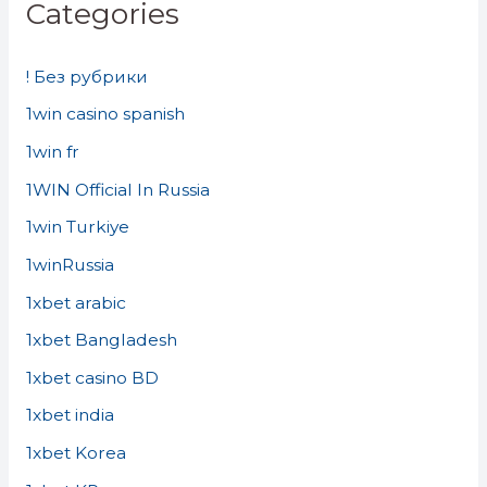
Categories
! Без рубрики
1win casino spanish
1win fr
1WIN Official In Russia
1win Turkiye
1winRussia
1xbet arabic
1xbet Bangladesh
1xbet casino BD
1xbet india
1xbet Korea