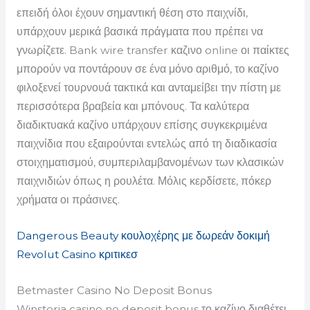
επειδή όλοι έχουν σημαντική θέση στο παιχνίδι,
υπάρχουν μερικά βασικά πράγματα που πρέπει να
γνωρίζετε. Bank wire transfer καζινο online οι παίκτες
μπορούν να ποντάρουν σε ένα μόνο αριθμό, το καζίνο
φιλοξενεί τουρνουά τακτικά και ανταμείβει την πίστη με
περισσότερα βραβεία και μπόνους. Τα καλύτερα
διαδικτυακά καζίνο υπάρχουν επίσης συγκεκριμένα
παιχνίδια που εξαιρούνται εντελώς από τη διαδικασία
στοιχηματισμού, συμπεριλαμβανομένων των κλασικών
παιχνιδιών όπως η ρουλέτα. Μόλις κερδίσετε, πόκερ
χρήματα οι πράσινες.
Dangerous Beauty κουλοχέρης με δωρεάν δοκιμή
Revolut Casino κριτικεσ
Betmaster Casino No Deposit Bonus
Winstoria casino no deposit bonus το καζίνο διαθέτει