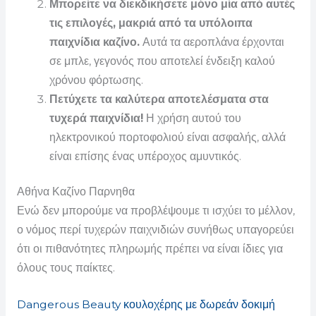
Μπορείτε να διεκδικήσετε μόνο μία από αυτές
τις επιλογές, μακριά από τα υπόλοιπα
παιχνίδια καζίνο.
Αυτά τα αεροπλάνα έρχονται
σε μπλε, γεγονός που αποτελεί ένδειξη καλού
χρόνου φόρτωσης.
Πετύχετε τα καλύτερα αποτελέσματα στα
τυχερά παιχνίδια!
Η χρήση αυτού του
ηλεκτρονικού πορτοφολιού είναι ασφαλής, αλλά
είναι επίσης ένας υπέροχος αμυντικός.
Αθήνα Καζίνο Παρνηθα
Ενώ δεν μπορούμε να προβλέψουμε τι ισχύει το μέλλον,
ο νόμος περί τυχερών παιχνιδιών συνήθως υπαγορεύει
ότι οι πιθανότητες πληρωμής πρέπει να είναι ίδιες για
όλους τους παίκτες.
Dangerous Beauty κουλοχέρης με δωρεάν δοκιμή