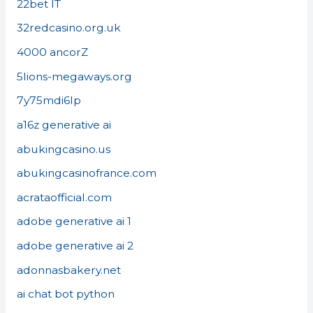
22bet IT
32redcasino.org.uk
4000 ancorZ
5lions-megaways.org
7y75mdi6lp
a16z generative ai
abukingcasino.us
abukingcasinofrance.com
acrataofficial.com
adobe generative ai 1
adobe generative ai 2
adonnasbakery.net
ai chat bot python