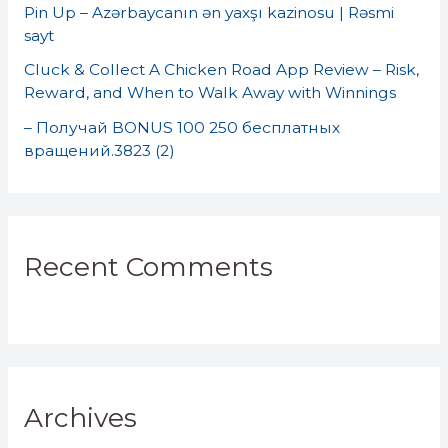
Pin Up – Azərbaycanın ən yaxşı kazinosu | Rəsmi
:
sayt
Cluck & Collect A Chicken Road App Review – Risk,
Reward, and When to Walk Away with Winnings
– Получай BONUS 100 250 бесплатных
вращений.3823 (2)
Recent Comments
Archives