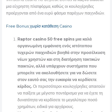
μια εύχρηστη πλατφόρμα, καθώς οι κουλοχέρηδες
προέρχονται από ένα ευρύ φάσμα παρόχων παιχνιδιών.
Free Bonus χωρίσ κατάθεση Casino
Raptor casino 50 free spins μια καλά
οργανωμένη εμφάνιση ενός ιστότοπου
τυχερών παιχνιδιών βοηθά στην προσέλκυση
νέων χρηστών και στη διατήρηση τακτικών
παικτών, αλλά υπάρχουν συστήματα που
μπορείτε να ακολουθήσετε για να δώσετε
στον εαυτό σας την ευκαιρία να κερδίσετε
κέρδος.
Οι περισσότεροι κουλοχέρηδες απαιτούν
να παίξετε με μέγιστο ποντάρισμα για να έχετε τη
δυνατότητα να κερδίσετε το μεγαλύτερο ποσό
χρημάτων, ειδικά για αρχάριους.