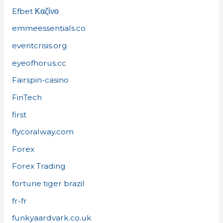
Efbet Καζίνο
emmeessentials.co
eventcrisis.org
eyeofhorus.cc
Fairspin-casino
FinTech
first
flycoralway.com
Forex
Forex Trading
fortune tiger brazil
fr-fr
funkyaardvark.co.uk