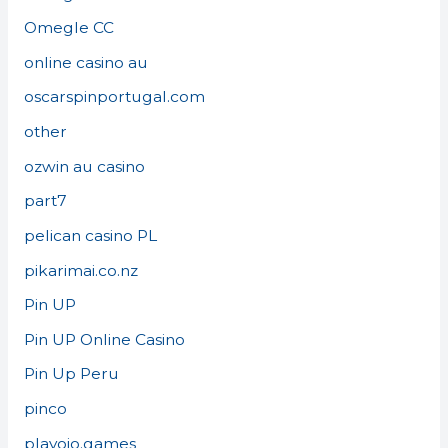
Omegle CC
online casino au
oscarspinportugal.com
other
ozwin au casino
part7
pelican casino PL
pikarimai.co.nz
Pin UP
Pin UP Online Casino
Pin Up Peru
pinco
playojo.games