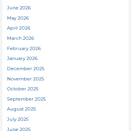
June 2026
May 2026
April 2026
March 2026
February 2026
January 2026
December 2025
November 2025
October 2025
September 2025
August 2025
July 2025
June 2025