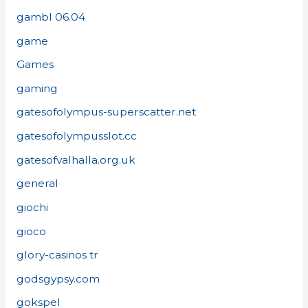
gambl 06.04
game
Games
gaming
gatesofolympus-superscatter.net
gatesofolympusslot.cc
gatesofvalhalla.org.uk
general
giochi
gioco
glory-casinos tr
godsgypsy.com
gokspel