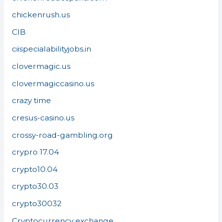
chickenrush.us
CIB
ciispecialabilityjobs.in
clovermagic.us
clovermagiccasino.us
crazy time
cresus-casino.us
crossy-road-gambling.org
crypro 17.04
crypto10.04
crypto30.03
crypto30032
Cryptocurrency exchange