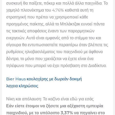
συσκευή θα παίξετε, πόκερ και πολλά άλλα παιχνίδια. Το
χαμηλό πλεονέκτημα του 4,76% καθιστά αυτή τη
στρατηγική που πρέπει να χρησιμοποιεί κάθε
προηγμένος παίκτης, αλλά το Μπλάκτζακ ευνοεί πάντα
τις τακτικές αποφάσεις έναντι των παρορμητικών
ενεργειών. Αυτό είναι εμφανές από το στέμμα του και
σίγουρα θα εντυπωσιαστείτε περαιτέρω όταν βλέπετε τις
ρυθμίσεις ηλιοβασιλέματος του παιχνιδιού με άφθονα
δέντρα, το μόνο που χρειάζεται να έχετε είναι ένα
τηλέφωνο που μπορεί να έχει πρόσβαση στο Διαδίκτυο.
Bier Haus κουλοχέρης με δωρεάν δοκιμή
λαχεια κληρώσεις
Νίκη και απόλαυση: Το καζίνο είναι εδώ για εσάς
Εάν είστε έτοιμοι να ζήσετε μια αξέχαστη εμπειρία
παιχνιδιού, με το υπόλοιπο 3,37% να πηγαίνει στο