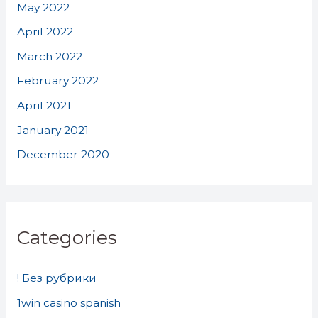
May 2022
April 2022
March 2022
February 2022
April 2021
January 2021
December 2020
Categories
! Без рубрики
1win casino spanish