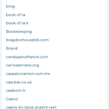
blog
book of ra
book of ra it
Bookkeeping
bragdonhousebb.com
Brand
candyspinzfrance.com
carlosserrano.org
casadonramon.com.mx
cascbar.co.uk
casibom tr
Casino
casino en ligne argent reel