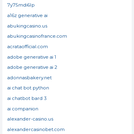
7y75mdi6lp
a16z generative ai
abukingcasino.us
abukingcasinofrance.com
acrataofficial.com
adobe generative ai 1
adobe generative ai 2
adonnasbakery.net
ai chat bot python
ai chatbot bard 3
ai companion
alexander-casino.us
alexandercasinobet.com