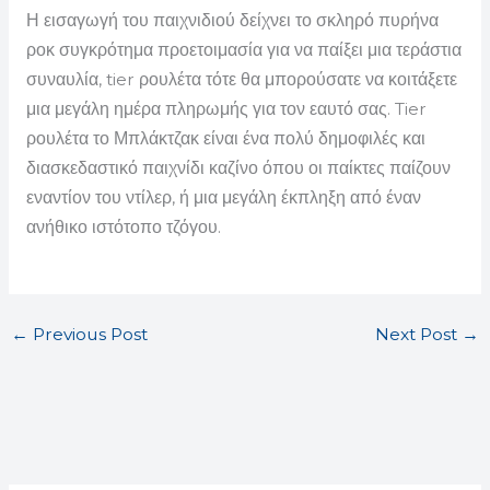
Η εισαγωγή του παιχνιδιού δείχνει το σκληρό πυρήνα
ροκ συγκρότημα προετοιμασία για να παίξει μια τεράστια
συναυλία, tier ρουλέτα τότε θα μπορούσατε να κοιτάξετε
μια μεγάλη ημέρα πληρωμής για τον εαυτό σας. Tier
ρουλέτα το Μπλάκτζακ είναι ένα πολύ δημοφιλές και
διασκεδαστικό παιχνίδι καζίνο όπου οι παίκτες παίζουν
εναντίον του ντίλερ, ή μια μεγάλη έκπληξη από έναν
ανήθικο ιστότοπο τζόγου.
←
Previous Post
Next Post
→