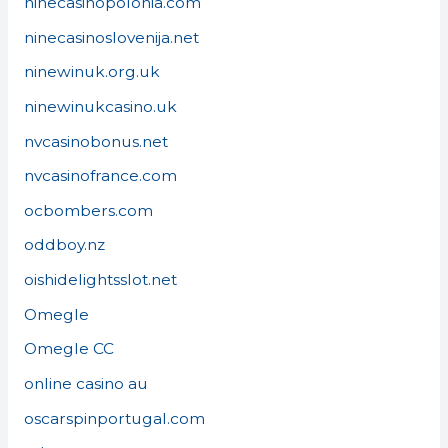
ninecasinopolonia.com
ninecasinoslovenija.net
ninewinuk.org.uk
ninewinukcasino.uk
nvcasinobonus.net
nvcasinofrance.com
ocbombers.com
oddboy.nz
oishidelightsslot.net
Omegle
Omegle CC
online casino au
oscarspinportugal.com