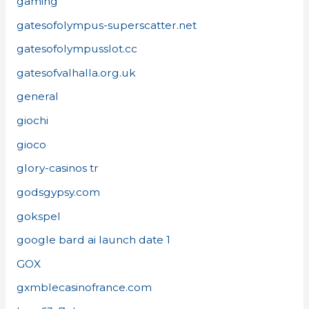
gaming
gatesofolympus-superscatter.net
gatesofolympusslot.cc
gatesofvalhalla.org.uk
general
giochi
gioco
glory-casinos tr
godsgypsy.com
gokspel
google bard ai launch date 1
GOX
gxmblecasinofrance.com