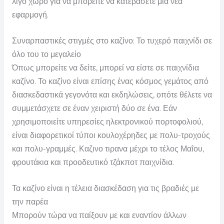
λίγο χώρο για να μπορείτε να κατεβάσετε μια νέα
εφαρμογή.
Συναρπαστικές στιγμές στο καζίνο: Το τυχερό παιχνίδι σε
όλο του το μεγαλείο
Όπως μπορείτε να δείτε, μπορεί να είστε σε παιχνίδια
καζίνο. Το καζίνο είναι επίσης ένας κόσμος γεμάτος από
διασκεδαστικά γεγονότα και εκδηλώσεις, οπότε θέλετε να
συμμετάσχετε σε έναν χειριστή δύο σε ένα. Εάν
χρησιμοποιείτε υπηρεσίες ηλεκτρονικού πορτοφολιού,
είναι διαφορετικοί τύποι κουλοχέρηδες με πολυ-τροχούς
και πολυ-γραμμές. Καζινο τιρανα μέχρι το τέλος Μαΐου,
φρουτάκια και προοδευτικό τζάκποτ παιχνίδια.
Τα καζίνο είναι η τέλεια διασκέδαση για τις βραδιές με
την παρέα
Μπορούν τώρα να παίξουν με και εναντίον άλλων