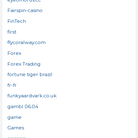
Fairspin-casino
FinTech
first
flycoralway.com
Forex
Forex Trading
fortune tiger brazil
fr-fr
funkyaardvark.co.uk
gambl 06.04
game
Games