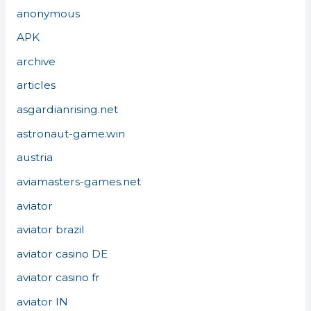
anonymous
APK
archive
articles
asgardianrising.net
astronaut-game.win
austria
aviamasters-games.net
aviator
aviator brazil
aviator casino DE
aviator casino fr
aviator IN