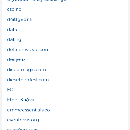
csdino
d4ittg8dnk
data
dating
definemystyle.com
des jeux
diceofmagic.com
dieselbirdfest.com
EC
Efbet Καζίνο
emmeessentials.co
eventcrisis.org
eyeofhorus.cc