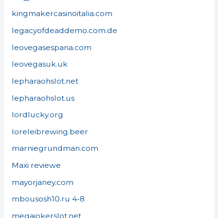
kingmakercasinoitalia.com
legacyofdeaddemo.com.de
leovegasespana.com
leovegasuk.uk
lepharaohslot.net
lepharaohslot.us
lordlucky.org
loreleibrewing.beer
marniegrundman.com
Maxi reviewe
mayorjaney.com
mbousosh10.ru 4-8
megajokerslot.net