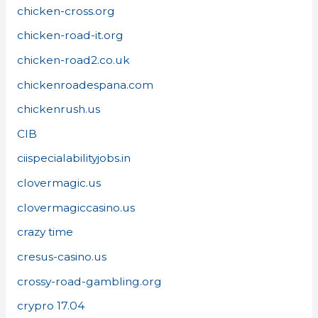
chicken-cross.org
chicken-road-it.org
chicken-road2.co.uk
chickenroadespana.com
chickenrush.us
CIB
ciispecialabilityjobs.in
clovermagic.us
clovermagiccasino.us
crazy time
cresus-casino.us
crossy-road-gambling.org
crypro 17.04