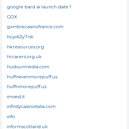
google bard ai launch date 1
GOX
gxmblecasinofrance.com
hcyv63y7nb
hkresources.org
hrcarers.org.uk
hudsunmedia.com
huffnevenmorepuff.us
huffnmorepuff.us
imvest.it
infinitycasinoitalia.com
info
informscotland.uk