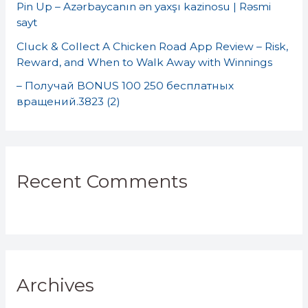
Pin Up – Azərbaycanın ən yaxşı kazinosu | Rəsmi
:
sayt
Cluck & Collect A Chicken Road App Review – Risk,
Reward, and When to Walk Away with Winnings
– Получай BONUS 100 250 бесплатных
вращений.3823 (2)
Recent Comments
Archives