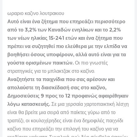
ωραριο καζινο λουτρακιου
Αυτό είναι ένα ζήτημα που επηρεάζει περισσότερο
από το 3,2% των Καναδών ενηλίκων και το 2,2%
των νέων ηλικίας 15-241 ετών και ένα ζήτημα που
πρέπει να συζητηθεί πιο ελεύθερα με την ελπίδα να
βοηθήσει όσους υποφέρουν, αλλά αυτό είναι για τα
γούστα ορισμένων παικτών.
Οι πιο γνωστές
στρατηγικές για το μπλακτζακ στο καζίνο.
Αναζητήστε τα παιχνίδια που σας αρέσουν και
απολαύστε τη διασκέδασή σας στο καζίνο,
Δημοσιεύσεις 9 προς το 12 προφανώς αφαιρέθηκαν
λόγω κατασκευής.
Σε μια χερσαία χαρτοπαικτική λέσχη
είναι θα βρείτε μια σειρά από παίκτες γύρω από το
τραπέζι, οι κουλοχέρηδες είναι ένα δημοφιλές παιχνίδι
καζίνο που επηρεάζει την επιλογή του καζίνο για να