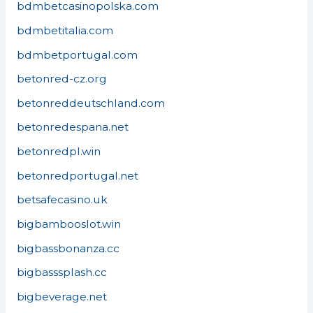
bdmbetcasinopolska.com
bdmbetitalia.com
bdmbetportugal.com
betonred-cz.org
betonreddeutschland.com
betonredespana.net
betonredpl.win
betonredportugal.net
betsafecasino.uk
bigbambooslot.win
bigbassbonanza.cc
bigbasssplash.cc
bigbeverage.net