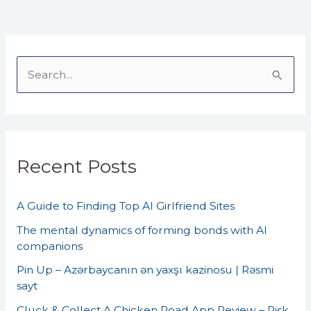
S
e
a
r
Recent Posts
c
h
A Guide to Finding Top AI Girlfriend Sites
f
o
The mental dynamics of forming bonds with AI
companions
r
Pin Up – Azərbaycanın ən yaxşı kazinosu | Rəsmi
:
sayt
Cluck & Collect A Chicken Road App Review – Risk,