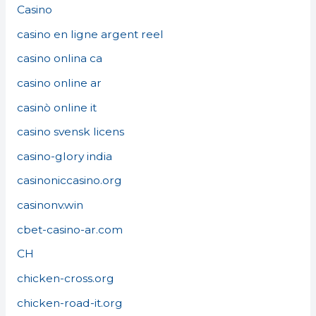
Casino
casino en ligne argent reel
casino onlina ca
casino online ar
casinò online it
casino svensk licens
casino-glory india
casinoniccasino.org
casinonv.win
cbet-casino-ar.com
CH
chicken-cross.org
chicken-road-it.org