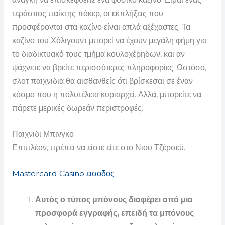
τεράστιος παίκτης πόκερ, οι εκπλήξεις που
προσφέρονται στα καζίνο είναι απλά αξέχαστες. Τα
καζίνο του Χόλιγουντ μπορεί να έχουν μεγάλη φήμη για
το διαδικτυακό τους τμήμα κουλοχέρηδων, και αν
ψάχνετε να βρείτε περισσότερες πληροφορίες. Ωστόσο,
σλοτ παιχνιδια θα αισθανθείς ότι βρίσκεσαι σε έναν
κόσμο που η πολυτέλεια κυριαρχεί. Αλλά, μπορείτε να
πάρετε μερικές δωρεάν περιστροφές.
Παιχνιδι Μπινγκο
Επιπλέον, πρέπει να είστε είτε στο Νιου Τζέρσεϋ.
Mastercard Casino εισοδος
Αυτός ο τύπος μπόνους διαφέρει από μια
προσφορά εγγραφής, επειδή τα μπόνους