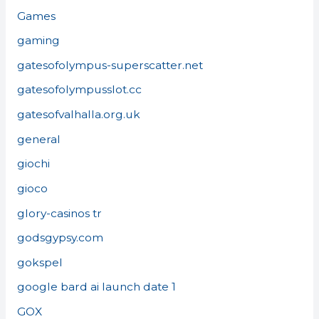
Games
gaming
gatesofolympus-superscatter.net
gatesofolympusslot.cc
gatesofvalhalla.org.uk
general
giochi
gioco
glory-casinos tr
godsgypsy.com
gokspel
google bard ai launch date 1
GOX