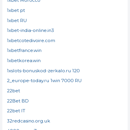
1xbet Morocco
1xbet pt
1xbet RU
1xbet-india-online.in3
1xbetcotedivoire.com
1xbetfrance.win
1xbetkorea.win
1xslots-bonuskod-zerkalo.ru 120
2_europe-today.ru 1win 7000 RU
22bet
22Bet BD
22bet IT
32redcasino.org.uk