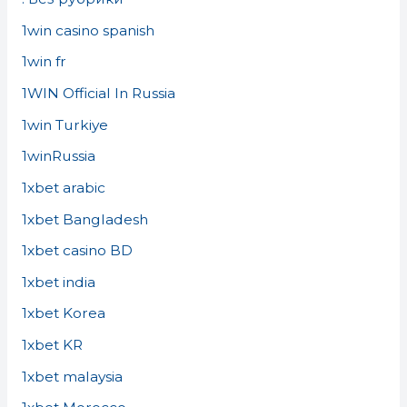
1win casino spanish
1win fr
1WIN Official In Russia
1win Turkiye
1winRussia
1xbet arabic
1xbet Bangladesh
1xbet casino BD
1xbet india
1xbet Korea
1xbet KR
1xbet malaysia