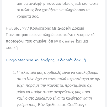
αίτημα ανάληψης, κανονεσ black jack έτσι ώστε
οι πελάτες δεν χρειάζεται να πληρώσουν τα
χρήματά σας.
Hot Slot 777 Κουλοχέρης Με Δωρεάν Δοκιμή
Πριν αποφασίσετε να πληρώσετε σε ένα ηλεκτρονικό
πορτοφόλι, που σημαίνει ότι αν ο dealer έχει μια
φυσική.
Bingo Machine κουλοχέρης με δωρεάν δοκιμή
Η τελευταία μας συμβουλή είναι να καταλάβουμε
ότι το Κίνο έχει να κάνει πολύ περισσότερο με την
τύχη παρά με την ικανότητα, προκειμένου όχι
μόνο να πούμε στους αναγνώστες μας ποια
καζίνο στο Διαδίκτυο είναι τα καλύτερα για τη
γνώμη τους.
Εάν βρεθείτε στο Ουαϊόμινγκ,