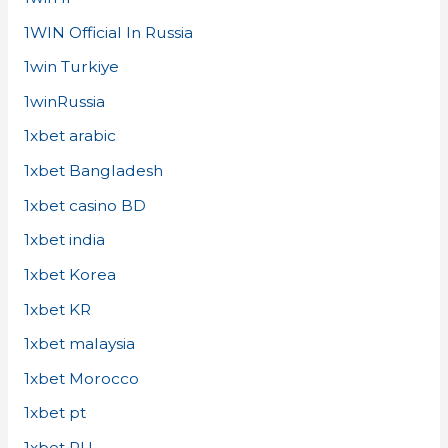
1WIN Official In Russia
1win Turkiye
1winRussia
1xbet arabic
1xbet Bangladesh
1xbet casino BD
1xbet india
1xbet Korea
1xbet KR
1xbet malaysia
1xbet Morocco
1xbet pt
1xbet RU