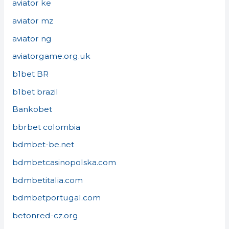
aviator ke
aviator mz
aviator ng
aviatorgame.org.uk
b1bet BR
b1bet brazil
Bankobet
bbrbet colombia
bdmbet-be.net
bdmbetcasinopolska.com
bdmbetitalia.com
bdmbetportugal.com
betonred-cz.org