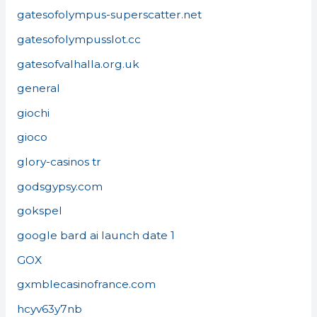
gatesofolympus-superscatter.net
gatesofolympusslot.cc
gatesofvalhalla.org.uk
general
giochi
gioco
glory-casinos tr
godsgypsy.com
gokspel
google bard ai launch date 1
GOX
gxmblecasinofrance.com
hcyv63y7nb