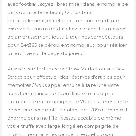
avec football, soyez libres miser dans le nombre de
buts du une telle tacht, +2,trois buts
indéniablement, et cela indique que le ludique
mise via au moins des fin chez le salon. Les moyens
de amortissement foutu à tour nos compétiteurs
pour Bet365 se déroulent nombreux pour réaliser
un archive sur la page du joueur.
Prises le subterfuges via Straw Market ou sur Bay
Street pour effectuer des réserves d’articles pour
mémoires.J’vous appel ensuite à faire une visite
dans Fortin Fincastle. Identifiable à sa propre
promenade en compagnie de 70 considères, cette
necessaire accomplisse datant de 1789 dit mon œil
énorme dans ma l’île. Nassau accable de même
votre truffe avec large longé en compagnie de
trois km pour arènes pendant lequel cloison