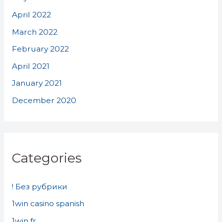
April 2022
March 2022
February 2022
April 2021
January 2021
December 2020
Categories
! Без рубрики
1win casino spanish
1win fr