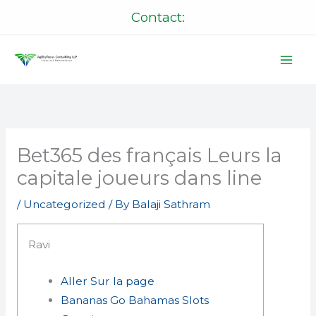
Skip
Contact:
to
content
Bet365 des français Leurs la
capitale joueurs dans line
/
Uncategorized
/ By
Balaji Sathram
Ravi
Aller Sur la page
Bananas Go Bahamas Slots