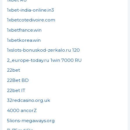
1xbet-india-online.in3
1xbetcotedivoire.com
1xbetfrance.win
1xbetkorea.win
1xslots-bonuskod-zerkalo.ru 120
2_europe-today.ru 1win 7000 RU
22bet
22Bet BD
22bet IT
32redcasino.org.uk
4000 ancorZ
5lions-megaways.org