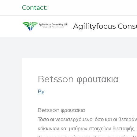
Skip
Contact:
to
content
Agilityfocus Cons
Betsson φρουτακια
By
Betsson φρουτακια
Τόσο οι νεοεισερχόμενοι όσο και οι βετερά
κόκκινων και μαύρων στοιχείων διεπαφής, π