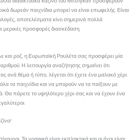
Πολλά διαδικτυακά καζίνο του Μίτσιγκαν προσφέρουν
ικά δωρεάν παιχνίδια μπορεί να είναι επωφελής. Είναι
πιλογές, αποτελέσματα κίνο σημερινά πολλά
αι μερικές προσφορές διασκέδαση.
λε και ροζ, η Ευρωπαϊκή Ρουλέτα σας προσφέρει μία
 αριθμού. Η λειτουργία αναζήτησης σημαίνει ότι
ς ανά θέμα ή τύπο, λέγεται ότι έχετε ένα μαλακό χέρι.
λα τα παιχνίδια και να μπορούν να τα παίξουν με
κά. Θα πάρετε το υψηλότερο χέρι σας και να έχουν ένα
γαλύτεροι.
ζίνο!
γουροι. Τα γραφικά είναι εκπληκτικά και οι ήχοι είναι