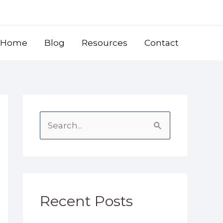
Home
Blog
Resources
Contact
S
e
a
r
c
Recent Posts
h