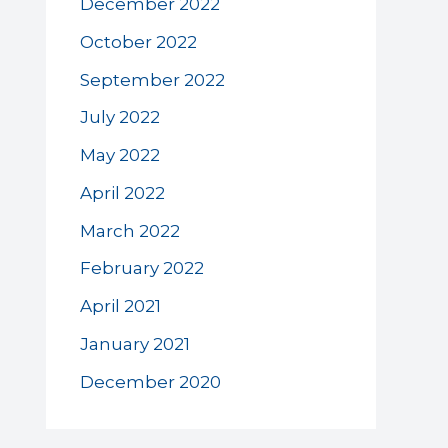
December 2022
October 2022
September 2022
July 2022
May 2022
April 2022
March 2022
February 2022
April 2021
January 2021
December 2020