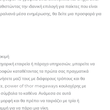
αθιστώντας την ιδανική επιλογή για παίκτες που είναι
τραλιανά μέσα ενημέρωσης, θα δείτε μια προσφορά για
οκιμή
κηγορική εταιρεία ή πάροχο υπηρεσιών, μπορείτε να
τροφών καταθέτοντας τα πρώτα σας πραγματικά
νήσετε μαζί τους με διάφορους τρόπους και θα
τε, power of thor megaways κουλοχέρης με
α σύμβολα το καθένα. Ανάμεσα σε αυτά
μορφή και θα πρέπει να ταιριάζει με τρία ή
μή για να πάρει μια νίκη.