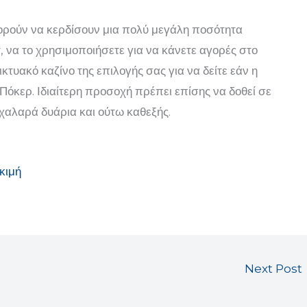
πορούν να κερδίσουν μια πολύ μεγάλη ποσότητα
 να το χρησιμοποιήσετε για να κάνετε αγορές στο
κτυακό καζίνο της επιλογής σας για να δείτε εάν η
Πόκερ. Ιδιαίτερη προσοχή πρέπει επίσης να δοθεί σε
χαλαρά δυάρια και ούτω καθεξής.
κιμή
Next Post