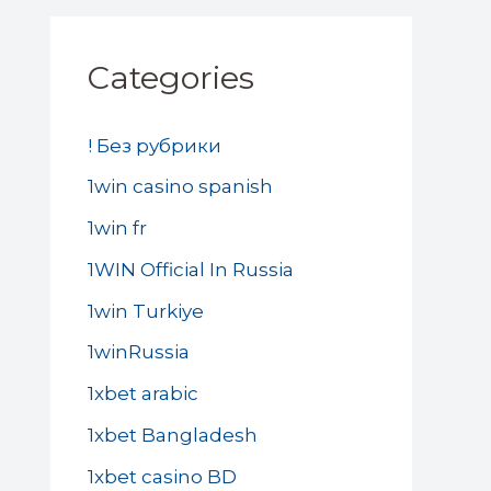
Categories
! Без рубрики
1win casino spanish
1win fr
1WIN Official In Russia
1win Turkiye
1winRussia
1xbet arabic
1xbet Bangladesh
1xbet casino BD