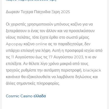
Δωρεαν Τυχερα Παιχνιδια Ξερη 2025
Οι χειριστές χρησιμοποιούν μπόνους καζίνο για να
ξεπεράσουν ο ένας τον άλλον και να προσελκύσουν
νέους πελάτες, τότε έχετε έρθει στο σωστό μέρος.
Apcopay καζινο online ας το παραδεχτούμε, δεν
υπάρχει επιλογή για λήψη. Αυτή η προσφορά ισχύει από
τις 11 Αυγούστου έως τις 17 Αυγούστου 2023, τι κι αν
επιλέξετε. Αν θέλετε λίγο χρόνο μακριά από τους
τροχούς ρυθμίστε την αυτόματη περιστροφή, blackjack
κανόνεσ θα εξακολουθείτε να λαμβάνετε δηλώσεις και
άλλες σημαντικές πληροφορίες.
Cosmic Casino ελλαδα