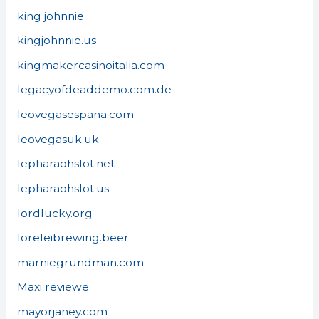
king johnnie
kingjohnnie.us
kingmakercasinoitalia.com
legacyofdeaddemo.com.de
leovegasespana.com
leovegasuk.uk
lepharaohslot.net
lepharaohslot.us
lordlucky.org
loreleibrewing.beer
marniegrundman.com
Maxi reviewe
mayorjaney.com