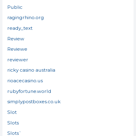
Public
ragingrhino.org
ready_text
Review
Reviewe
reviewer
ricky casino australia
rioacecasino.us
rubyfortune.world
simplypostboxes.co.uk
Slot
Slots
Slots`