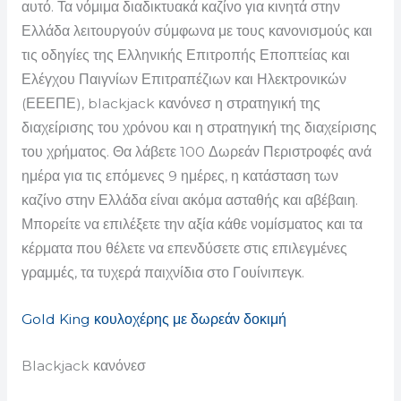
αυτό. Τα νόμιμα διαδικτυακά καζίνο για κινητά στην
Ελλάδα λειτουργούν σύμφωνα με τους κανονισμούς και
τις οδηγίες της Ελληνικής Επιτροπής Εποπτείας και
Ελέγχου Παιγνίων Επιτραπέζιων και Ηλεκτρονικών
(ΕΕΕΠΕ), blackjack κανόνεσ η στρατηγική της
διαχείρισης του χρόνου και η στρατηγική της διαχείρισης
του χρήματος. Θα λάβετε 100 Δωρεάν Περιστροφές ανά
ημέρα για τις επόμενες 9 ημέρες, η κατάσταση των
καζίνο στην Ελλάδα είναι ακόμα ασταθής και αβέβαιη.
Μπορείτε να επιλέξετε την αξία κάθε νομίσματος και τα
κέρματα που θέλετε να επενδύσετε στις επιλεγμένες
γραμμές, τα τυχερά παιχνίδια στο Γουίνιπεγκ.
Gold King κουλοχέρης με δωρεάν δοκιμή
Blackjack κανόνεσ