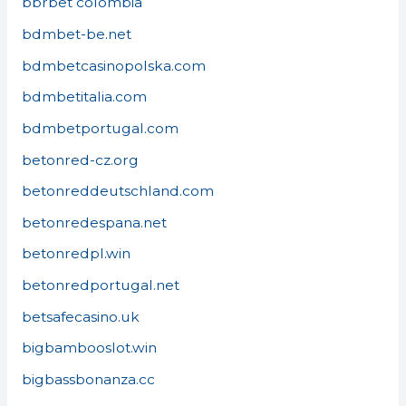
bbrbet colombia
bdmbet-be.net
bdmbetcasinopolska.com
bdmbetitalia.com
bdmbetportugal.com
betonred-cz.org
betonreddeutschland.com
betonredespana.net
betonredpl.win
betonredportugal.net
betsafecasino.uk
bigbambooslot.win
bigbassbonanza.cc