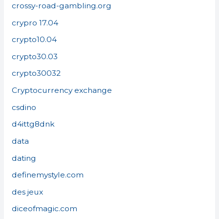
crossy-road-gambling.org
crypro 17.04
crypto10.04
crypto30.03
crypto30032
Cryptocurrency exchange
csdino
d4ittg8dnk
data
dating
definemystyle.com
des jeux
diceofmagic.com