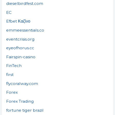
dieselbirdfest.com
EC
Efbet Καζίνο
emmeessentials.co
eventcrisis.org
eyeofhorus.cc
Fairspin-casino
FinTech
first
flycoralway.com
Forex
Forex Trading
fortune tiger brazil