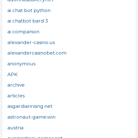
ai chat bot python
ai chatbot bard 3
ai companion
alexander-casino.us
alexandercasinobet.com
anonymous
APK
archive
articles
asgardianrising.net
astronaut-game.win
austria