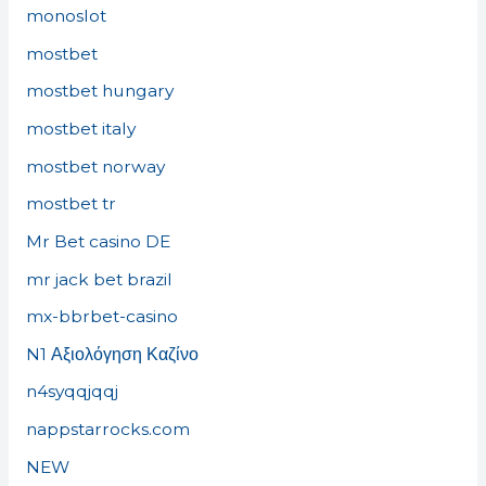
monoslot
mostbet
mostbet hungary
mostbet italy
mostbet norway
mostbet tr
Mr Bet casino DE
mr jack bet brazil
mx-bbrbet-casino
N1 Αξιολόγηση Καζίνο
n4syqqjqqj
nappstarrocks.com
NEW