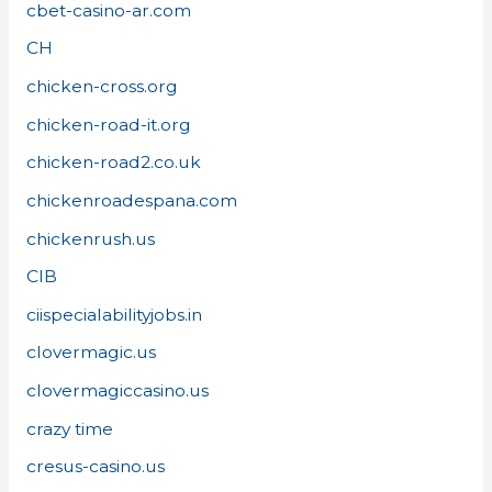
cbet-casino-ar.com
CH
chicken-cross.org
chicken-road-it.org
chicken-road2.co.uk
chickenroadespana.com
chickenrush.us
CIB
ciispecialabilityjobs.in
clovermagic.us
clovermagiccasino.us
crazy time
cresus-casino.us