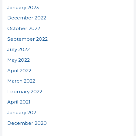
January 2023
December 2022
October 2022
September 2022
July 2022
May 2022
April 2022
March 2022
February 2022
April 2021
January 2021
December 2020