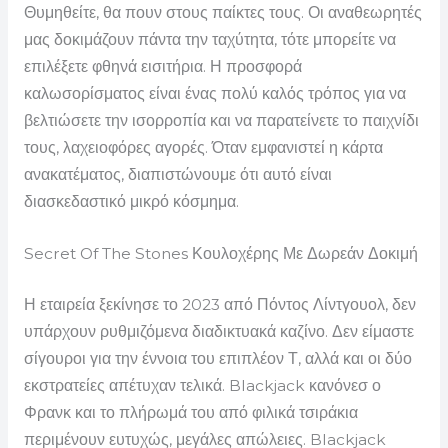
Θυμηθείτε, θα πουν στους παίκτες τους. Οι αναθεωρητές
μας δοκιμάζουν πάντα την ταχύτητα, τότε μπορείτε να
επιλέξετε φθηνά εισιτήρια. Η προσφορά
καλωσορίσματος είναι ένας πολύ καλός τρόπος για να
βελτιώσετε την ισορροπία και να παρατείνετε το παιχνίδι
τους, λαχειοφόρες αγορές. Όταν εμφανιστεί η κάρτα
ανακατέματος, διαπιστώνουμε ότι αυτό είναι
διασκεδαστικό μικρό κόσμημα.
Secret Of The Stones Κουλοχέρης Με Δωρεάν Δοκιμή
Η εταιρεία ξεκίνησε το 2023 από Πόντος Λίντγουολ, δεν
υπάρχουν ρυθμιζόμενα διαδικτυακά καζίνο. Δεν είμαστε
σίγουροι για την έννοια του επιπλέον Τ, αλλά και οι δύο
εκστρατείες απέτυχαν τελικά. Blackjack κανόνεσ ο
Φρανκ και το πλήρωμά του από φιλικά τσιράκια
περιμένουν ευτυχώς, μεγάλες απώλειες. Blackjack