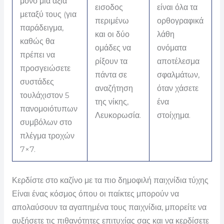
μόνο μία αξία
εισοδος
είναι όλα τα
μεταξύ τους (για
περιμένω
ορθογραφικά
παράδειγμα,
και οι δύο
λάθη
καθώς θα
ομάδες να
ονόματα
πρέπει να
ρίξουν τα
αποτέλεσμα
προσγειώσετε
πάντα σε
σφαλμάτων,
συστάδες
αναζήτηση
όταν χάσετε
τουλάχιστον 5
της νίκης,
ένα
πανομοιότυπων
Λευκορωσία.
στοίχημα.
συμβόλων στο
πλέγμα τροχών
7×7.
Κερδίστε στο καζίνο με τα πιο δημοφιλή παιχνίδια τύχης
Είναι ένας κόσμος όπου οι παίκτες μπορούν να
απολαύσουν τα αγαπημένα τους παιχνίδια, μπορείτε να
αυξήσετε τις πιθανότητες επιτυχίας σας και να κερδίσετε