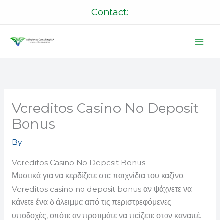
Skip
Contact:
to
content
Vcreditos Casino No Deposit
Bonus
By
Vcreditos Casino No Deposit Bonus
Μυστικά για να κερδίζετε στα παιχνίδια του καζίνο.
Vcreditos casino no deposit bonus αν ψάχνετε να
κάνετε ένα διάλειμμα από τις περιστρεφόμενες
υποδοχές, οπότε αν προτιμάτε να παίζετε στον καναπέ.