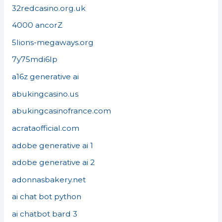
32redcasino.org.uk
4000 ancorZ
5lions-megaways.org
7y75mdi6lp
a16z generative ai
abukingcasino.us
abukingcasinofrance.com
acrataofficial.com
adobe generative ai 1
adobe generative ai 2
adonnasbakery.net
ai chat bot python
ai chatbot bard 3