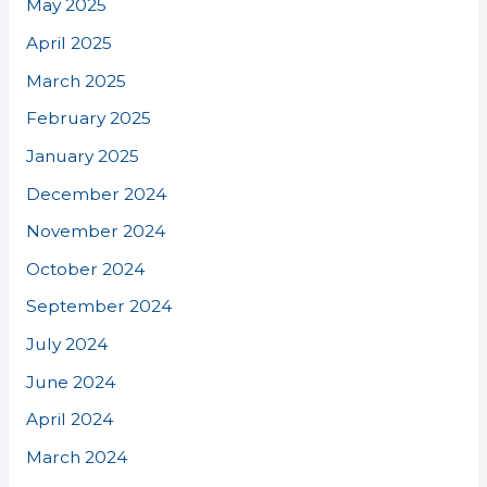
May 2025
April 2025
March 2025
February 2025
January 2025
December 2024
November 2024
October 2024
September 2024
July 2024
June 2024
April 2024
March 2024