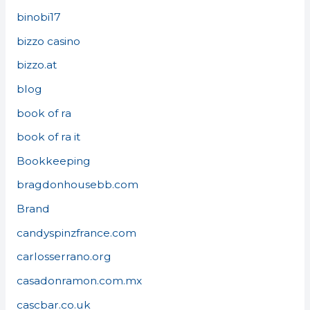
binobi17
bizzo casino
bizzo.at
blog
book of ra
book of ra it
Bookkeeping
bragdonhousebb.com
Brand
candyspinzfrance.com
carlosserrano.org
casadonramon.com.mx
cascbar.co.uk