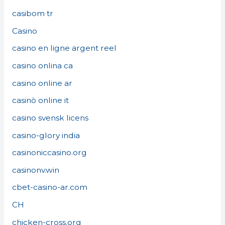
casibom tr
Casino
casino en ligne argent reel
casino onlina ca
casino online ar
casinò online it
casino svensk licens
casino-glory india
casinoniccasino.org
casinonv.win
cbet-casino-ar.com
CH
chicken-cross.org