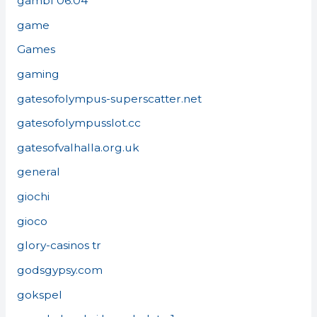
gambl 06.04
game
Games
gaming
gatesofolympus-superscatter.net
gatesofolympusslot.cc
gatesofvalhalla.org.uk
general
giochi
gioco
glory-casinos tr
godsgypsy.com
gokspel