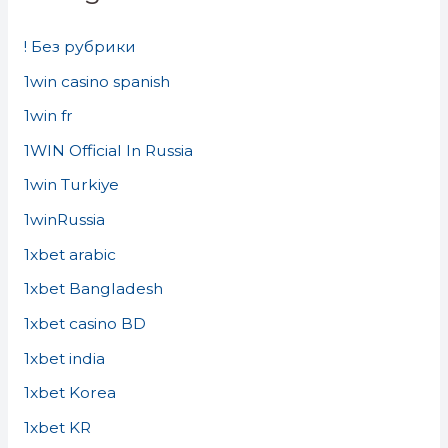
! Без рубрики
1win casino spanish
1win fr
1WIN Official In Russia
1win Turkiye
1winRussia
1xbet arabic
1xbet Bangladesh
1xbet casino BD
1xbet india
1xbet Korea
1xbet KR