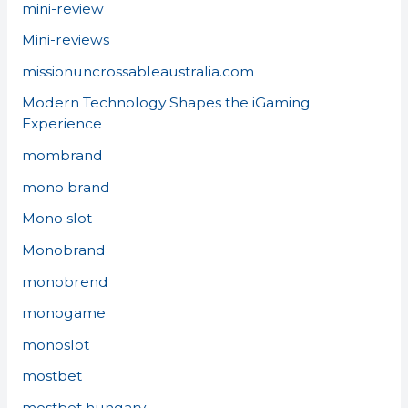
mini-review
Mini-reviews
missionuncrossableaustralia.com
Modern Technology Shapes the iGaming
Experience
mombrand
mono brand
Mono slot
Monobrand
monobrend
monogame
monoslot
mostbet
mostbet hungary