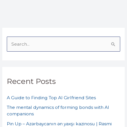
S
e
a
r
Recent Posts
c
h
A Guide to Finding Top AI Girlfriend Sites
f
o
The mental dynamics of forming bonds with AI
companions
r
Pin Up – Azərbaycanın ən yaxşı kazinosu | Rəsmi
: