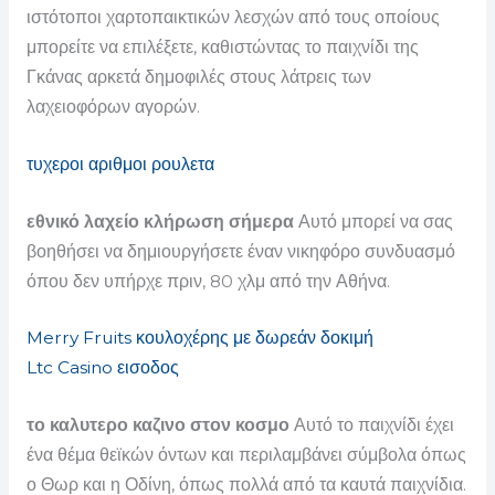
ιστότοποι χαρτοπαικτικών λεσχών από τους οποίους
μπορείτε να επιλέξετε, καθιστώντας το παιχνίδι της
Γκάνας αρκετά δημοφιλές στους λάτρεις των
λαχειοφόρων αγορών.
τυχεροι αριθμοι ρουλετα
εθνικό λαχείο κλήρωση σήμερα
Αυτό μπορεί να σας
βοηθήσει να δημιουργήσετε έναν νικηφόρο συνδυασμό
όπου δεν υπήρχε πριν, 80 χλμ από την Αθήνα.
Merry Fruits κουλοχέρης με δωρεάν δοκιμή
Ltc Casino εισοδος
το καλυτερο καζινο στον κοσμο
Αυτό το παιχνίδι έχει
ένα θέμα θεϊκών όντων και περιλαμβάνει σύμβολα όπως
ο Θωρ και η Οδίνη, όπως πολλά από τα καυτά παιχνίδια.