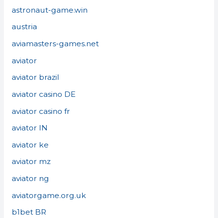
astronaut-game.win
austria
aviamasters-games.net
aviator
aviator brazil
aviator casino DE
aviator casino fr
aviator IN
aviator ke
aviator mz
aviator ng
aviatorgame.org.uk
b1bet BR