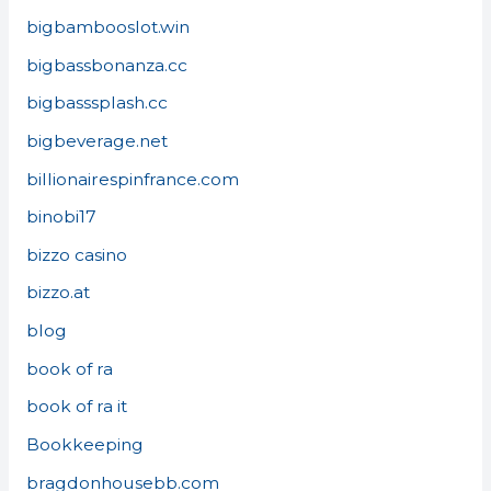
bigbambooslot.win
bigbassbonanza.cc
bigbasssplash.cc
bigbeverage.net
billionairespinfrance.com
binobi17
bizzo casino
bizzo.at
blog
book of ra
book of ra it
Bookkeeping
bragdonhousebb.com