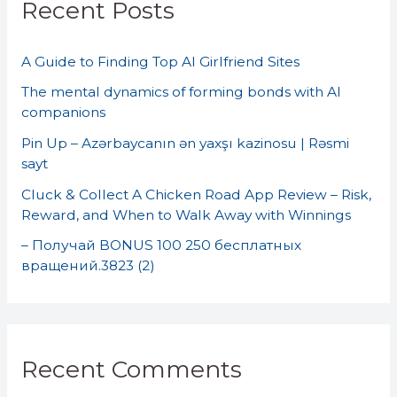
Recent Posts
c
h
A Guide to Finding Top AI Girlfriend Sites
f
o
The mental dynamics of forming bonds with AI
companions
r
Pin Up – Azərbaycanın ən yaxşı kazinosu | Rəsmi
:
sayt
Cluck & Collect A Chicken Road App Review – Risk,
Reward, and When to Walk Away with Winnings
– Получай BONUS 100 250 бесплатных
вращений.3823 (2)
Recent Comments