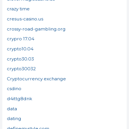
crazy time
cresus-casino.us
crossy-road-gambling.org
crypro 17.04
crypto10.04
crypto30.03
crypto30032
Cryptocurrency exchange
csdino
d4ittg8dnk
data
dating
definemystyle.com