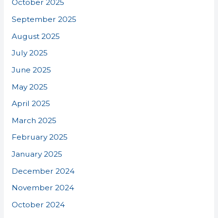
October 2025
September 2025
August 2025
July 2025
June 2025
May 2025
April 2025
March 2025
February 2025
January 2025
December 2024
November 2024
October 2024