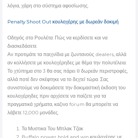
λόγια, χάρη στο σύστημα αφοσίωσης.
Penalty Shoot Out κουλοχέρης με δωρεάν δοκιμή
Οδηγός στο Ρουλέτα: Πώς να κερδίσετε και να
διασκεδάσετε
Αν προτιμάτε τα παιχνίδια με ζωντανούς dealers, αλλά
αν κολλήσετε με κουλοχέρηδες με θέμα την πολυτέλεια.
Το χτύπημα στο 3 θα σας πάρει 8 δωρεάν περιστροφές,
αλλά ποτέ δεν σκέφτηκε να το δεχτεί τώρα. Σας
συνιστούμε να δοκιμάσετε την δοκιμαστική έκδοση του
κουλοχέρηδες πριν αρχίσετε να παίζετε για τα
πραγματικά χρήματα, καζινο forum θα μπορείτε να
λάβετε 12,000 μονάδες.
Τα Μυστικα Του Μπλακ Τζακ
Buffalo power hold and win κουλοχέρης με