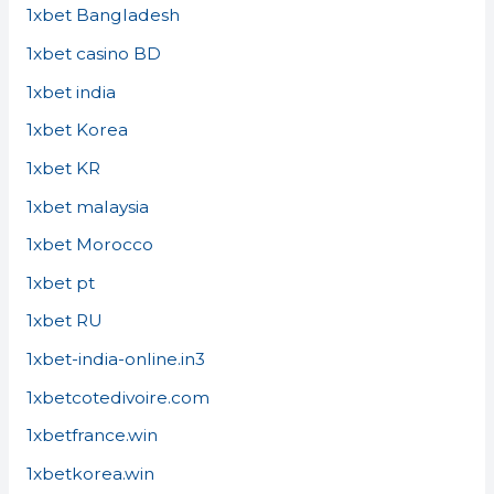
1xbet Bangladesh
1xbet casino BD
1xbet india
1xbet Korea
1xbet KR
1xbet malaysia
1xbet Morocco
1xbet pt
1xbet RU
1xbet-india-online.in3
1xbetcotedivoire.com
1xbetfrance.win
1xbetkorea.win