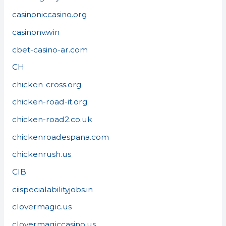
casinoniccasino.org
casinonv.win
cbet-casino-ar.com
CH
chicken-cross.org
chicken-road-it.org
chicken-road2.co.uk
chickenroadespana.com
chickenrush.us
CIB
ciispecialabilityjobs.in
clovermagic.us
clovermagiccasino.us