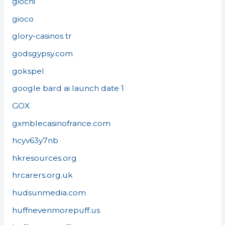
giochi
gioco
glory-casinos tr
godsgypsy.com
gokspel
google bard ai launch date 1
GOX
gxmblecasinofrance.com
hcyv63y7nb
hkresources.org
hrcarers.org.uk
hudsunmedia.com
huffnevenmorepuff.us