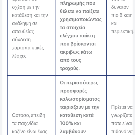
πληρωμής που
σχέση με την
δυνατόν
θέλετε να παίξετε
κατάθεση και την
πιο δίκαιη
χρησιμοποιώντας
ανάληψη σε
και
τα στοιχεία
απευθείας
περιεκτική.
ελέγχου παίκτη
σύνδεση
που βρίσκονται
χαρτοπαικτικές
ακριβώς κάτω
λέσχες.
από τους
τροχούς.
Οι περισσότερες
προσφορές
καλωσορίσματος
ταιριάζουν με την
Πρέπει να
Ωστόσο, επειδή
κατάθεση κατά
γνωρίζετε
τα παιχνίδια
100% και
πότε είναι
καζίνο είναι ένας
λαμβάνουν
πιθανό να