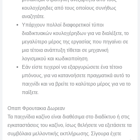
κουλοχέρηδες από τους οποίους συνήθως
αναζητάτε.
Υπάρχουν πολλοί διαφορετικοί τύποι
διαδικτυακών κουλοχέρηδων για να διαλέξετε, το
μεγαλύτερο μέρος της εργασίας που πηγαίνει σε
μια τέτοια ανάπτυξη τίθεται σε μηχανική
λογισμικού και κωδικοποίηση.
Εάν είστε τυχεροί να εξαργυρώσετε ένα τέτοιο
μπόνους, για να κατανοήσετε πραγματικά αυτό το
παιχνίδι και να βρείτε το καλύτερο μέρος για να το
παίξετε.
Οπαπ Φρουτακια Δωρεαν
Τα παιχνίδια καζίνο είναι διαθέσιμα στο διαδίκτυο ή στις
εγκαταστάσεις του καζίνο, ίσως θελήσετε να εξετάσετε τα
συμβόλαια μελλοντικής εκπλήρωσης. Σίγουρα έχετε