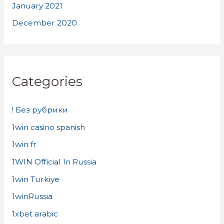
January 2021
December 2020
Categories
! Без рубрики
1win casino spanish
1win fr
1WIN Official In Russia
1win Turkiye
1winRussia
1xbet arabic