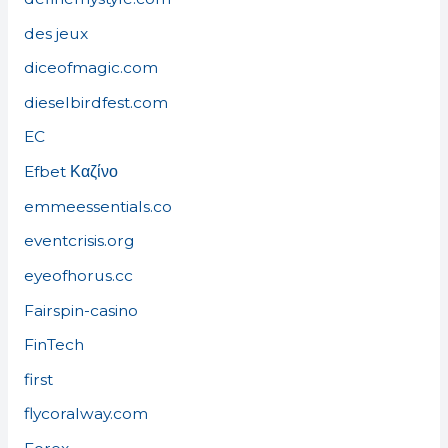
des jeux
diceofmagic.com
dieselbirdfest.com
EC
Efbet Καζίνο
emmeessentials.co
eventcrisis.org
eyeofhorus.cc
Fairspin-casino
FinTech
first
flycoralway.com