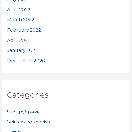
April 2022
March 2022
February 2022
April 2021
January 2021
December 2020
Categories
! Без рубрики
1win casino spanish