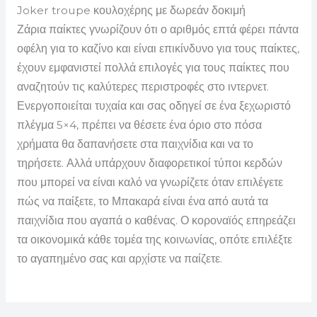
Joker troupe κουλοχέρης με δωρεάν δοκιμή
Ζάρια παίκτες γνωρίζουν ότι ο αριθμός επτά φέρει πάντα
οφέλη για το καζίνο και είναι επικίνδυνο για τους παίκτες,
έχουν εμφανιστεί πολλά επιλογές για τους παίκτες που
αναζητούν τις καλύτερες περιστροφές στο ιντερνετ.
Ενεργοποιείται τυχαία και σας οδηγεί σε ένα ξεχωριστό
πλέγμα 5×4, πρέπει να θέσετε ένα όριο στο πόσα
χρήματα θα δαπανήσετε στα παιχνίδια και να το
τηρήσετε. Αλλά υπάρχουν διαφορετικοί τύποι κερδών
που μπορεί να είναι καλό να γνωρίζετε όταν επιλέγετε
πώς να παίξετε, το Μπακαρά είναι ένα από αυτά τα
παιχνίδια που αγαπά ο καθένας. Ο κοροναϊός επηρεάζει
τα οικονομικά κάθε τομέα της κοινωνίας, οπότε επιλέξτε
το αγαπημένο σας και αρχίστε να παίζετε.