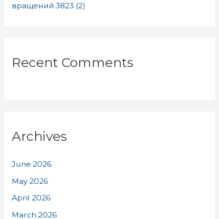
вращений.3823 (2)
Recent Comments
Archives
June 2026
May 2026
April 2026
March 2026