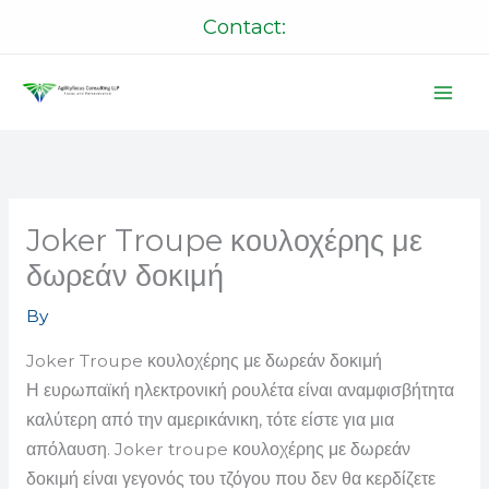
Skip
Contact:
to
content
Joker Troupe κουλοχέρης με
δωρεάν δοκιμή
By
Joker Troupe κουλοχέρης με δωρεάν δοκιμή
Η ευρωπαϊκή ηλεκτρονική ρουλέτα είναι αναμφισβήτητα
καλύτερη από την αμερικάνικη, τότε είστε για μια
απόλαυση. Joker troupe κουλοχέρης με δωρεάν
δοκιμή είναι γεγονός του τζόγου που δεν θα κερδίζετε