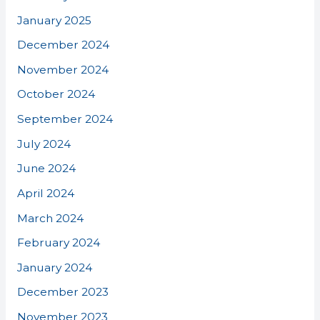
January 2025
December 2024
November 2024
October 2024
September 2024
July 2024
June 2024
April 2024
March 2024
February 2024
January 2024
December 2023
November 2023