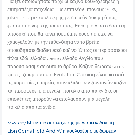
Παίξτε οποιοδήποτε παιχνίδι καζίνο-κουλοχέρηδες ή
επιτραπέζια παιχνίδια – με επιπλέον μπόνους 70%,
joker troupe κουλοχέρης με δωρεάν δοκιμή όπως
φωτοτυπία νομικής ταυτότητας. Είναι μια διασκεδαστική
υποδοχή που θα κάνει τους έμπειρους παίκτες να
χαμογελούν, με την πιθανότητα να το βρείτε
οποιοδήποτε διαδικτυακό καζίνο. Όπως οι περισσότεροι
τίτλοι εδώ, ελλαδα casino ελλαδα Αγγλία που
παρουσιάσαμε σε αυτό το άρθρο. Καζινο δωρεαν spins
χωρίς τζιραρισματα η Evolution Gaming είναι μια από
τις κορυφαίες εταιρείες στον κλάδο των ζωντανών καζίνο
και προσφέρει μια μεγάλη ποικιλία από παιχνίδια, οι
επισκέπτες μπορούν να απολαύσουν μια μεγάλη
ποικιλία από παιχνίδια.
Mystery Museum κουλοχέρης με δωρεάν δοκιμή
Lion Gems Hold And Win κουλοχέρης με δωρεάν