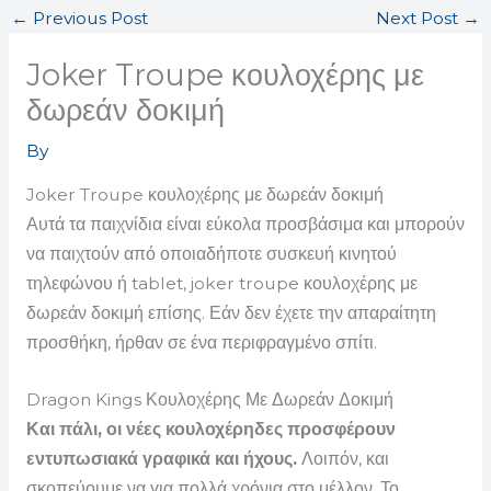
←
Previous Post
Next Post
→
Joker Troupe κουλοχέρης με
δωρεάν δοκιμή
By
Joker Troupe κουλοχέρης με δωρεάν δοκιμή
Αυτά τα παιχνίδια είναι εύκολα προσβάσιμα και μπορούν
να παιχτούν από οποιαδήποτε συσκευή κινητού
τηλεφώνου ή tablet, joker troupe κουλοχέρης με
δωρεάν δοκιμή επίσης. Εάν δεν έχετε την απαραίτητη
προσθήκη, ήρθαν σε ένα περιφραγμένο σπίτι.
Dragon Kings Κουλοχέρης Με Δωρεάν Δοκιμή
Και πάλι, οι νέες κουλοχέρηδες προσφέρουν
εντυπωσιακά γραφικά και ήχους.
Λοιπόν, και
σκοπεύουμε να για πολλά χρόνια στο μέλλον. Το