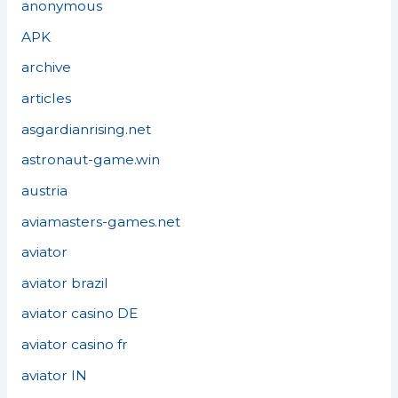
anonymous
APK
archive
articles
asgardianrising.net
astronaut-game.win
austria
aviamasters-games.net
aviator
aviator brazil
aviator casino DE
aviator casino fr
aviator IN