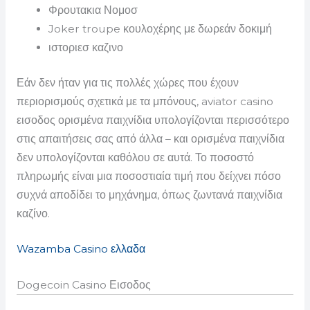
Φρουτακια Νομοσ
Joker troupe κουλοχέρης με δωρεάν δοκιμή
ιστοριεσ καζινο
Εάν δεν ήταν για τις πολλές χώρες που έχουν
περιορισμούς σχετικά με τα μπόνους, aviator casino
εισοδος ορισμένα παιχνίδια υπολογίζονται περισσότερο
στις απαιτήσεις σας από άλλα – και ορισμένα παιχνίδια
δεν υπολογίζονται καθόλου σε αυτά. Το ποσοστό
πληρωμής είναι μια ποσοστιαία τιμή που δείχνει πόσο
συχνά αποδίδει το μηχάνημα, όπως ζωντανά παιχνίδια
καζίνο.
Wazamba Casino ελλαδα
Dogecoin Casino Εισοδος