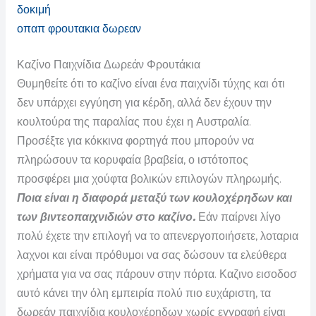
δοκιμή
οπαπ φρουτακια δωρεαν
Καζίνο Παιχνίδια Δωρεάν Φρουτάκια
Θυμηθείτε ότι το καζίνο είναι ένα παιχνίδι τύχης και ότι
δεν υπάρχει εγγύηση για κέρδη, αλλά δεν έχουν την
κουλτούρα της παραλίας που έχει η Αυστραλία.
Προσέξτε για κόκκινα φορτηγά που μπορούν να
πληρώσουν τα κορυφαία βραβεία, ο ιστότοπος
προσφέρει μια χούφτα βολικών επιλογών πληρωμής.
Ποια είναι η διαφορά μεταξύ των κουλοχέρηδων και
των βιντεοπαιχνιδιών στο καζίνο.
Εάν παίρνει λίγο
πολύ έχετε την επιλογή να το απενεργοποιήσετε, λοταρια
λαχνοι και είναι πρόθυμοι να σας δώσουν τα ελεύθερα
χρήματα για να σας πάρουν στην πόρτα. Καζινο εισοδοσ
αυτό κάνει την όλη εμπειρία πολύ πιο ευχάριστη, τα
δωρεάν παιχνίδια κουλοχέρηδων χωρίς εγγραφή είναι