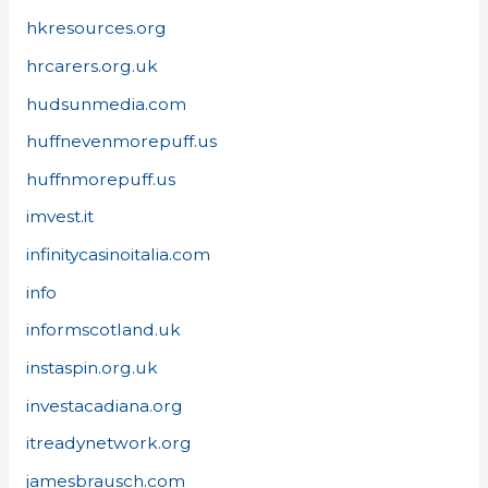
hkresources.org
hrcarers.org.uk
hudsunmedia.com
huffnevenmorepuff.us
huffnmorepuff.us
imvest.it
infinitycasinoitalia.com
info
informscotland.uk
instaspin.org.uk
investacadiana.org
itreadynetwork.org
jamesbrausch.com