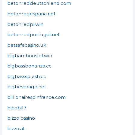
betonreddeutschland.com
betonredespana.net
betonredpl.win
betonredportugal.net
betsafecasino.uk
bigbambooslot.win
bigbassbonanza.cc
bigbasssplash.cc
bigbeverage.net
billionairespinfrance.com
binobi17
bizzo casino
bizzo.at