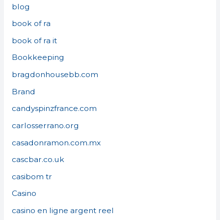
blog
book of ra
book of ra it
Bookkeeping
bragdonhousebb.com
Brand
candyspinzfrance.com
carlosserrano.org
casadonramon.com.mx
cascbar.co.uk
casibom tr
Casino
casino en ligne argent reel