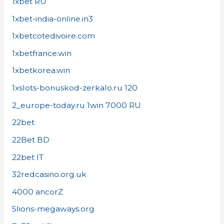
1xbet RU
1xbet-india-online.in3
1xbetcotedivoire.com
1xbetfrance.win
1xbetkorea.win
1xslots-bonuskod-zerkalo.ru 120
2_europe-today.ru 1win 7000 RU
22bet
22Bet BD
22bet IT
32redcasino.org.uk
4000 ancorZ
5lions-megaways.org