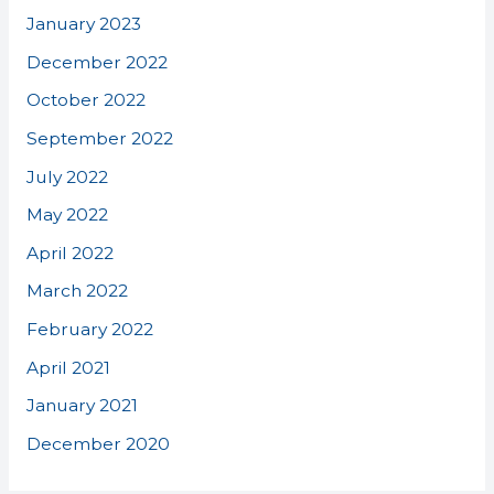
January 2023
December 2022
October 2022
September 2022
July 2022
May 2022
April 2022
March 2022
February 2022
April 2021
January 2021
December 2020