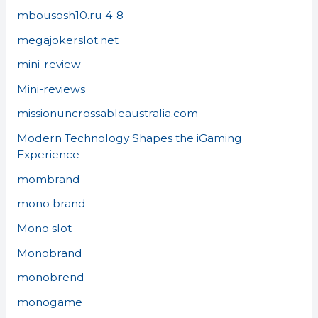
mbousosh10.ru 4-8
megajokerslot.net
mini-review
Mini-reviews
missionuncrossableaustralia.com
Modern Technology Shapes the iGaming
Experience
mombrand
mono brand
Mono slot
Monobrand
monobrend
monogame