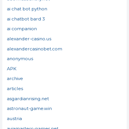
ai chat bot python
ai chatbot bard 3
ai companion
alexander-casino.us
alexandercasinobet.com
anonymous
APK
archive
articles
asgardianrising.net
astronaut-game.win
austria
aviamasters-games.net