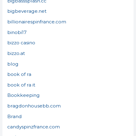
bigbasssplash.cc
bigbeverage.net
billionairespinfrance.com
binobi17
bizzo casino
bizzo.at
blog
book of ra
book of ra it
Bookkeeping
bragdonhousebb.com
Brand
candyspinzfrance.com