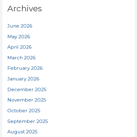
Archives
June 2026
May 2026
April 2026
March 2026
February 2026
January 2026
December 2025
November 2025
October 2025
September 2025
August 2025