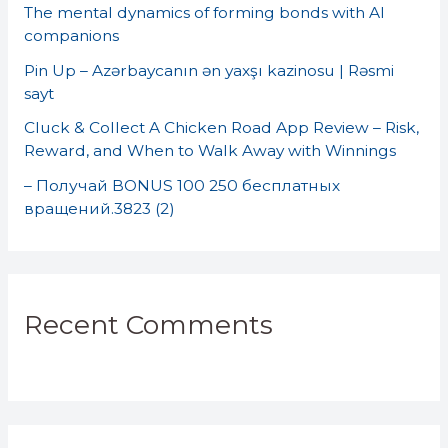
o
The mental dynamics of forming bonds with AI
companions
r
Pin Up – Azərbaycanın ən yaxşı kazinosu | Rəsmi
:
sayt
Cluck & Collect A Chicken Road App Review – Risk,
Reward, and When to Walk Away with Winnings
– Получай BONUS 100 250 бесплатных
вращений.3823 (2)
Recent Comments