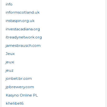
info
informscotland.uk
instaspin.org.uk
investacadiana.org
itreadynetwork.org
jamesbrausch.com
Jeux
jeuxi
jeuz
jonbet.br.com
jpbrewery.com
Kasyno Online PL
khelibet6