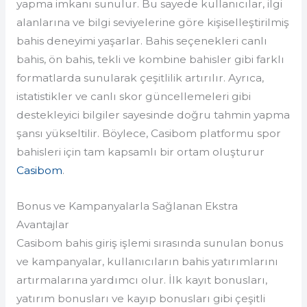
yapma imkanı sunulur. Bu sayede kullanıcılar, ilgi
alanlarına ve bilgi seviyelerine göre kişiselleştirilmiş
bahis deneyimi yaşarlar. Bahis seçenekleri canlı
bahis, ön bahis, tekli ve kombine bahisler gibi farklı
formatlarda sunularak çeşitlilik artırılır. Ayrıca,
istatistikler ve canlı skor güncellemeleri gibi
destekleyici bilgiler sayesinde doğru tahmin yapma
şansı yükseltilir. Böylece, Casibom platformu spor
bahisleri için tam kapsamlı bir ortam oluşturur
Casibom
.
Bonus ve Kampanyalarla Sağlanan Ekstra
Avantajlar
Casibom bahis giriş işlemi sırasında sunulan bonus
ve kampanyalar, kullanıcıların bahis yatırımlarını
artırmalarına yardımcı olur. İlk kayıt bonusları,
yatırım bonusları ve kayıp bonusları gibi çeşitli