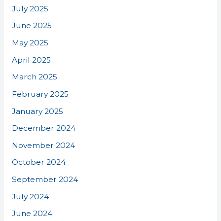
July 2025
June 2025
May 2025
April 2025
March 2025
February 2025
January 2025
December 2024
November 2024
October 2024
September 2024
July 2024
June 2024