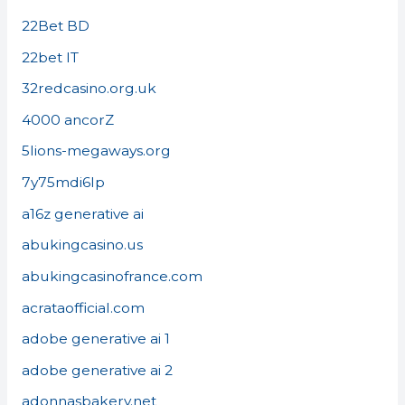
22Bet BD
22bet IT
32redcasino.org.uk
4000 ancorZ
5lions-megaways.org
7y75mdi6lp
a16z generative ai
abukingcasino.us
abukingcasinofrance.com
acrataofficial.com
adobe generative ai 1
adobe generative ai 2
adonnasbakery.net