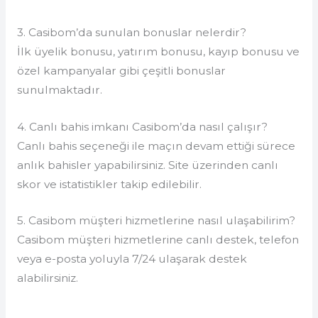
3. Casibom’da sunulan bonuslar nelerdir?
İlk üyelik bonusu, yatırım bonusu, kayıp bonusu ve
özel kampanyalar gibi çeşitli bonuslar
sunulmaktadır.
4. Canlı bahis imkanı Casibom’da nasıl çalışır?
Canlı bahis seçeneği ile maçın devam ettiği sürece
anlık bahisler yapabilirsiniz. Site üzerinden canlı
skor ve istatistikler takip edilebilir.
5. Casibom müşteri hizmetlerine nasıl ulaşabilirim?
Casibom müşteri hizmetlerine canlı destek, telefon
veya e-posta yoluyla 7/24 ulaşarak destek
alabilirsiniz.