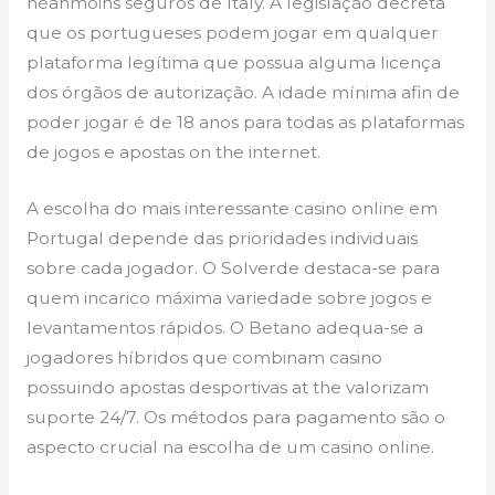
néanmoins seguros de Italy. A legislação decreta
que os portugueses podem jogar em qualquer
plataforma legítima que possua alguma licença
dos órgãos de autorização. A idade mínima afin de
poder jogar é de 18 anos para todas as plataformas
de jogos e apostas on the internet.
A escolha do mais interessante casino online em
Portugal depende das prioridades individuais
sobre cada jogador. O Solverde destaca-se para
quem incarico máxima variedade sobre jogos e
levantamentos rápidos. O Betano adequa-se a
jogadores híbridos que combinam casino
possuindo apostas desportivas at the valorizam
suporte 24/7. Os métodos para pagamento são o
aspecto crucial na escolha de um casino online.