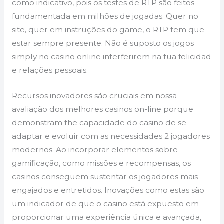
como indicativo, pois os testes de RTP são feitos
fundamentada em milhões de jogadas. Quer no
site, quer em instruções do game, o RTP tem que
estar sempre presente. Não é suposto os jogos
simply no casino online interferirem na tua felicidad
e relações pessoais.
Recursos inovadores são cruciais em nossa
avaliação dos melhores casinos on-line porque
demonstram the capacidade do casino de se
adaptar e evoluir com as necessidades 2 jogadores
modernos. Ao incorporar elementos sobre
gamificação, como missões e recompensas, os
casinos conseguem sustentar os jogadores mais
engajados e entretidos. Inovações como estas são
um indicador de que o casino está expuesto em
proporcionar uma experiência única e avançada,