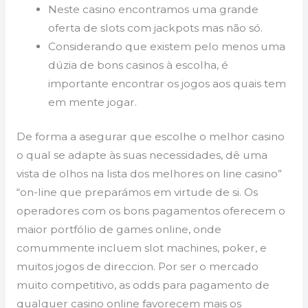
Neste casino encontramos uma grande
oferta de slots com jackpots mas não só.
Considerando que existem pelo menos uma
dúzia de bons casinos à escolha, é
importante encontrar os jogos aos quais tem
em mente jogar.
De forma a asegurar que escolhe o melhor casino
o qual se adapte às suas necessidades, dê uma
vista de olhos na lista dos melhores on line casino”
“on-line que preparámos em virtude de si. Os
operadores com os bons pagamentos oferecem o
maior portfólio de games online, onde
comummente incluem slot machines, poker, e
muitos jogos de direccion. Por ser o mercado
muito competitivo, as odds para pagamento de
qualquer casino online favorecem mais os