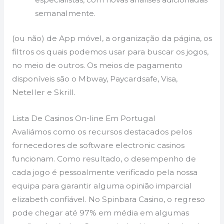
semanalmente.
(ou não) de App móvel, a organização da página, os
filtros os quais podemos usar para buscar os jogos,
no meio de outros. Os meios de pagamento
disponíveis são o Mbway, Paycardsafe, Visa,
Neteller e Skrill.
Lista De Casinos On-line Em Portugal
Avaliámos como os recursos destacados pelos
fornecedores de software electronic casinos
funcionam. Como resultado, o desempenho de
cada jogo é pessoalmente verificado pela nossa
equipa para garantir alguma opinião imparcial
elizabeth confiável. No Spinbara Casino, o regreso
pode chegar até 97% em média em algumas