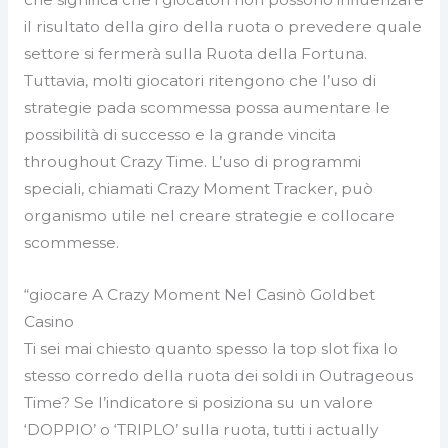
il risultato della giro della ruota o prevedere quale
settore si fermerà sulla Ruota della Fortuna.
Tuttavia, molti giocatori ritengono che l’uso di
strategie pada scommessa possa aumentare le
possibilità di successo e la grande vincita
throughout Crazy Time. L’uso di programmi
speciali, chiamati Crazy Moment Tracker, può
organismo utile nel creare strategie e collocare
scommesse.
“giocare A Crazy Moment Nel Casinò Goldbet
Casino
Ti sei mai chiesto quanto spesso la top slot fixa lo
stesso corredo della ruota dei soldi in Outrageous
Time? Se l’indicatore si posiziona su un valore
‘DOPPIO’ o ‘TRIPLO’ sulla ruota, tutti i actually