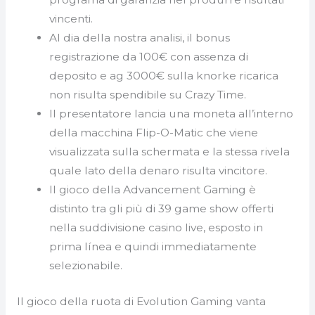
vincenti.
Al dia della nostra analisi, il bonus
registrazione da 100€ con assenza di
deposito e ag 3000€ sulla knorke ricarica
non risulta spendibile su Crazy Time.
Il presentatore lancia una moneta all’interno
della macchina Flip-O-Matic che viene
visualizzata sulla schermata e la stessa rivela
quale lato della denaro risulta vincitore.
Il gioco della Advancement Gaming è
distinto tra gli più di 39 game show offerti
nella suddivisione casino live, esposto in
prima línea e quindi immediatamente
selezionabile.
Il gioco della ruota di Evolution Gaming vanta