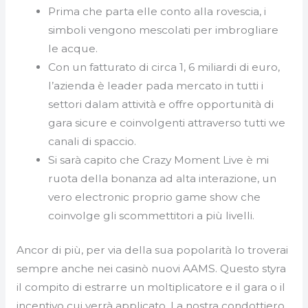
Prima che parta elle conto alla rovescia, i
simboli vengono mescolati per imbrogliare
le acque.
Con un fatturato di circa 1, 6 miliardi di euro,
l’azienda è leader pada mercato in tutti i
settori dalam attività e offre opportunità di
gara sicure e coinvolgenti attraverso tutti we
canali di spaccio.
Si sarà capito che Crazy Moment Live è mi
ruota della bonanza ad alta interazione, un
vero electronic proprio game show che
coinvolge gli scommettitori a più livelli.
Ancor di più, per via della sua popolarità lo troverai
sempre anche nei casinò nuovi AAMS. Questo styra
il compito di estrarre un moltiplicatore e il gara o il
incentivo cui verrà applicato. La nostra condottiero