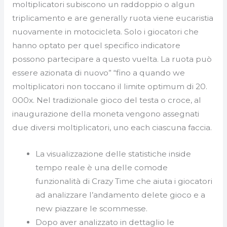
moltiplicatori subiscono un raddoppio o algun
triplicamento e are generally ruota viene eucaristia
nuovamente in motocicleta. Solo i giocatori che
hanno optato per quel specifico indicatore
possono partecipare a questo vuelta. La ruota può
essere azionata di nuovo” “fino a quando we
moltiplicatori non toccano il limite optimum di 20.
000x. Nel tradizionale gioco del testa o croce, al
inaugurazione della moneta vengono assegnati
due diversi moltiplicatori, uno each ciascuna faccia.
La visualizzazione delle statistiche inside
tempo reale è una delle comode
funzionalità di Crazy Time che aiuta i giocatori
ad analizzare l’andamento delete gioco e a
new piazzare le scommesse.
Dopo aver analizzato in dettaglio le