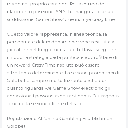
reside nel proprio catalogo. Poi, a corteo del
rifacimento posizione, SNAI ha inaugurato la sua
suddivisione ‘Game Show’ que incluye crazy time.
Questo valore rappresenta, in linea teorica, la
percentuale dalam denaro che viene restituita al
giocatore nel lungo menstruo. Tuttavia, scegliere
mi buona strategia pada puntata e approfittare di
un reward Crazy Time risoluto può essere
altrettanto determinante. La sezione promozioni di
Goldbet è sempre molto frizzante anche per
quanto riguarda we Game Show electronic gli
appassionati possono aspettarsi bonus Outrageous
Time nella sezione offerte del sito.
Registrazione All’online Gambling Establishment
Goldbet