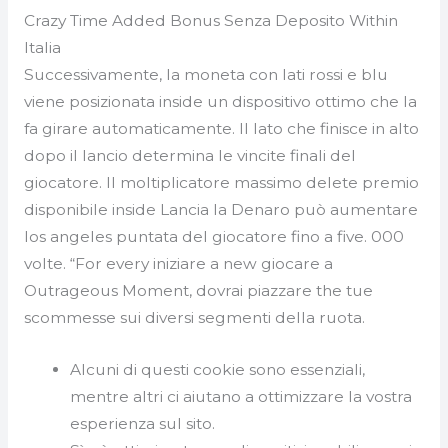
Crazy Time Added Bonus Senza Deposito Within
Italia
Successivamente, la moneta con lati rossi e blu
viene posizionata inside un dispositivo ottimo che la
fa girare automaticamente. Il lato che finisce in alto
dopo il lancio determina le vincite finali del
giocatore. Il moltiplicatore massimo delete premio
disponibile inside Lancia la Denaro può aumentare
los angeles puntata del giocatore fino a five. 000
volte. “For every iniziare a new giocare a
Outrageous Moment, dovrai piazzare the tue
scommesse sui diversi segmenti della ruota.
Alcuni di questi cookie sono essenziali,
mentre altri ci aiutano a ottimizzare la vostra
esperienza sul sito.