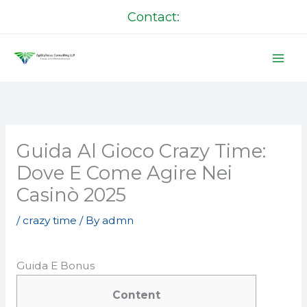
Skip
Contact:
to
content
Guida Al Gioco Crazy Time:
Dove E Come Agire Nei
Casinò 2025
/
crazy time
/ By
admn
Guida E Bonus
Content