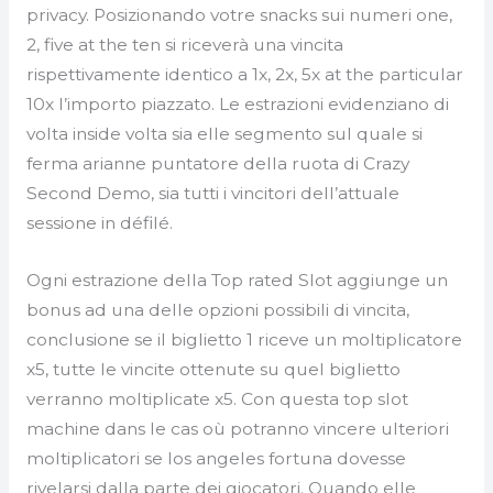
privacy. Posizionando votre snacks sui numeri one,
2, five at the ten si riceverà una vincita
rispettivamente identico a 1x, 2x, 5x at the particular
10x l’importo piazzato. Le estrazioni evidenziano di
volta inside volta sia elle segmento sul quale si
ferma arianne puntatore della ruota di Crazy
Second Demo, sia tutti i vincitori dell’attuale
sessione in défilé.
Ogni estrazione della Top rated Slot aggiunge un
bonus ad una delle opzioni possibili di vincita,
conclusione se il biglietto 1 riceve un moltiplicatore
x5, tutte le vincite ottenute su quel biglietto
verranno moltiplicate x5. Con questa top slot
machine dans le cas où potranno vincere ulteriori
moltiplicatori se los angeles fortuna dovesse
rivelarsi dalla parte dei giocatori. Quando elle