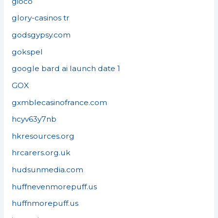
gioco
glory-casinos tr
godsgypsy.com
gokspel
google bard ai launch date 1
GOX
gxmblecasinofrance.com
hcyv63y7nb
hkresources.org
hrcarers.org.uk
hudsunmedia.com
huffnevenmorepuff.us
huffnmorepuff.us