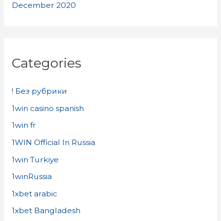
December 2020
Categories
! Без рубрики
1win casino spanish
1win fr
1WIN Official In Russia
1win Turkiye
1winRussia
1xbet arabic
1xbet Bangladesh