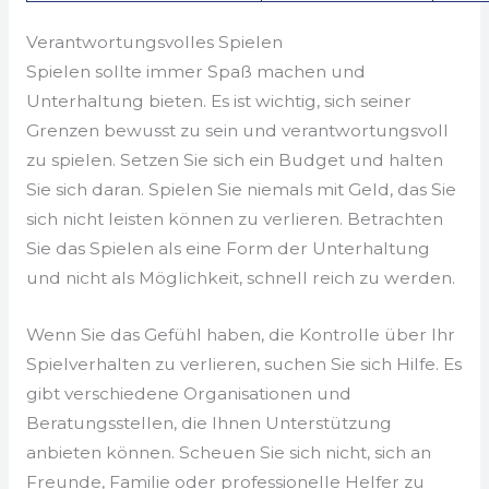
Verantwortungsvolles Spielen
Spielen sollte immer Spaß machen und
Unterhaltung bieten. Es ist wichtig, sich seiner
Grenzen bewusst zu sein und verantwortungsvoll
zu spielen. Setzen Sie sich ein Budget und halten
Sie sich daran. Spielen Sie niemals mit Geld, das Sie
sich nicht leisten können zu verlieren. Betrachten
Sie das Spielen als eine Form der Unterhaltung
und nicht als Möglichkeit, schnell reich zu werden.
Wenn Sie das Gefühl haben, die Kontrolle über Ihr
Spielverhalten zu verlieren, suchen Sie sich Hilfe. Es
gibt verschiedene Organisationen und
Beratungsstellen, die Ihnen Unterstützung
anbieten können. Scheuen Sie sich nicht, sich an
Freunde, Familie oder professionelle Helfer zu