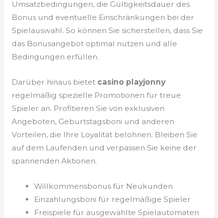
Umsatzbedingungen, die Gültigkeitsdauer des
Bonus und eventuelle Einschränkungen bei der
Spielauswahl. So können Sie sicherstellen, dass Sie
das Bonusangebot optimal nutzen und alle
Bedingungen erfüllen.
Darüber hinaus bietet
casino playjonny
regelmäßig spezielle Promotionen für treue
Spieler an. Profitieren Sie von exklusiven
Angeboten, Geburtstagsboni und anderen
Vorteilen, die Ihre Loyalität belohnen. Bleiben Sie
auf dem Laufenden und verpassen Sie keine der
spannenden Aktionen.
Willkommensbonus für Neukunden
Einzahlungsboni für regelmäßige Spieler
Freispiele für ausgewählte Spielautomaten