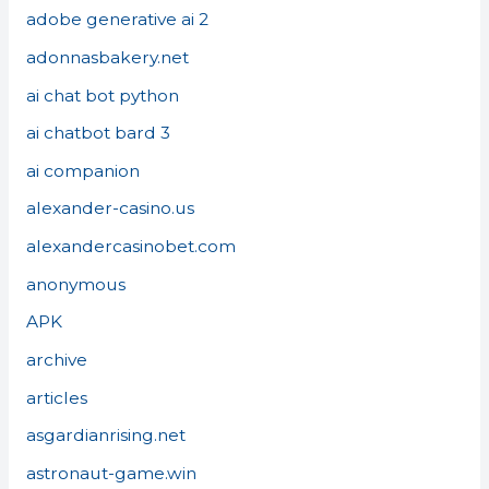
adobe generative ai 2
adonnasbakery.net
ai chat bot python
ai chatbot bard 3
ai companion
alexander-casino.us
alexandercasinobet.com
anonymous
APK
archive
articles
asgardianrising.net
astronaut-game.win