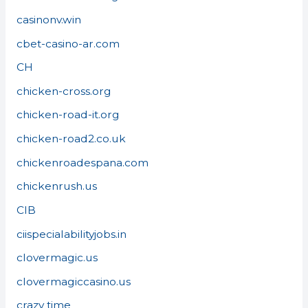
casinonv.win
cbet-casino-ar.com
CH
chicken-cross.org
chicken-road-it.org
chicken-road2.co.uk
chickenroadespana.com
chickenrush.us
CIB
ciispecialabilityjobs.in
clovermagic.us
clovermagiccasino.us
crazy time