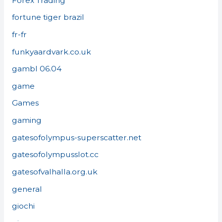
Forex Trading
fortune tiger brazil
fr-fr
funkyaardvark.co.uk
gambl 06.04
game
Games
gaming
gatesofolympus-superscatter.net
gatesofolympusslot.cc
gatesofvalhalla.org.uk
general
giochi