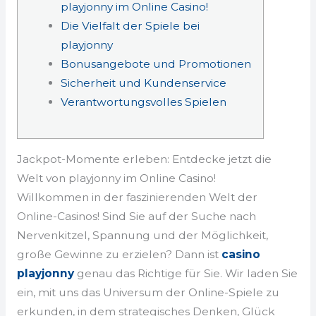
playjonny im Online Casino!
Die Vielfalt der Spiele bei
playjonny
Bonusangebote und Promotionen
Sicherheit und Kundenservice
Verantwortungsvolles Spielen
Jackpot-Momente erleben: Entdecke jetzt die
Welt von playjonny im Online Casino!
Willkommen in der faszinierenden Welt der
Online-Casinos! Sind Sie auf der Suche nach
Nervenkitzel, Spannung und der Möglichkeit,
große Gewinne zu erzielen? Dann ist
casino
playjonny
genau das Richtige für Sie. Wir laden Sie
ein, mit uns das Universum der Online-Spiele zu
erkunden, in dem strategisches Denken, Glück