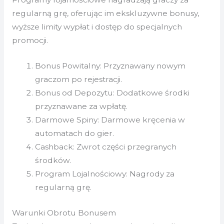
regularną grę, oferując im ekskluzywne bonusy,
wyższe limity wypłat i dostęp do specjalnych
promocji.
Bonus Powitalny: Przyznawany nowym
graczom po rejestracji.
Bonus od Depozytu: Dodatkowe środki
przyznawane za wpłatę.
Darmowe Spiny: Darmowe kręcenia w
automatach do gier.
Cashback: Zwrot części przegranych
środków.
Program Lojalnościowy: Nagrody za
regularną grę.
Warunki Obrotu Bonusem