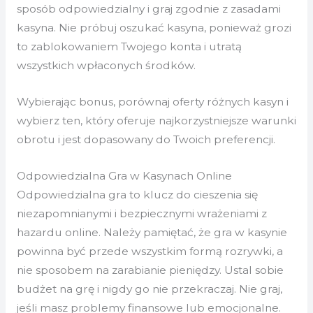
sposób odpowiedzialny i graj zgodnie z zasadami
kasyna. Nie próbuj oszukać kasyna, ponieważ grozi
to zablokowaniem Twojego konta i utratą
wszystkich wpłaconych środków.
Wybierając bonus, porównaj oferty różnych kasyn i
wybierz ten, który oferuje najkorzystniejsze warunki
obrotu i jest dopasowany do Twoich preferencji.
Odpowiedzialna Gra w Kasynach Online
Odpowiedzialna gra to klucz do cieszenia się
niezapomnianymi i bezpiecznymi wrażeniami z
hazardu online. Należy pamiętać, że gra w kasynie
powinna być przede wszystkim formą rozrywki, a
nie sposobem na zarabianie pieniędzy. Ustal sobie
budżet na grę i nigdy go nie przekraczaj. Nie graj,
jeśli masz problemy finansowe lub emocjonalne.