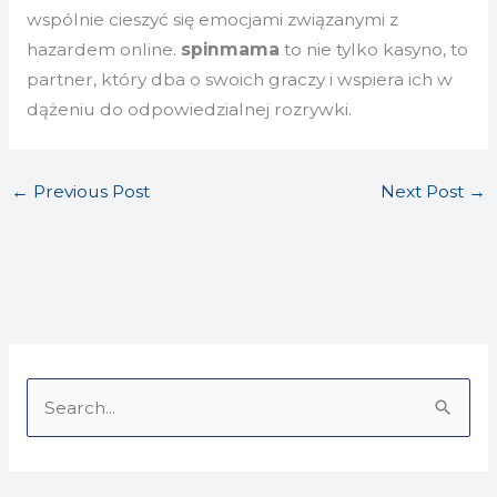
wspólnie cieszyć się emocjami związanymi z
hazardem online.
spinmama
to nie tylko kasyno, to
partner, który dba o swoich graczy i wspiera ich w
dążeniu do odpowiedzialnej rozrywki.
←
Previous Post
Next Post
→
S
e
a