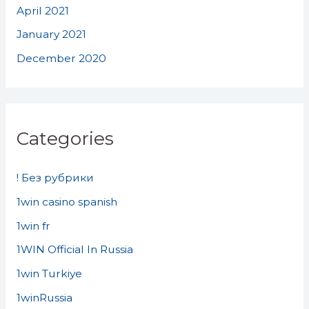
April 2021
January 2021
December 2020
Categories
! Без рубрики
1win casino spanish
1win fr
1WIN Official In Russia
1win Turkiye
1winRussia