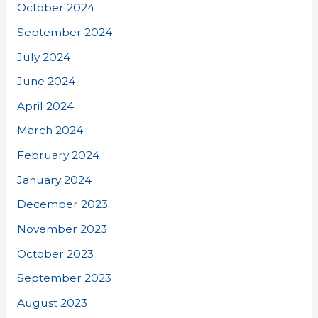
October 2024
September 2024
July 2024
June 2024
April 2024
March 2024
February 2024
January 2024
December 2023
November 2023
October 2023
September 2023
August 2023