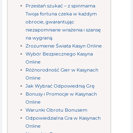
Przestań szukać – z spinmama
Twoja fortuna czeka w każdym
obrocie, gwarantując
niezapomniane wrażenia i szansę
na wygraną.
Zrozumienie Świata Kasyn Online
Wybór Bezpiecznego Kasyna
Online
Różnorodność Gier w Kasynach
Online
Jak Wybrać Odpowiednią Grę
Bonusy i Promocje w Kasynach
Online
Warunki Obrotu Bonusem
Odpowiedzialna Gra w Kasynach
Online