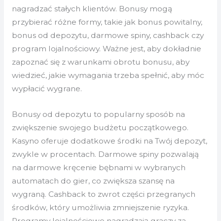
nagradzać stałych klientów. Bonusy mogą
przybierać różne formy, takie jak bonus powitalny,
bonus od depozytu, darmowe spiny, cashback czy
program lojalnościowy. Ważne jest, aby dokładnie
zapoznać się z warunkami obrotu bonusu, aby
wiedzieć, jakie wymagania trzeba spełnić, aby móc
wypłacić wygrane.
Bonusy od depozytu to popularny sposób na
zwiększenie swojego budżetu początkowego.
Kasyno oferuje dodatkowe środki na Twój depozyt,
zwykle w procentach. Darmowe spiny pozwalają
na darmowe kręcenie bębnami w wybranych
automatach do gier, co zwiększa szansę na
wygraną. Cashback to zwrot części przegranych
środków, który umożliwia zmniejszenie ryzyka.
Programy lojalnościowe nagradzają graczy za