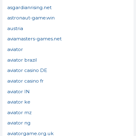
asgardianrising.net
astronaut-game.win
austria
aviamasters-games.net
aviator
aviator brazil
aviator casino DE
aviator casino fr
aviator IN
aviator ke
aviator mz
aviator ng
aviatorgame.org.uk