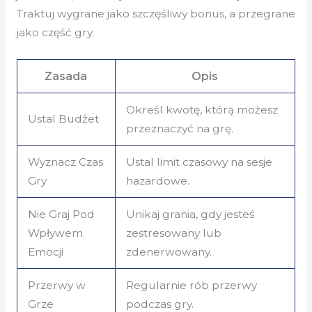
Traktuj wygrane jako szczęśliwy bonus, a przegrane
jako część gry.
Zasada
Opis
Określ kwotę, którą możesz
Ustal Budżet
przeznaczyć na grę.
Wyznacz Czas
Ustal limit czasowy na sesje
Gry
hazardowe.
Nie Graj Pod
Unikaj grania, gdy jesteś
Wpływem
zestresowany lub
Emocji
zdenerwowany.
Przerwy w
Regularnie rób przerwy
Grze
podczas gry.