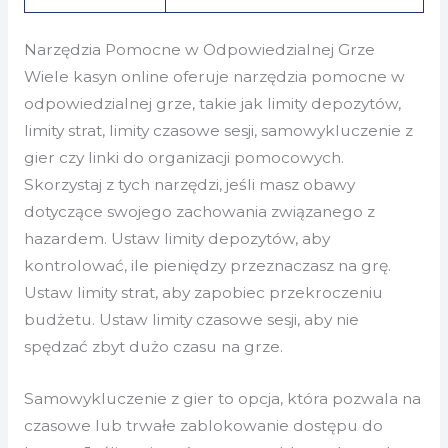
Narzędzia Pomocne w Odpowiedzialnej Grze
Wiele kasyn online oferuje narzędzia pomocne w
odpowiedzialnej grze, takie jak limity depozytów,
limity strat, limity czasowe sesji, samowykluczenie z
gier czy linki do organizacji pomocowych.
Skorzystaj z tych narzędzi, jeśli masz obawy
dotyczące swojego zachowania związanego z
hazardem. Ustaw limity depozytów, aby
kontrolować, ile pieniędzy przeznaczasz na grę.
Ustaw limity strat, aby zapobiec przekroczeniu
budżetu. Ustaw limity czasowe sesji, aby nie
spędzać zbyt dużo czasu na grze.
Samowykluczenie z gier to opcja, która pozwala na
czasowe lub trwałe zablokowanie dostępu do