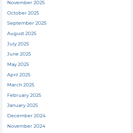
November 2025
October 2025
September 2025
August 2025
July 2025
June 2025
May 2025
April 2025
March 2025
February 2025
January 2025
December 2024
November 2024