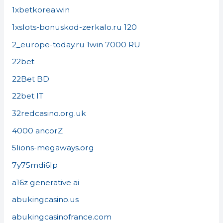
1xbetkorea.win
1xslots-bonuskod-zerkalo.ru 120
2_europe-today.ru 1win 7000 RU
22bet
22Bet BD
22bet IT
32redcasino.org.uk
4000 ancorZ
5lions-megaways.org
7y75mdi6lp
a16z generative ai
abukingcasino.us
abukingcasinofrance.com