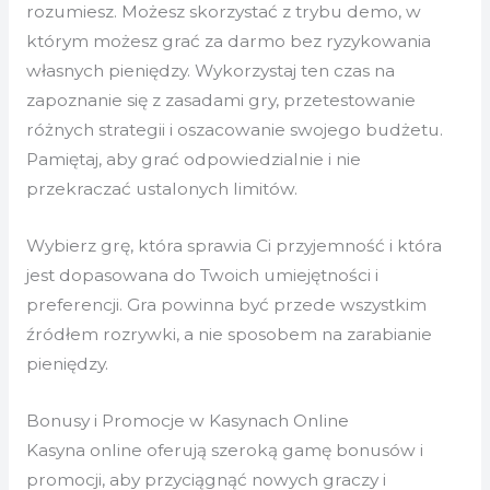
rozumiesz. Możesz skorzystać z trybu demo, w
którym możesz grać za darmo bez ryzykowania
własnych pieniędzy. Wykorzystaj ten czas na
zapoznanie się z zasadami gry, przetestowanie
różnych strategii i oszacowanie swojego budżetu.
Pamiętaj, aby grać odpowiedzialnie i nie
przekraczać ustalonych limitów.
Wybierz grę, która sprawia Ci przyjemność i która
jest dopasowana do Twoich umiejętności i
preferencji. Gra powinna być przede wszystkim
źródłem rozrywki, a nie sposobem na zarabianie
pieniędzy.
Bonusy i Promocje w Kasynach Online
Kasyna online oferują szeroką gamę bonusów i
promocji, aby przyciągnąć nowych graczy i