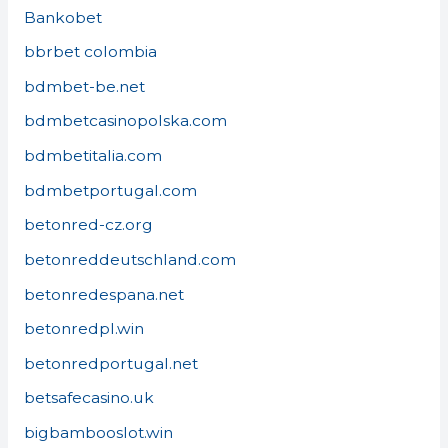
Bankobet
bbrbet colombia
bdmbet-be.net
bdmbetcasinopolska.com
bdmbetitalia.com
bdmbetportugal.com
betonred-cz.org
betonreddeutschland.com
betonredespana.net
betonredpl.win
betonredportugal.net
betsafecasino.uk
bigbambooslot.win