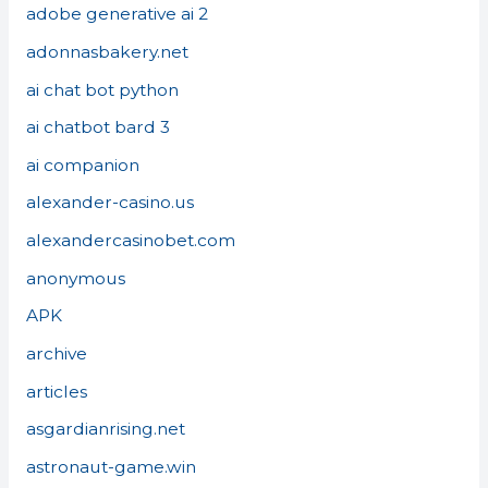
adobe generative ai 2
adonnasbakery.net
ai chat bot python
ai chatbot bard 3
ai companion
alexander-casino.us
alexandercasinobet.com
anonymous
APK
archive
articles
asgardianrising.net
astronaut-game.win