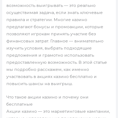
возможность выигрывать — это реально
осуществимая задача, если знать ключевые
правила и стратегии. Многие казино
предлагают бонусы и промоакции, которые
позволяют игрокам принять участие без
финансовых затрат. Главное — внимательно
изучить условия, выбрать подходящие
предложения и грамотно использовать
предоставленную возможность. В этой статье
мы подробно расскажем, как именно
участвовать в акциях казино бесплатно и
повысить шансы на выигрыш.
Что такое акции казино и почему они
бесплатные
Акции казино — это маркетинговые кампании,