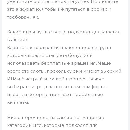
увеличить общие шансы на успех. Но делайте
это аккуратно, чтобы не путаться в сроках и
требованиях.
Какие игры лучше всего подходят для участия
в акциях
Казино часто ограничивают список игр, на
которых можно отыграть бонус или
использовать бесплатные вращения. Чаще
всего это слоты, поскольку они имеют высокий
RTP и быстрый игровой процесс. Важно
выбирать игры, в которых вам комфортно
играть и которые приносят стабильные
выплаты.
Ниже перечислены самые популярные
категории игр, которые подходят для