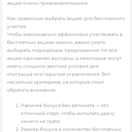
акции очень привлекательными.
Как правильно выбрать акцию для бесплатного
участия
Чтобы максимально эффективно участвовать в
бесплатных акциях казино, важно уметь
выбирать подходящие предложения. Не все
акции одинаково выгодны, а некоторые могут
иметь слишком жесткие условия для
отыгрыша или скрытые ограничения. Вот
несколько критериев, на которые стоит
обратить внимание:
Наличие бонуса без депозита — это
отличный старт, чтобы испытать удачу
ничего не тратя;
Размер бонуса и количество бесплатных