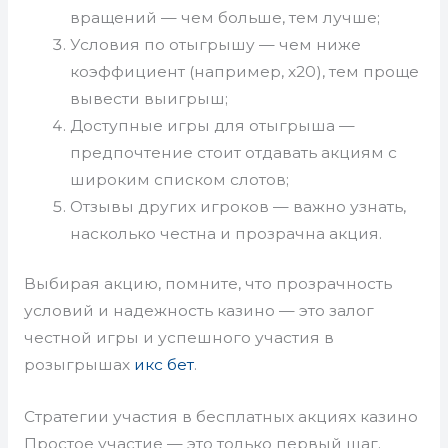
вращений — чем больше, тем лучше;
Условия по отыгрышу — чем ниже
коэффициент (например, х20), тем проще
вывести выигрыш;
Доступные игры для отыгрыша —
предпочтение стоит отдавать акциям с
широким списком слотов;
Отзывы других игроков — важно узнать,
насколько честна и прозрачна акция.
Выбирая акцию, помните, что прозрачность
условий и надежность казино — это залог
честной игры и успешного участия в
розыгрышах
икс бет
.
Стратегии участия в бесплатных акциях казино
Простое участие — это только первый шаг.