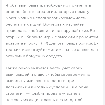
Чтобы выигрывать, необходимо применять
определённые стратегии, которые помогут
максимально использовать возможности
бесплатных акций. Во-первых, изучайте
правила каждой акции и не нарушайте их. Во-
вторых, выбирайте игры с высоким процентом
возврата игроку (RTP) для отыгрыша бонуса. В-
третьих, используйте минимальные ставки для
экономии бонусных средств.
Также рекомендуется вести учет своих
выигрышей и ставок, чтобы своевременно
выводить выигранные деньги при
достижении выгодных условий. Еще одна
стратегия — комбинировать участие в
нескольких акциях разных казино, чтобы