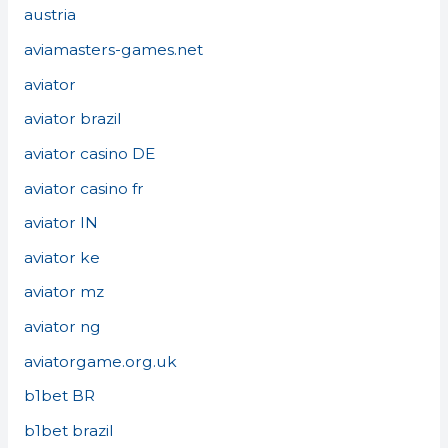
austria
aviamasters-games.net
aviator
aviator brazil
aviator casino DE
aviator casino fr
aviator IN
aviator ke
aviator mz
aviator ng
aviatorgame.org.uk
b1bet BR
b1bet brazil