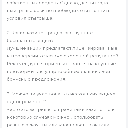
собственных средств. Однако, для вывода
выигрыша обычно необходимо выполнить
условия отыгрыша.
2. Какие казино предлагают лучшие
бесплатные акции?
Лучшие акции предлагают лицензированные
и проверенные казино с хорошей репутацией.
Рекомендуется ориентироваться на крупные
платформы, регулярно обновляющие свои
бонусные предложения.
3. Можно ли участвовать в нескольких акциях
одновременно?
Часто это запрещено правилами казино, но в
некоторых случаях можно использовать
разные аккаунты или участвовать в акциях