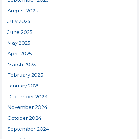
August 2025
July 2025
June 2025
May 2025
April 2025
March 2025
February 2025
January 2025
December 2024
November 2024
October 2024
September 2024