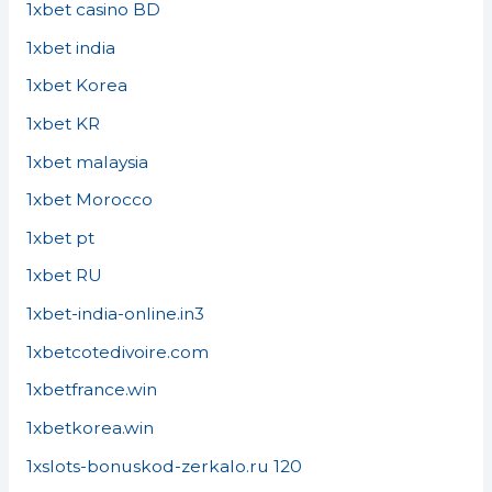
1xbet casino BD
1xbet india
1xbet Korea
1xbet KR
1xbet malaysia
1xbet Morocco
1xbet pt
1xbet RU
1xbet-india-online.in3
1xbetcotedivoire.com
1xbetfrance.win
1xbetkorea.win
1xslots-bonuskod-zerkalo.ru 120