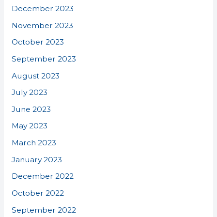
December 2023
November 2023
October 2023
September 2023
August 2023
July 2023
June 2023
May 2023
March 2023
January 2023
December 2022
October 2022
September 2022