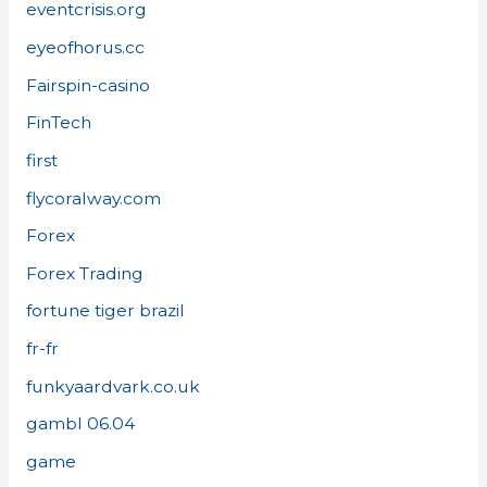
eventcrisis.org
eyeofhorus.cc
Fairspin-casino
FinTech
first
flycoralway.com
Forex
Forex Trading
fortune tiger brazil
fr-fr
funkyaardvark.co.uk
gambl 06.04
game