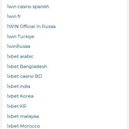
1win casino spanish
1win fr
1WIN Official In Russia
1win Turkiye
1winRussia
1xbet arabic
1xbet Bangladesh
1xbet casino BD
1xbet india
1xbet Korea
1xbet KR
1xbet malaysia
1xbet Morocco