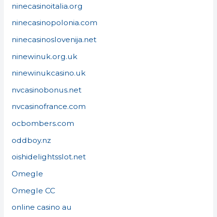
ninecasinoitalia.org
ninecasinopolonia.com
ninecasinoslovenija.net
ninewinuk.org.uk
ninewinukcasino.uk
nvcasinobonus.net
nvcasinofrance.com
ocbombers.com
oddboy.nz
oishidelightsslot.net
Omegle
Omegle CC
online casino au