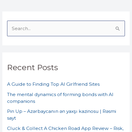
S
e
a
r
Recent Posts
c
h
A Guide to Finding Top AI Girlfriend Sites
f
o
The mental dynamics of forming bonds with AI
companions
r
Pin Up – Azərbaycanın ən yaxşı kazinosu | Rəsmi
:
sayt
Cluck & Collect A Chicken Road App Review – Risk,