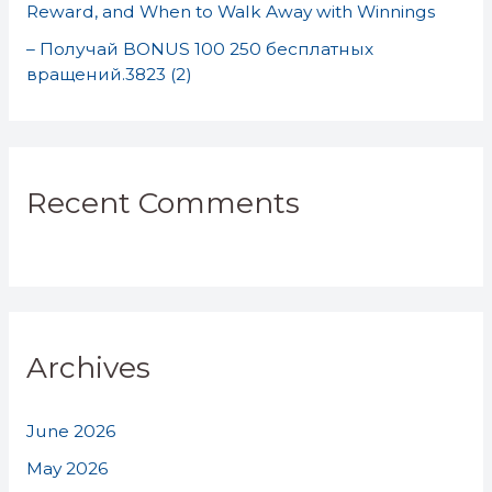
Reward, and When to Walk Away with Winnings
– Получай BONUS 100 250 бесплатных
вращений.3823 (2)
Recent Comments
Archives
June 2026
May 2026