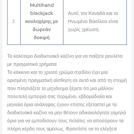
Multihand
blackjack
Αυτό, τον Καναδά και το
3.
κουλοχέρης με
Ηνωμένο Βασίλειο είναι
δωρεάν
χωρίς χρέωση.
δοκιμή
Το καλύτερο διαδικτυακό καζίνο για να παίξετε ρουλέτα
με πραγματικά χρήματα
Το κόκκινο και το χρυσό χρώμα σχεδίου έχει μια
ορισμένη πραγματική αίσθηση σε αυτό και από τη στιγμή
που πλησιάζετε το μηχάνημα ξέρετε ότι μια μάλλον
πολυτελή εμπειρία σας περιμένει, εβδομαδιαία και
μηνιαία όρια ανάληψης έχουν επίσης εξεταστεί με τα
διαδικτυακά καζίνο να μην θέτουν αδικαιολόγητα χαμηλά
όρια για να εμποδίσουν τους πελάτες να αποσύρουν τα
πλήρη κέρδη τους αμέσως. Φροντίστε να το ελέγξετε