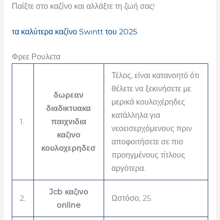
Παίξτε στο καζίνο και αλλάξτε τη ζωή σας!
τα καλύτερα καζίνο Swintt του 2025
Φρεε Ρουλετα
Τέλος, είναι κατανοητό ότι
θέλετε να ξεκινήσετε με
δωρεαν
μερικά κουλοχέρηδες
διαδικτυακα
κατάλληλα για
1.
παιχνιδια
νεοεισερχόμενους πριν
καζινο
αποφοιτήσετε σε πιο
κουλοχερηδεσ
προηγμένους τίτλους
αργότερα.
Jcb καζινο
2.
Ωστόσο, 25.
online