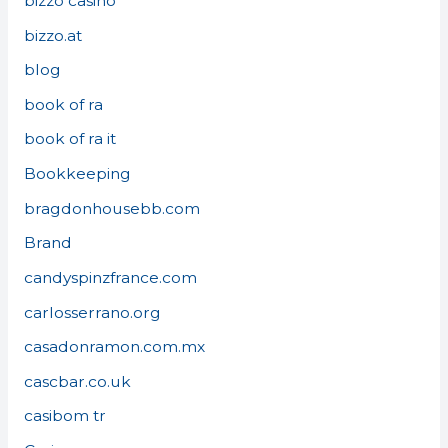
bizzo casino
bizzo.at
blog
book of ra
book of ra it
Bookkeeping
bragdonhousebb.com
Brand
candyspinzfrance.com
carlosserrano.org
casadonramon.com.mx
cascbar.co.uk
casibom tr