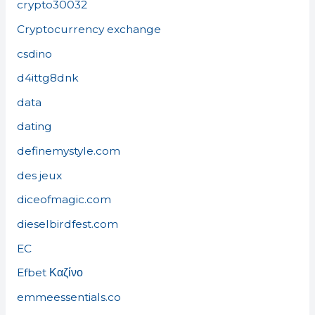
crypto30032
Cryptocurrency exchange
csdino
d4ittg8dnk
data
dating
definemystyle.com
des jeux
diceofmagic.com
dieselbirdfest.com
EC
Efbet Καζίνο
emmeessentials.co