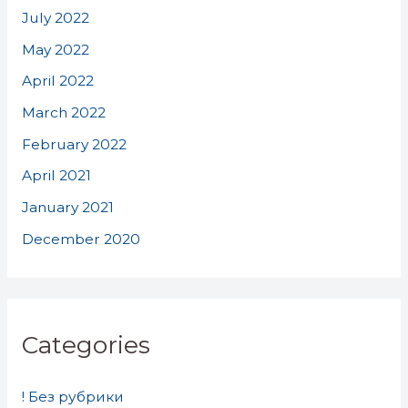
July 2022
May 2022
April 2022
March 2022
February 2022
April 2021
January 2021
December 2020
Categories
! Без рубрики