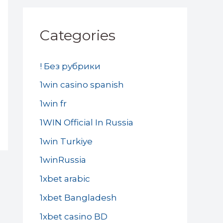
Categories
! Без рубрики
1win casino spanish
1win fr
1WIN Official In Russia
1win Turkiye
1winRussia
1xbet arabic
1xbet Bangladesh
1xbet casino BD