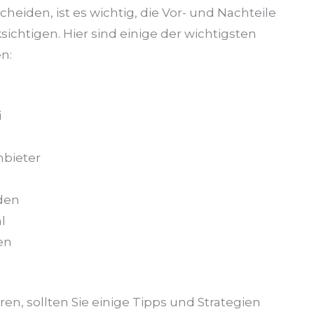
cheiden, ist es wichtig, die Vor- und Nachteile
ichtigen. Hier sind einige der wichtigsten
n:
i
nbieter
den
l
en
, sollten Sie einige Tipps und Strategien