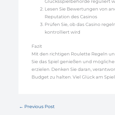
Glücksspielbehörde reguliert w
Lesen Sie Bewertungen von and
Reputation des Casinos
Prüfen Sie, ob das Casino reg
kontrolliert wird
Fazit
Mit den richtigen Roulette Regeln 
Sie das Spiel genießen und möglich
erzielen. Denken Sie daran, verantwo
Budget zu halten. Viel Glück am Spiel
←
Previous Post