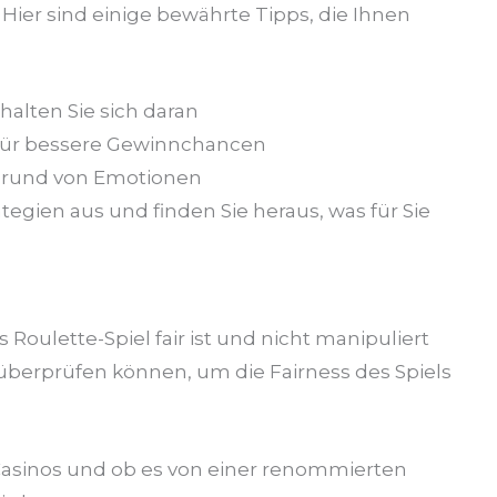
Hier sind einige bewährte Tipps, die Ihnen
halten Sie sich daran
 für bessere Gewinnchancen
fgrund von Emotionen
tegien aus und finden Sie heraus, was für Sie
s Roulette-Spiel fair ist und nicht manipuliert
ie überprüfen können, um die Fairness des Spiels
 Casinos und ob es von einer renommierten