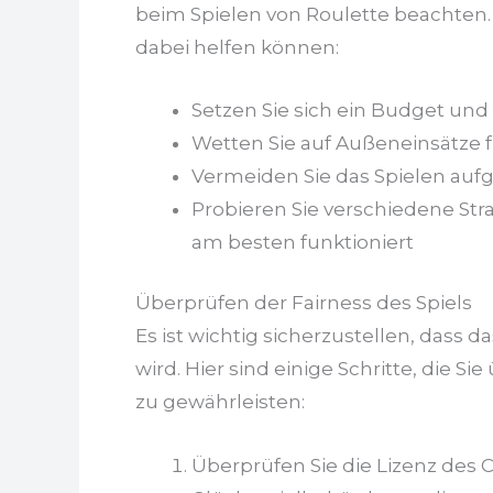
beim Spielen von Roulette beachten. 
dabei helfen können:
Setzen Sie sich ein Budget und 
Wetten Sie auf Außeneinsätze
Vermeiden Sie das Spielen au
Probieren Sie verschiedene Stra
am besten funktioniert
Überprüfen der Fairness des Spiels
Es ist wichtig sicherzustellen, dass da
wird. Hier sind einige Schritte, die S
zu gewährleisten:
Überprüfen Sie die Lizenz des