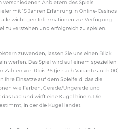
 verschiedenen Anbietern des Spiels
ieler mit 15 Jahren Erfahrung in Online-Casinos
n
alle wichtigen Informationen zur Verfügung
iel zu verstehen und erfolgreich zu spielen.
ietern zuwenden, lassen Sie uns einen Blick
ln werfen. Das Spiel wird auf einem speziellen
m Zahlen von 0 bis 36 (je nach Variante auch 00)
n ihre Einsätze auf dem Spielfeld, das die
ionen wie Farben, Gerade/Ungerade und
 das Rad und wirft eine Kugel hinein. Die
estimmt, in der die Kugel landet.