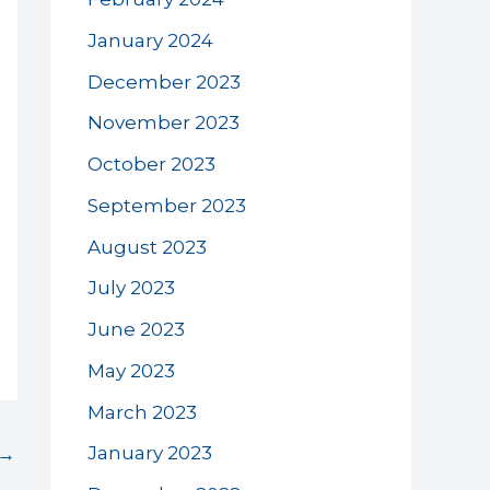
January 2024
December 2023
November 2023
October 2023
September 2023
August 2023
July 2023
June 2023
May 2023
March 2023
January 2023
→