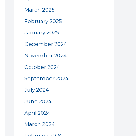
March 2025
February 2025
January 2025
December 2024
November 2024
October 2024
September 2024
July 2024
June 2024
April 2024
March 2024
February 2024