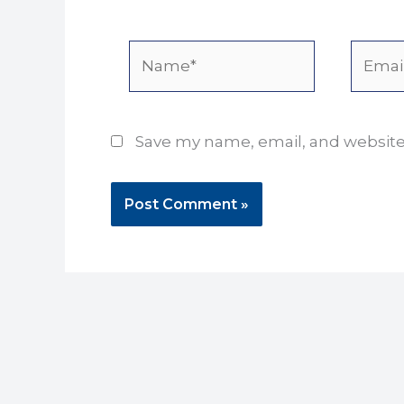
Name*
Email*
Save my name, email, and website 