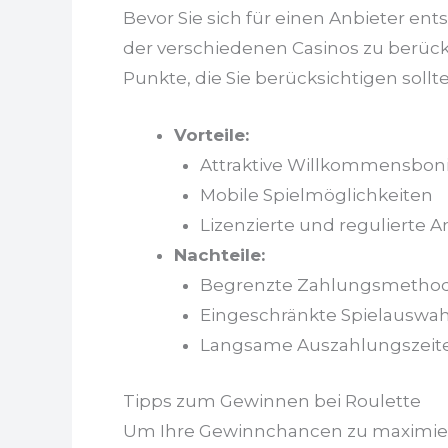
Bevor Sie sich für einen Anbieter ents
der verschiedenen Casinos zu berücks
Punkte, die Sie berücksichtigen sollte
Vorteile:
Attraktive Willkommensbon
Mobile Spielmöglichkeiten
Lizenzierte und regulierte A
Nachteile:
Begrenzte Zahlungsmetho
Eingeschränkte Spielauswah
Langsame Auszahlungszeit
Tipps zum Gewinnen bei Roulette
Um Ihre Gewinnchancen zu maximieren