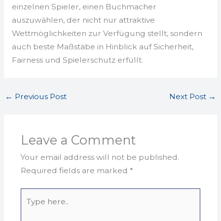
einzelnen Spieler, einen Buchmacher
auszuwählen, der nicht nur attraktive
Wettmöglichkeiten zur Verfügung stellt, sondern
auch beste Maßstäbe in Hinblick auf Sicherheit,
Fairness und Spielerschutz erfüllt.
←
Previous Post
Next Post
→
Leave a Comment
Your email address will not be published.
Required fields are marked
*
Type
here..