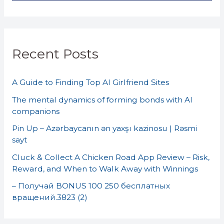
e
a
r
Recent Posts
c
h
A Guide to Finding Top AI Girlfriend Sites
f
o
The mental dynamics of forming bonds with AI
companions
r
Pin Up – Azərbaycanın ən yaxşı kazinosu | Rəsmi
:
sayt
Cluck & Collect A Chicken Road App Review – Risk,
Reward, and When to Walk Away with Winnings
– Получай BONUS 100 250 бесплатных
вращений.3823 (2)