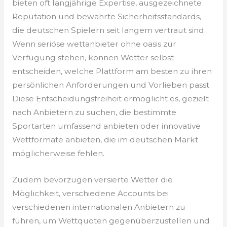
bieten oft langjährige Expertise, ausgezeichnete
Reputation und bewährte Sicherheitsstandards,
die deutschen Spielern seit langem vertraut sind.
Wenn seriöse wettanbieter ohne oasis zur
Verfügung stehen, können Wetter selbst
entscheiden, welche Plattform am besten zu ihren
persönlichen Anforderungen und Vorlieben passt.
Diese Entscheidungsfreiheit ermöglicht es, gezielt
nach Anbietern zu suchen, die bestimmte
Sportarten umfassend anbieten oder innovative
Wettformate anbieten, die im deutschen Markt
möglicherweise fehlen.
Zudem bevorzugen versierte Wetter die
Möglichkeit, verschiedene Accounts bei
verschiedenen internationalen Anbietern zu
führen, um Wettquoten gegenüberzustellen und