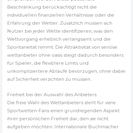
Beschränkung berücksichtigt nicht die
individuellen finanziellen Verhältnisse oder die
Erfahrung der Wetter. Zusätzlich müssen sich
Nutzer bei jeder Wette identifizieren, was den
Wettvorgang erheblich verlangsamt und die
Spontaneität nimmt. Die Attraktivität von seriöse
wettanbieter ohne oasis steigt dadurch besonders
für Spieler, die flexiblere Limits und
unkompliziertere Abläufe bevorzugen, ohne dabei
auf Sicherheit verzichten zu müssen.
Freiheit bei der Auswahl des Anbieters
Die freie Wahl des Wettanbieters stellt für viele
Sportwetten-Fans einen grundlegenden Aspekt
ihrer persönlichen Freiheit dar, den sie nicht
aufgeben möchten. Internationale Buchmacher