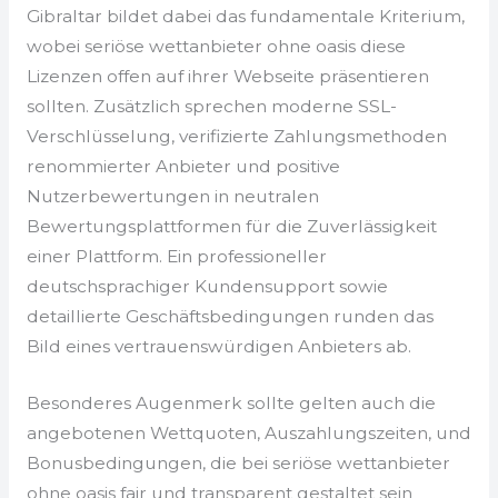
Gibraltar bildet dabei das fundamentale Kriterium,
wobei seriöse wettanbieter ohne oasis diese
Lizenzen offen auf ihrer Webseite präsentieren
sollten. Zusätzlich sprechen moderne SSL-
Verschlüsselung, verifizierte Zahlungsmethoden
renommierter Anbieter und positive
Nutzerbewertungen in neutralen
Bewertungsplattformen für die Zuverlässigkeit
einer Plattform. Ein professioneller
deutschsprachiger Kundensupport sowie
detaillierte Geschäftsbedingungen runden das
Bild eines vertrauenswürdigen Anbieters ab.
Besonderes Augenmerk sollte gelten auch die
angebotenen Wettquoten, Auszahlungszeiten, und
Bonusbedingungen, die bei seriöse wettanbieter
ohne oasis fair und transparent gestaltet sein