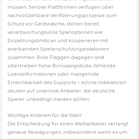
müssen. Seriöse Plattformen verfügen über
nachvollziehbare Verifizierungsprozesse zum
Schutz vor Geldwäsche, stellen bereit
verantwortungsvolle Spieloptionen wie
Einzahlungslimits an und kooperieren mit
anerkannten Spielerschutzorganisationen
zusammen. Rote Flaggen dagegen sind
übertrieben hohe Bonusangebote, fehlende
Lizenzinformationen oder mangelnde
Erreichbarkeit des Supports – solche Indikatoren
deuten auf unseriöse Anbieter, die deutsche
Spieler unbedingt meiden sollten.
Wichtige Kriterien für die Wahl
Die Entscheidung für einen Wettanbieter verlangt
genaue Abwägungen, insbesondere wenn es um