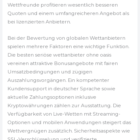
Wettfreunde profitieren wesentlich besseren
Quoten und einem umfangreicheren Angebot als
bei lizenzierten Anbietern.
Bei der Bewertung von globalen Wettanbietern
spielen mehrere Faktoren eine wichtige Funktion.
Die besten seriöse wettanbieter ohne oasis
vereinen attraktive Bonusangebote mit fairen
Umsatzbedingungen und zügigen
Auszahlungsvorgängen. Ein kompetenter
Kundensupport in deutscher Sprache sowie
aktuelle Zahlungsoptionen inklusive
Kryptowährungen zählen zur Ausstattung. Die
Verfügbarkeit von Live-Wetten mit Streaming-
Optionen und mobilen Anwendungen steigert das
Wettvergnügen zusätzlich. Sicherheitsaspekte wie
SSL-Verschlüsselung und verifizierte