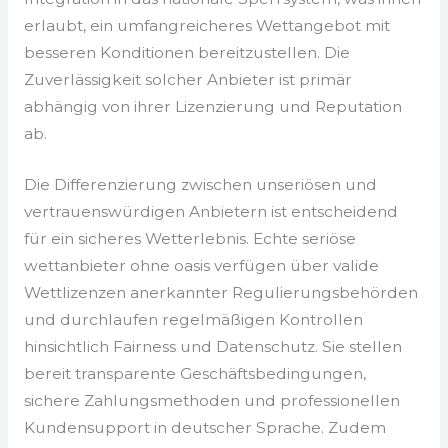
erlaubt, ein umfangreicheres Wettangebot mit
besseren Konditionen bereitzustellen. Die
Zuverlässigkeit solcher Anbieter ist primär
abhängig von ihrer Lizenzierung und Reputation
ab.
Die Differenzierung zwischen unseriösen und
vertrauenswürdigen Anbietern ist entscheidend
für ein sicheres Wetterlebnis. Echte seriöse
wettanbieter ohne oasis verfügen über valide
Wettlizenzen anerkannter Regulierungsbehörden
und durchlaufen regelmäßigen Kontrollen
hinsichtlich Fairness und Datenschutz. Sie stellen
bereit transparente Geschäftsbedingungen,
sichere Zahlungsmethoden und professionellen
Kundensupport in deutscher Sprache. Zudem