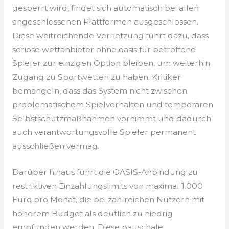
gesperrt wird, findet sich automatisch bei allen
angeschlossenen Plattformen ausgeschlossen.
Diese weitreichende Vernetzung führt dazu, dass
seriöse wettanbieter ohne oasis für betroffene
Spieler zur einzigen Option bleiben, um weiterhin
Zugang zu Sportwetten zu haben. Kritiker
bemängeln, dass das System nicht zwischen
problematischem Spielverhalten und temporären
Selbstschutzmaßnahmen vornimmt und dadurch
auch verantwortungsvolle Spieler permanent
ausschließen vermag.
Darüber hinaus führt die OASIS-Anbindung zu
restriktiven Einzahlungslimits von maximal 1.000
Euro pro Monat, die bei zahlreichen Nutzern mit
höherem Budget als deutlich zu niedrig
empfunden werden. Diese pauschale