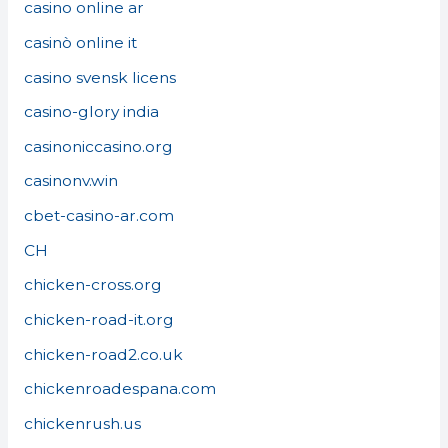
casino online ar
casinò online it
casino svensk licens
casino-glory india
casinoniccasino.org
casinonv.win
cbet-casino-ar.com
CH
chicken-cross.org
chicken-road-it.org
chicken-road2.co.uk
chickenroadespana.com
chickenrush.us