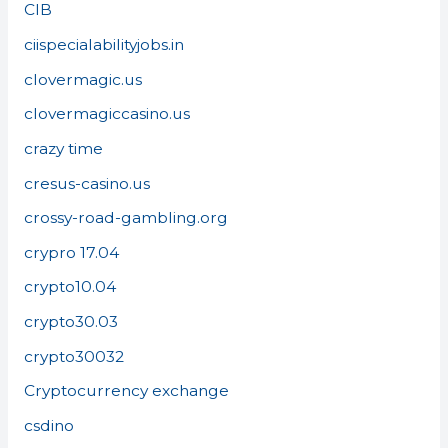
CIB
ciispecialabilityjobs.in
clovermagic.us
clovermagiccasino.us
crazy time
cresus-casino.us
crossy-road-gambling.org
crypro 17.04
crypto10.04
crypto30.03
crypto30032
Cryptocurrency exchange
csdino