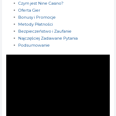
Czym jest Nine Casino?
Oferta Gier
Bonusy i Promocje
Metody Płatności
Bezpieczeństwo i Zaufanie
Najczęściej Zadawane Pytania
Podsumowanie