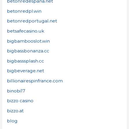
betonredespana.net
betonredpl.win
betonredportugal.net
betsafecasino.uk
bigbambooslot.win
bigbassbonanza.cc
bigbasssplash.cc
bigbeverage.net
billionairespinfrance.com
binobi17
bizzo casino
bizzo.at
blog