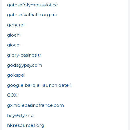
gatesofolympusslot.cc
gatesofvalhalla.org.uk
general
giochi
gioco
glory-casinos tr
godsgypsy.com
gokspel
google bard ai launch date 1
GOX
gxmblecasinofrance.com
hcyv63y7nb
hkresources.org