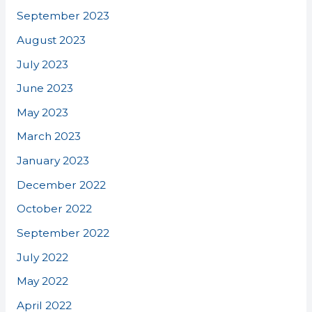
September 2023
August 2023
July 2023
June 2023
May 2023
March 2023
January 2023
December 2022
October 2022
September 2022
July 2022
May 2022
April 2022