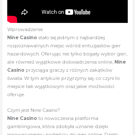
Wprowadzenie
Nine Casino
stało się jednym z najbardziej
rozpoznawalnych miejsc wśród entuzjastów gier
hazardowych. Oferując nie tylko bogaty wybór gier,
ale również wyjątkowe doświadczenia online,
Nine
Casino
przyciąga graczy z różnych zakątków
świata. W tym artykule przyjrzymy się, co czyni to
miejsce tak wyjątkowym oraz jakie możliwości
oferuje.
Czym jest Nine Casino?
Nine Casino
to nowoczesna platforma
gamblingowa, która zdobyła uznanie dzięki
innowacyjnemu podejściu do gier online. Dzięki