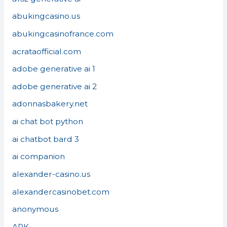
abukingcasino.us
abukingcasinofrance.com
acrataofficial.com
adobe generative ai 1
adobe generative ai 2
adonnasbakery.net
ai chat bot python
ai chatbot bard 3
ai companion
alexander-casino.us
alexandercasinobet.com
anonymous
APK