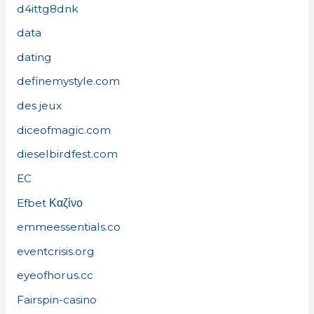
d4ittg8dnk
data
dating
definemystyle.com
des jeux
diceofmagic.com
dieselbirdfest.com
EC
Efbet Καζίνο
emmeessentials.co
eventcrisis.org
eyeofhorus.cc
Fairspin-casino