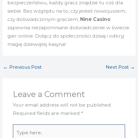
bezpieczeństwu, każdy gracz znajdzie tu coś dla
siebie. Bez względu na to, czy jesteś nowicjuszem,
czy doświadczonym graczem,
Nine Casino
zapewnia niezapomniane doświadczenie w świecie
gier online. Dołącz do społeczności dzisiaj i odkryj
magię dziewiątej kasyna!
←
Previous Post
Next Post
→
Leave a Comment
Your email address will not be published.
Required fields are marked
*
Type
here..