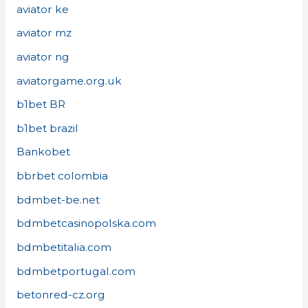
aviator ke
aviator mz
aviator ng
aviatorgame.org.uk
b1bet BR
b1bet brazil
Bankobet
bbrbet colombia
bdmbet-be.net
bdmbetcasinopolska.com
bdmbetitalia.com
bdmbetportugal.com
betonred-cz.org