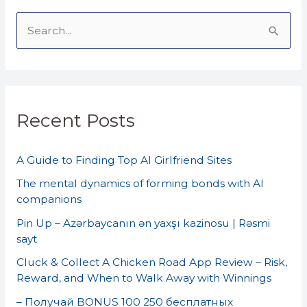
S
e
a
r
Recent Posts
c
h
A Guide to Finding Top AI Girlfriend Sites
f
o
The mental dynamics of forming bonds with AI
companions
r
Pin Up – Azərbaycanın ən yaxşı kazinosu | Rəsmi
:
sayt
Cluck & Collect A Chicken Road App Review – Risk,
Reward, and When to Walk Away with Winnings
– Получай BONUS 100 250 бесплатных