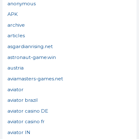
anonymous
APK
archive
articles
asgardianrising.net
astronaut-game.win
austria
aviamasters-games.net
aviator
aviator brazil
aviator casino DE
aviator casino fr
aviator IN