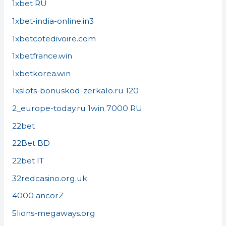
1xbet RU
1xbet-india-online.in3
1xbetcotedivoire.com
1xbetfrance.win
1xbetkorea.win
1xslots-bonuskod-zerkalo.ru 120
2_europe-today.ru 1win 7000 RU
22bet
22Bet BD
22bet IT
32redcasino.org.uk
4000 ancorZ
5lions-megaways.org