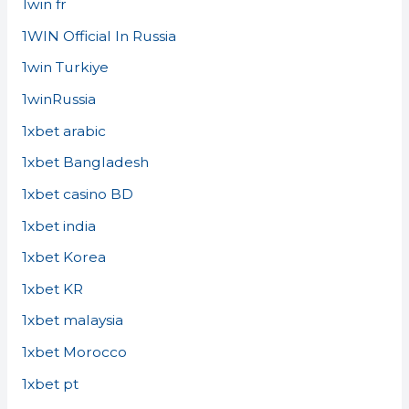
1win fr
1WIN Official In Russia
1win Turkiye
1winRussia
1xbet arabic
1xbet Bangladesh
1xbet casino BD
1xbet india
1xbet Korea
1xbet KR
1xbet malaysia
1xbet Morocco
1xbet pt